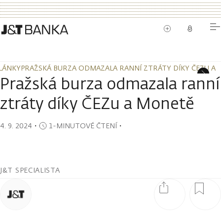
LÁNKY
PRAŽSKÁ BURZA ODMAZALA RANNÍ ZTRÁTY DÍKY ČEZU A
LÁNKY
PRAŽSKÁ BURZA ODMAZALA RANNÍ ZTRÁTY DÍKY ČEZU A
Pražská burza odmazala ranní
ztráty díky ČEZu a Monetě
4. 9. 2024
・
1-MINUTOVÉ ČTENÍ
・
J&T SPECIALISTA