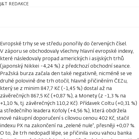
J&T REDAKCE
Evropské trhy se ve středu ponořily do červených čísel.
V záporu se obchodovaly všechny hlavní evropské indexy,
které následovaly propad amerických i asijských trhů
(japonský Nikkei -4,24 %) z předchozí obchodní seance.
Pražská burza začala den také negativně, nicméně se ve
druhé polovině dne trh otočil, hlavně přičiněním ČEZu,
který se z minim 847,7 Kč (-1,45 %) dostal až na
závěrečných 867,5 Kč (+0,87 %), a Monety (z -1,3 % na
+1,10 %, tj. závěrečných 110,2 Kč). Přídavek Coltu (+0,31 %)
a středečního leadera Kofoly (+4,56 %), která obdržela
nové nákupní doporučení s cílovou cenou 402 Kč, stačil
indexu PX na zakončení na „zelené nule“, přesněji +0,07 %.
O to, že trh nedopadl lépe, se přičinila svou vahou banka