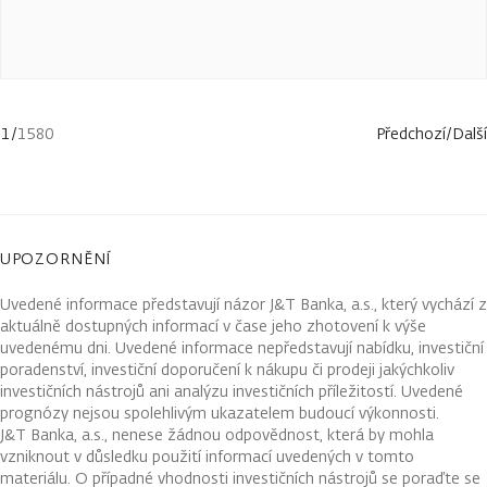
1
/
1580
Předchozí
/
Další
UPOZORNĚNÍ
Uvedené informace představují názor J&T Banka, a.s., který vychází z
aktuálně dostupných informací v čase jeho zhotovení k výše
uvedenému dni. Uvedené informace nepředstavují nabídku, investiční
poradenství, investiční doporučení k nákupu či prodeji jakýchkoliv
investičních nástrojů ani analýzu investičních příležitostí. Uvedené
prognózy nejsou spolehlivým ukazatelem budoucí výkonnosti.
J&T Banka, a.s., nenese žádnou odpovědnost, která by mohla
vzniknout v důsledku použití informací uvedených v tomto
materiálu. O případné vhodnosti investičních nástrojů se poraďte se