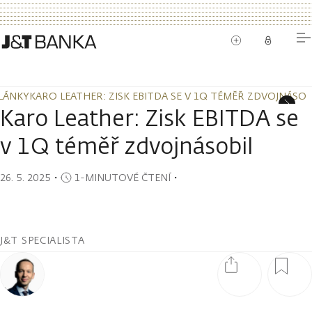
LÁNKY
KARO LEATHER: ZISK EBITDA SE V 1Q TÉMĚŘ ZDVOJNÁSOB
LÁNKY
KARO LEATHER: ZISK EBITDA SE V 1Q TÉMĚŘ ZDVOJNÁSOB
Karo Leather: Zisk EBITDA se
v 1Q téměř zdvojnásobil
26. 5. 2025
・
1-MINUTOVÉ ČTENÍ
・
J&T SPECIALISTA