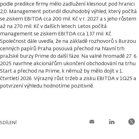
podle predikce firmy mělo zadlužení klesnout pod hranici
2,0. Management potvrdil dlouhodobý výhled, který počítá
se ziskem EBITDA cca 200 mil. Kč v r. 2027 a s jeho růstem
až na 270 mil. Kč v dalších letech. Letos počítá
management se ziskem EBITDA cca 137 mil. Kč.
Společnost dále uvedla, že na základě rozhovorů s Burzou
cenných papírů Praha posouvá přechod na hlavní trh
pražské burzy Prime do další fáze. Na valné hromadě 27. 6.
2025 navrhne akcionářům ukončení obchodování na trhu
Start a přechod na Prime, k němuž by mělo dojít v 1.
čtvrtletí 2026. Výrazný růst tržeb a zisku EBITDA v 1Q25 a
potvrzení výhledu hodnotíme pozitivně.
SDÍLENÍ