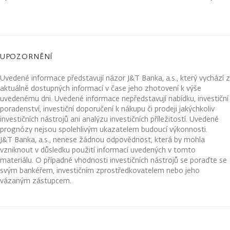
UPOZORNĚNÍ
Uvedené informace představují názor J&T Banka, a.s., který vychází z
aktuálně dostupných informací v čase jeho zhotovení k výše
uvedenému dni. Uvedené informace nepředstavují nabídku, investiční
poradenství, investiční doporučení k nákupu či prodeji jakýchkoliv
investičních nástrojů ani analýzu investičních příležitostí. Uvedené
prognózy nejsou spolehlivým ukazatelem budoucí výkonnosti.
J&T Banka, a.s., nenese žádnou odpovědnost, která by mohla
vzniknout v důsledku použití informací uvedených v tomto
materiálu. O případné vhodnosti investičních nástrojů se poraďte se
svým bankéřem, investičním zprostředkovatelem nebo jeho
vázaným zástupcem.