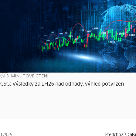
3-MINUTOVÉ ČTENÍ
CSG: Výsledky za 1H26 nad odhady, výhled potvrzen
1
/
925
Předchozí
/
Další