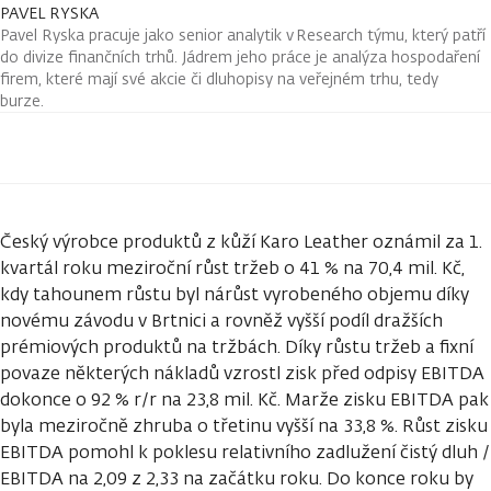
PAVEL RYSKA
Pavel Ryska pracuje jako senior analytik v Research týmu, který patří
do divize finančních trhů. Jádrem jeho práce je analýza hospodaření
firem, které mají své akcie či dluhopisy na veřejném trhu, tedy
burze.
Český výrobce produktů z kůží Karo Leather oznámil za 1.
kvartál roku meziroční růst tržeb o 41 % na 70,4 mil. Kč,
kdy tahounem růstu byl nárůst vyrobeného objemu díky
novému závodu v Brtnici a rovněž vyšší podíl dražších
prémiových produktů na tržbách. Díky růstu tržeb a fixní
povaze některých nákladů vzrostl zisk před odpisy EBITDA
dokonce o 92 % r/r na 23,8 mil. Kč. Marže zisku EBITDA pak
byla meziročně zhruba o třetinu vyšší na 33,8 %. Růst zisku
EBITDA pomohl k poklesu relativního zadlužení čistý dluh /
EBITDA na 2,09 z 2,33 na začátku roku. Do konce roku by