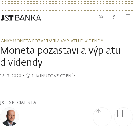
LÁNKY
MONETA POZASTAVILA VÝPLATU DIVIDENDY
LÁNKY
MONETA POZASTAVILA VÝPLATU DIVIDENDY
Moneta pozastavila výplatu
dividendy
18. 3. 2020
・
1-MINUTOVÉ ČTENÍ
・
J&T SPECIALISTA