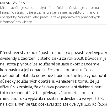
MILAN LÁVIČKA
Milan Lávička je senior analytik finančních trhů, sleduje, co se na
finančních trzích děje a zaměřuje se hlavně na sektory financí a
energetiky. Součástí jeho práce je také připravování pravidelných
informací pro klienty.
Představenstvo společnosti rozhodlo o pozastavení výplaty
dividendy a zadržení čistého zisku za rok 2019. Důvodem je
nejistota plynoucí ze současné situace okolo pandemie
koronaviru a její dopad na českou ekonomiku. Toto
rozhodnutí platí do doby, než bude možné lépe vyhodnotit
důsledky současných opatření. Vzhledem k tomu, že již
dříve ČNB zmínila, že očekává pozastavení dividend, není
toto rozhodnutí až tak překvapivé. Moneta koncem
minulého roku vyplatila mezitímní dividendu ve výši 3,3 Kč
na akcii a nyní se tak očekával doplatek ve výši 3,35 Kč (5,6%