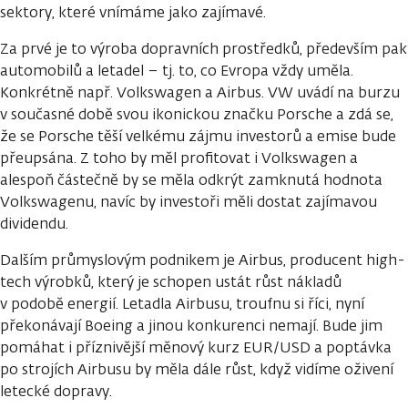
sektory, které vnímáme jako zajímavé.
Za prvé je to výroba dopravních prostředků, především pak
automobilů a letadel – tj. to, co Evropa vždy uměla.
Konkrétně např. Volkswagen a Airbus. VW uvádí na burzu
v současné době svou ikonickou značku Porsche a zdá se,
že se Porsche těší velkému zájmu investorů a emise bude
přeupsána. Z toho by měl profitovat i Volkswagen a
alespoň částečně by se měla odkrýt zamknutá hodnota
Volkswagenu, navíc by investoři měli dostat zajímavou
dividendu.
Dalším průmyslovým podnikem je Airbus, producent high-
tech výrobků, který je schopen ustát růst nákladů
v podobě energií. Letadla Airbusu, troufnu si říci, nyní
překonávají Boeing a jinou konkurenci nemají. Bude jim
pomáhat i příznivější měnový kurz EUR/USD a poptávka
po strojích Airbusu by měla dále růst, když vidíme oživení
letecké dopravy.