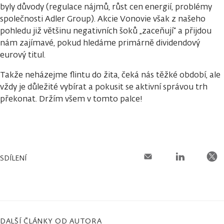
byly důvody (regulace nájmů, růst cen energií, problémy
společnosti Adler Group). Akcie Vonovie však z našeho
pohledu již většinu negativních šoků „zaceňují“ a přijdou
nám zajímavé, pokud hledáme primárně dividendový
eurový titul.
Takže neházejme flintu do žita, čeká nás těžké období, ale
vždy je důležité vybírat a pokusit se aktivní správou trh
překonat. Držím všem v tomto palce!
SDÍLENÍ
DALŠÍ ČLÁNKY OD AUTORA