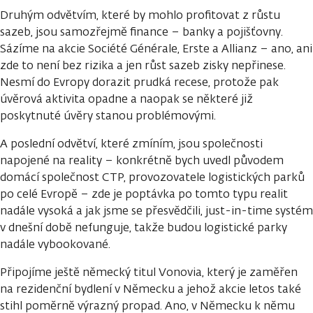
Druhým odvětvím, které by mohlo profitovat z růstu
sazeb, jsou samozřejmě finance – banky a pojišťovny.
Sázíme na akcie Société Générale, Erste a Allianz – ano, ani
zde to není bez rizika a jen růst sazeb zisky nepřinese.
Nesmí do Evropy dorazit prudká recese, protože pak
úvěrová aktivita opadne a naopak se některé již
poskytnuté úvěry stanou problémovými.
A poslední odvětví, které zmíním, jsou společnosti
napojené na reality – konkrétně bych uvedl původem
domácí společnost CTP, provozovatele logistických parků
po celé Evropě – zde je poptávka po tomto typu realit
nadále vysoká a jak jsme se přesvědčili, just-in-time systém
v dnešní době nefunguje, takže budou logistické parky
nadále vybookované.
Připojíme ještě německý titul Vonovia, který je zaměřen
na rezidenční bydlení v Německu a jehož akcie letos také
stihl poměrně výrazný propad. Ano, v Německu k němu