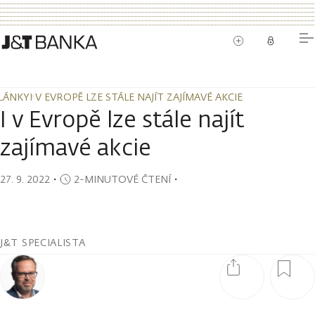
LÁNKY
I V EVROPĚ LZE STÁLE NAJÍT ZAJÍMAVÉ AKCIE
LÁNKY
I V EVROPĚ LZE STÁLE NAJÍT ZAJÍMAVÉ AKCIE
I v Evropě lze stále najít
zajímavé akcie
27. 9. 2022
・
2-MINUTOVÉ ČTENÍ
・
J&T SPECIALISTA