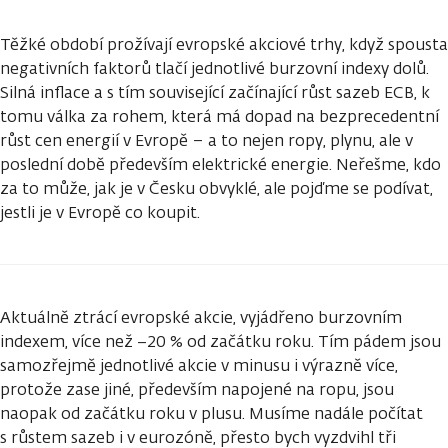
Těžké období prožívají evropské akciové trhy, když spousta
negativních faktorů tlačí jednotlivé burzovní indexy dolů.
Silná inflace a s tím související začínající růst sazeb ECB, k
tomu válka za rohem, která má dopad na bezprecedentní
růst cen energií v Evropě – a to nejen ropy, plynu, ale v
poslední době především elektrické energie. Neřešme, kdo
za to může, jak je v Česku obvyklé, ale pojďme se podívat,
jestli je v Evropě co koupit.
Aktuálně ztrácí evropské akcie, vyjádřeno burzovním
indexem, více než −20 % od začátku roku. Tím pádem jsou
samozřejmě jednotlivé akcie v minusu i výrazně více,
protože zase jiné, především napojené na ropu, jsou
naopak od začátku roku v plusu. Musíme nadále počítat
s růstem sazeb i v eurozóně, přesto bych vyzdvihl tři