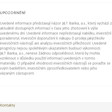
UPOZORNĚNÍ
Uvedené informace představují názor J&T Banka, a.s., který vychází z
aktuálně dostupných informací v čase jeho zhotovení k výše
uvedenému dni. Uvedené informace nepředstavují nabídku, investiční
poradenství, investiční doporučení k nákupu či prodeji jakýchkoliv
investičních nástrojů ani analýzu investičních příležitostí. Uvedené
prognózy nejsou spolehlivým ukazatelem budoucí výkonnosti.
J&T Banka, a.s., nenese žádnou odpovědnost, která by mohla
vzniknout v důsledku použití informací uvedených v tomto
materiálu. O případné vhodnosti investičních nástrojů se poraďte se
svým bankéřem, investičním zprostředkovatelem nebo jeho
vázaným zástupcem.
Kontakty