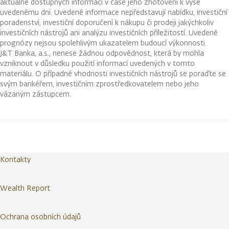
aktuálně dostupných informací v čase jeho zhotovení k výše
uvedenému dni. Uvedené informace nepředstavují nabídku, investiční
poradenství, investiční doporučení k nákupu či prodeji jakýchkoliv
investičních nástrojů ani analýzu investičních příležitostí. Uvedené
prognózy nejsou spolehlivým ukazatelem budoucí výkonnosti.
J&T Banka, a.s., nenese žádnou odpovědnost, která by mohla
vzniknout v důsledku použití informací uvedených v tomto
materiálu. O případné vhodnosti investičních nástrojů se poraďte se
svým bankéřem, investičním zprostředkovatelem nebo jeho
vázaným zástupcem.
Kontakty
Wealth Report
Ochrana osobních údajů