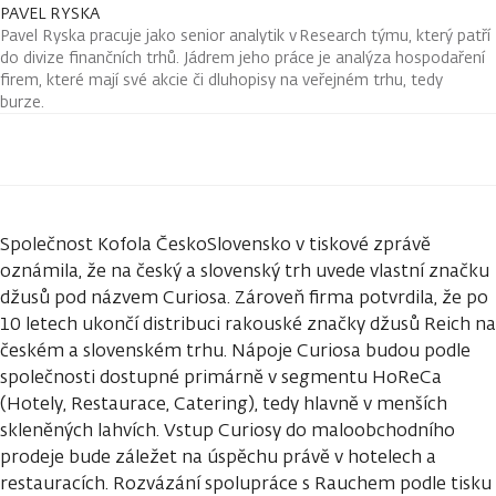
PAVEL RYSKA
Pavel Ryska pracuje jako senior analytik v Research týmu, který patří
do divize finančních trhů. Jádrem jeho práce je analýza hospodaření
firem, které mají své akcie či dluhopisy na veřejném trhu, tedy
burze.
Společnost Kofola ČeskoSlovensko v tiskové zprávě
oznámila, že na český a slovenský trh uvede vlastní značku
džusů pod názvem Curiosa. Zároveň firma potvrdila, že po
10 letech ukončí distribuci rakouské značky džusů Reich na
českém a slovenském trhu. Nápoje Curiosa budou podle
společnosti dostupné primárně v segmentu HoReCa
(Hotely, Restaurace, Catering), tedy hlavně v menších
skleněných lahvích. Vstup Curiosy do maloobchodního
prodeje bude záležet na úspěchu právě v hotelech a
restauracích. Rozvázání spolupráce s Rauchem podle tisku