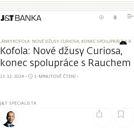
LÁNKY
KOFOLA: NOVÉ DŽUSY CURIOSA, KONEC SPOLUPRÁCE S 
LÁNKY
KOFOLA: NOVÉ DŽUSY CURIOSA, KONEC SPOLUPRÁCE S 
Kofola: Nové džusy Curiosa,
konec spolupráce s Rauchem
13. 12. 2024
・
1-MINUTOVÉ ČTENÍ
・
J&T SPECIALISTA