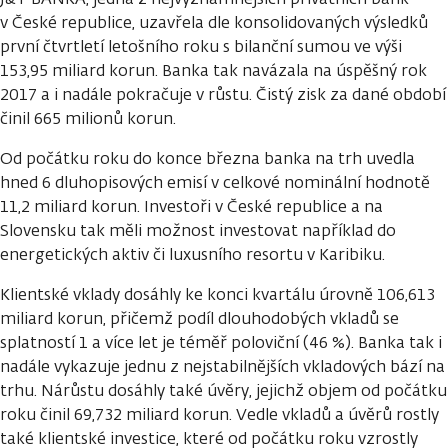
v České republice, uzavřela dle konsolidovaných výsledků
první čtvrtletí letošního roku s bilanční sumou ve výši
153,95 miliard korun. Banka tak navázala na úspěšný rok
2017 a i nadále pokračuje v růstu. Čistý zisk za dané období
činil 665 milionů korun.
Od počátku roku do konce března banka na trh uvedla
hned 6 dluhopisových emisí v celkové nominální hodnotě
11,2 miliard korun. Investoři v České republice a na
Slovensku tak měli možnost investovat například do
energetických aktiv či luxusního resortu v Karibiku.
Klientské vklady dosáhly ke konci kvartálu úrovně 106,613
miliard korun, přičemž podíl dlouhodobých vkladů se
splatností 1 a více let je téměř poloviční (46 %). Banka tak i
nadále vykazuje jednu z nejstabilnějších vkladových bází na
trhu. Nárůstu dosáhly také úvěry, jejichž objem od počátku
roku činil 69,732 miliard korun. Vedle vkladů a úvěrů rostly
také klientské investice, které od počátku roku vzrostly