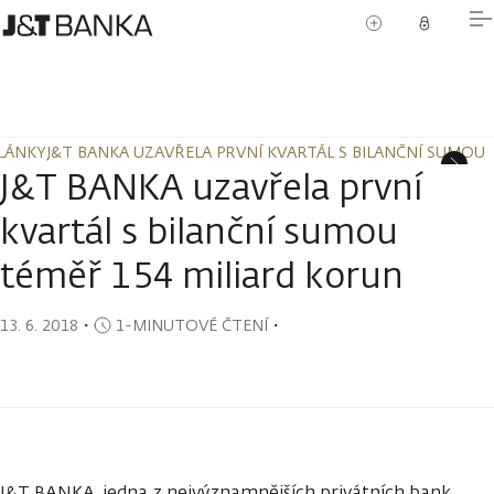
LÁNKY
J&T BANKA UZAVŘELA PRVNÍ KVARTÁL S BILANČNÍ SUMOU
LÁNKY
J&T BANKA UZAVŘELA PRVNÍ KVARTÁL S BILANČNÍ SUMOU
J&T BANKA uzavřela první
kvartál s bilanční sumou
téměř 154 miliard korun
13. 6. 2018
・
1-MINUTOVÉ ČTENÍ
・
J&T BANKA, jedna z nejvýznamnějších privátních bank