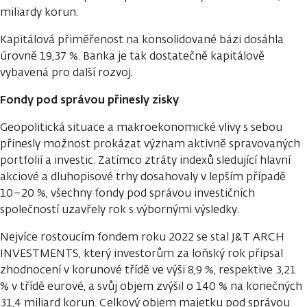
miliardy korun.
Kapitálová přiměřenost na konsolidované bázi dosáhla
úrovně 19,37 %. Banka je tak dostatečně kapitálově
vybavená pro další rozvoj.
Fondy pod správou přinesly zisky
Geopolitická situace a makroekonomické vlivy s sebou
přinesly možnost prokázat význam aktivně spravovaných
portfolií a investic. Zatímco ztráty indexů sledující hlavní
akciové a dluhopisové trhy dosahovaly v lepším případě
10–20 %, všechny fondy pod správou investičních
společností uzavřely rok s výbornými výsledky.
Nejvíce rostoucím fondem roku 2022 se stal J&T ARCH
INVESTMENTS, který investorům za loňský rok připsal
zhodnocení v korunové třídě ve výši 8,9 %, respektive 3,21
% v třídě eurové, a svůj objem zvýšil o 140 % na konečných
31,4 miliard korun. Celkový objem majetku pod správou