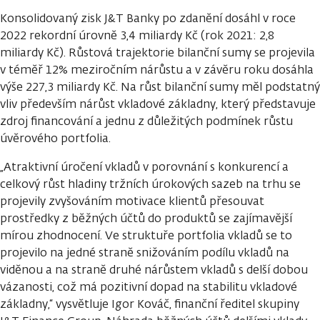
Konsolidovaný zisk J&T Banky po zdanění dosáhl v roce
2022 rekordní úrovně 3,4 miliardy Kč (rok 2021: 2,8
miliardy Kč). Růstová trajektorie bilanční sumy se projevila
v téměř 12% meziročním nárůstu a v závěru roku dosáhla
výše 227,3 miliardy Kč. Na růst bilanční sumy měl podstatný
vliv především nárůst vkladové základny, který představuje
zdroj financování a jednu z důležitých podmínek růstu
úvěrového portfolia.
„Atraktivní úročení vkladů v porovnání s konkurencí a
celkový růst hladiny tržních úrokových sazeb na trhu se
projevily zvyšováním motivace klientů přesouvat
prostředky z běžných účtů do produktů se zajímavější
mírou zhodnocení. Ve struktuře portfolia vkladů se to
projevilo na jedné straně snižováním podílu vkladů na
viděnou a na straně druhé nárůstem vkladů s delší dobou
vázanosti, což má pozitivní dopad na stabilitu vkladové
základny,“ vysvětluje Igor Kováč, finanční ředitel skupiny