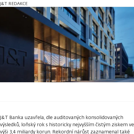
J&T REDAKCE
J&T Banka uzavřela, dle auditovaných konsolidovaných
výsledků, loňský rok s historicky nejvyšším čistým ziskem ve
výši 3,4 miliardy korun. Rekordní nárůst zaznamenal také