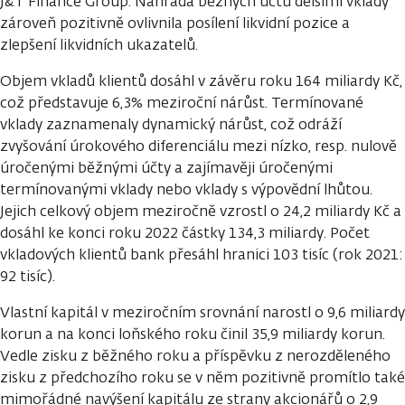
J&T Finance Group. Náhrada běžných účtů delšími vklady
zároveň pozitivně ovlivnila posílení likvidní pozice a
zlepšení likvidních ukazatelů.
Objem vkladů klientů dosáhl v závěru roku 164 miliardy Kč,
což představuje 6,3% meziroční nárůst. Termínované
vklady zaznamenaly dynamický nárůst, což odráží
zvyšování úrokového diferenciálu mezi nízko, resp. nulově
úročenými běžnými účty a zajímavěji úročenými
termínovanými vklady nebo vklady s výpovědní lhůtou.
Jejich celkový objem meziročně vzrostl o 24,2 miliardy Kč a
dosáhl ke konci roku 2022 částky 134,3 miliardy. Počet
vkladových klientů bank přesáhl hranici 103 tisíc (rok 2021:
92 tisíc).
Vlastní kapitál v meziročním srovnání narostl o 9,6 miliardy
korun a na konci loňského roku činil 35,9 miliardy korun.
Vedle zisku z běžného roku a příspěvku z nerozděleného
zisku z předchozího roku se v něm pozitivně promítlo také
mimořádné navýšení kapitálu ze strany akcionářů o 2,9