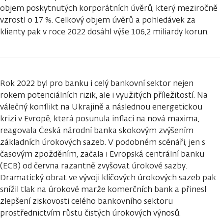
objem poskytnutých korporátních úvěrů, který meziročně
vzrostl o 17 %. Celkový objem úvěrů a pohledávek za
klienty pak v roce 2022 dosáhl výše 106,2 miliardy korun.
Rok 2022 byl pro banku i celý bankovní sektor nejen
rokem potenciálních rizik, ale i využitých příležitostí. Na
válečný konflikt na Ukrajině a následnou energetickou
krizi v Evropě, která posunula inflaci na nová maxima,
reagovala Česká národní banka skokovým zvýšením
základních úrokových sazeb. V podobném scénáři, jen s
časovým zpožděním, začala i Evropská centrální banku
(ECB) od června razantně zvyšovat úrokové sazby.
Dramatický obrat ve vývoji klíčových úrokových sazeb pak
snížil tlak na úrokové marže komerčních bank a přinesl
zlepšení ziskovosti celého bankovního sektoru
prostřednictvím růstu čistých úrokových výnosů.