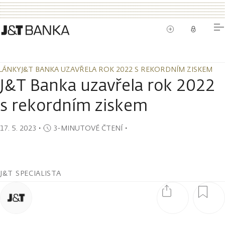
LÁNKY
J&T BANKA UZAVŘELA ROK 2022 S REKORDNÍM ZISKEM
LÁNKY
J&T BANKA UZAVŘELA ROK 2022 S REKORDNÍM ZISKEM
J&T Banka uzavřela rok 2022
s rekordním ziskem
17. 5. 2023
・
3-MINUTOVÉ ČTENÍ
・
J&T SPECIALISTA