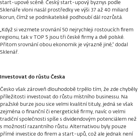
start-upové scéně. Český start-upový byznys podle
Sklenáře vloni nasál prostředky ve výši 37 až 40 miliard
korun, čímž se podnikatelské podhoubí dál rozrůstá.
„Když si vezmete srovnání 50 nejrychleji rostoucích firem
regionu, tak v TOP 5 jsou tři české firmy a dvě polské.
Přitom srovnání obou ekonomik je výrazně jiné,“ dodal
Sklenář.
Investovat do růstu Česka
Česko však zároveň dlouhodobě trpělo tím, že zde chyběly
příležitosti investovat do růstu místního businessu. Na
pražské burze jsou sice velmi kvalitní tituly, jedná se však
zejména o finanční či energetické firmy, navíc o velmi
tradiční společnosti spíše s dividendovým potenciálem než
s možností razantního růstu. Alternativou byly pouze
přímé investice do firem a start-upů, což ale jednak není