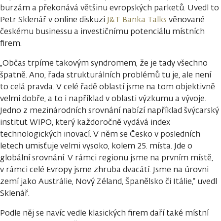
burzám a překonává většinu evropských parketů. Uvedl to
Petr Sklenář v online diskuzi
J&T Banka Talks
věnované
českému businessu a investičnímu potenciálu místních
firem.
„Občas trpíme takovým syndromem, že je tady všechno
špatně. Ano, řada strukturálních problémů tu je, ale není
to celá pravda. V celé řadě oblastí jsme na tom objektivně
velmi dobře, a to i například v oblasti výzkumu a vývoje.
Jedno z mezinárodních srovnání nabízí například švýcarský
institut WIPO, který každoročně vydává index
technologických inovací. V něm se Česko v posledních
letech umisťuje velmi vysoko, kolem 25. místa. Jde o
globální srovnání. V rámci regionu jsme na prvním místě,
v rámci celé Evropy jsme zhruba dvacátí. Jsme na úrovni
zemí jako Austrálie, Nový Zéland, Španělsko či Itálie,“ uvedl
Sklenář.
Podle něj se navíc vedle klasických firem daří také místní