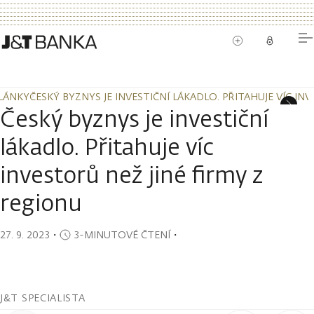
LÁNKY
ČESKÝ BYZNYS JE INVESTIČNÍ LÁKADLO. PŘITAHUJE VÍC IN
LÁNKY
ČESKÝ BYZNYS JE INVESTIČNÍ LÁKADLO. PŘITAHUJE VÍC IN
Český byznys je investiční
lákadlo. Přitahuje víc
investorů než jiné firmy z
regionu
27. 9. 2023
・
3-MINUTOVÉ ČTENÍ
・
J&T SPECIALISTA