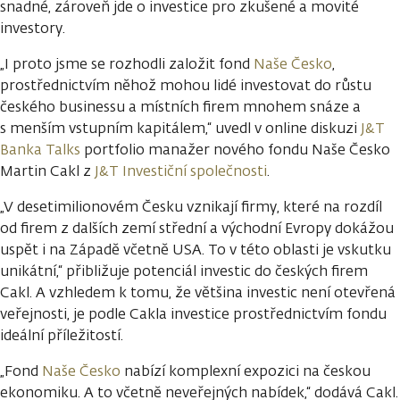
snadné, zároveň jde o investice pro zkušené a movité
investory.
„I proto jsme se rozhodli založit fond
Naše Česko
,
prostřednictvím něhož mohou lidé investovat do růstu
českého businessu a místních firem mnohem snáze a
s menším vstupním kapitálem,“ uvedl v online diskuzi
J&T
Banka Talks
portfolio manažer nového fondu Naše Česko
Martin Cakl z
J&T Investiční společnosti
.
„V desetimilionovém Česku vznikají firmy, které na rozdíl
od firem z dalších zemí střední a východní Evropy dokážou
uspět i na Západě včetně USA. To v této oblasti je vskutku
unikátní,“ přibližuje potenciál investic do českých firem
Cakl. A vzhledem k tomu, že většina investic není otevřená
veřejnosti, je podle Cakla investice prostřednictvím fondu
ideální příležitostí.
„Fond
Naše Česko
nabízí komplexní expozici na českou
ekonomiku. A to včetně neveřejných nabídek,“ dodává Cakl.