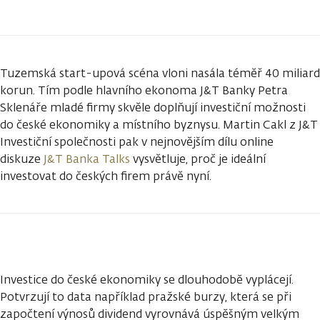
Tuzemská start-upová scéna vloni nasála téměř 40 miliard
korun. Tím podle hlavního ekonoma J&T Banky Petra
Sklenáře mladé firmy skvěle doplňují investiční možnosti
do české ekonomiky a místního byznysu. Martin Cakl z J&T
Investiční společnosti pak v nejnovějším dílu online
diskuze
J&T Banka Talks
vysvětluje, proč je ideální
investovat do českých firem právě nyní.
Investice do české ekonomiky se dlouhodobě vyplácejí.
Potvrzují to data například pražské burzy, která se při
započtení výnosů dividend vyrovnává úspěšným velkým