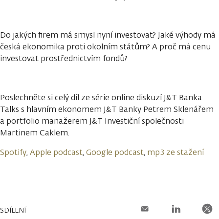
Do jakých firem má smysl nyní investovat? Jaké výhody má
česká ekonomika proti okolním státům? A proč má cenu
investovat prostřednictvím fondů?
Poslechněte si celý díl ze série online diskuzí J&T Banka
Talks s hlavním ekonomem J&T Banky Petrem Sklenářem
a portfolio manažerem J&T Investiční společnosti
Martinem Caklem.
Spotify
,
Apple podcast
,
Google podcast
,
mp3 ze stažení
SDÍLENÍ