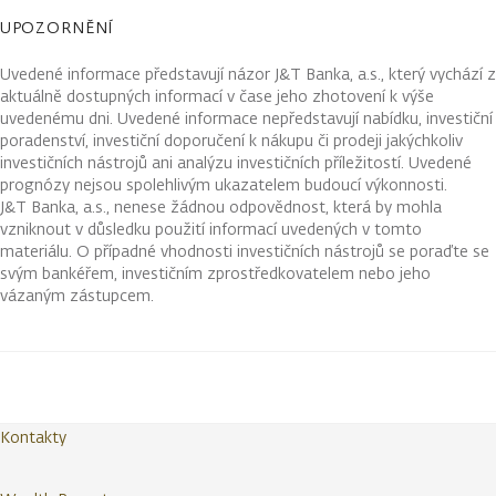
UPOZORNĚNÍ
Uvedené informace představují názor J&T Banka, a.s., který vychází z
aktuálně dostupných informací v čase jeho zhotovení k výše
uvedenému dni. Uvedené informace nepředstavují nabídku, investiční
poradenství, investiční doporučení k nákupu či prodeji jakýchkoliv
investičních nástrojů ani analýzu investičních příležitostí. Uvedené
prognózy nejsou spolehlivým ukazatelem budoucí výkonnosti.
J&T Banka, a.s., nenese žádnou odpovědnost, která by mohla
vzniknout v důsledku použití informací uvedených v tomto
materiálu. O případné vhodnosti investičních nástrojů se poraďte se
svým bankéřem, investičním zprostředkovatelem nebo jeho
vázaným zástupcem.
Kontakty