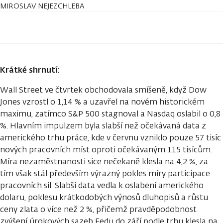
MIROSLAV NEJEZCHLEBA
Krátké shrnutí:
Wall Street ve čtvrtek obchodovala smíšeně, když Dow
Jones vzrostl o 1,14 % a uzavřel na novém historickém
maximu, zatímco S&P 500 stagnoval a Nasdaq oslabil o 0,8
%. Hlavním impulzem byla slabší než očekávaná data z
amerického trhu práce, kde v červnu vzniklo pouze 57 tisíc
nových pracovních míst oproti očekávaným 115 tisícům.
Míra nezaměstnanosti sice nečekaně klesla na 4,2 %, za
tím však stál především výrazný pokles míry participace
pracovních sil. Slabší data vedla k oslabení amerického
dolaru, poklesu krátkodobých výnosů dluhopisů a růstu
ceny zlata o více než 2 %, přičemž pravděpodobnost
zvýšení úrokových sazeb Fedu do září podle trhu klesla na