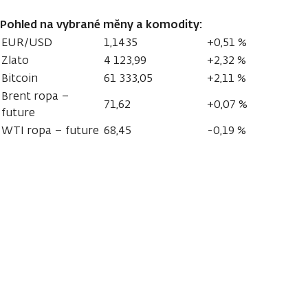
Pohled na vybrané měny a komodity:
EUR/USD
1,1435
+0,51 %
Zlato
4 123,99
+2,32 %
Bitcoin
61 333,05
+2,11 %
Brent ropa –
71,62
+0,07 %
future
WTI ropa – future
68,45
-0,19 %