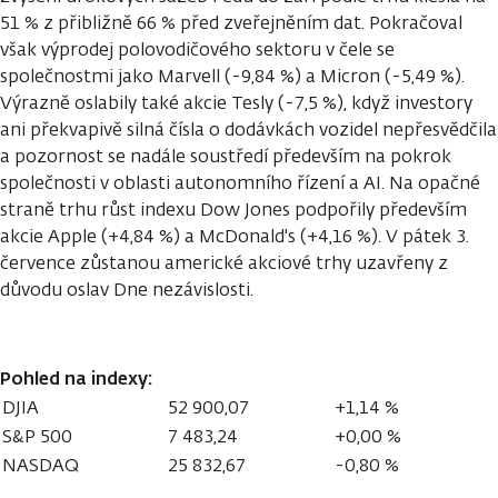
51 % z přibližně 66 % před zveřejněním dat. Pokračoval
však výprodej polovodičového sektoru v čele se
společnostmi jako Marvell (-9,84 %) a Micron (-5,49 %).
Výrazně oslabily také akcie Tesly (-7,5 %), když investory
ani překvapivě silná čísla o dodávkách vozidel nepřesvědčila
a pozornost se nadále soustředí především na pokrok
společnosti v oblasti autonomního řízení a AI. Na opačné
straně trhu růst indexu Dow Jones podpořily především
akcie Apple (+4,84 %) a McDonald's (+4,16 %). V pátek 3.
července zůstanou americké akciové trhy uzavřeny z
důvodu oslav Dne nezávislosti.
Pohled na indexy:
DJIA
52 900,07
+1,14 %
S&P 500
7 483,24
+0,00 %
NASDAQ
25 832,67
-0,80 %