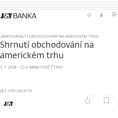
LÁNKY
SHRNUTÍ OBCHODOVÁNÍ NA AMERICKÉM TRHU
LÁNKY
SHRNUTÍ OBCHODOVÁNÍ NA AMERICKÉM TRHU
Shrnutí obchodování na
americkém trhu
3. 7. 2026
・
2-MINUTOVÉ ČTENÍ
・
J&T SPECIALISTA