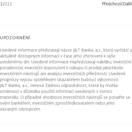
1
/
212
Předchozí
/
Další
UPOZORNĚNÍ
Uvedené informace představují názor J&T Banka, a.s., který vychází z
aktuálně dostupných informací v čase jeho zhotovení k výše
uvedenému dni. Uvedené informace nepředstavují nabídku, investiční
poradenství, investiční doporučení k nákupu či prodeji jakýchkoliv
investičních nástrojů ani analýzu investičních příležitostí. Uvedené
prognózy nejsou spolehlivým ukazatelem budoucí výkonnosti.
J&T Banka, a.s., nenese žádnou odpovědnost, která by mohla
vzniknout v důsledku použití informací uvedených v tomto
materiálu. O případné vhodnosti investičních nástrojů se poraďte se
svým bankéřem, investičním zprostředkovatelem nebo jeho
vázaným zástupcem.