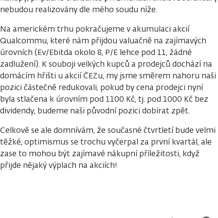
nebudou realizovány dle mého soudu níže.
Na americkém trhu pokračujeme v akumulaci akcií
Qualcommu, které nám přijdou valuačně na zajímavých
úrovních (Ev/Ebitda okolo 8, P/E lehce pod 11, žádné
zadlužení). K souboji velkých kupců a prodejců dochází na
domácím hřišti u akcií ČEZu, my jsme směrem nahoru naši
pozici částečně redukovali, pokud by cena prodejci nyní
byla stlačena k úrovním pod 1100 Kč, tj. pod 1000 Kč bez
dividendy, budeme naši původní pozici dobírat zpět.
Celkově se ale domnívám, že současné čtvrtletí bude velmi
těžké, optimismus se trochu vyčerpal za první kvartál, ale
zase to mohou být zajímavé nákupní příležitosti, když
přijde nějaký výplach na akciích!