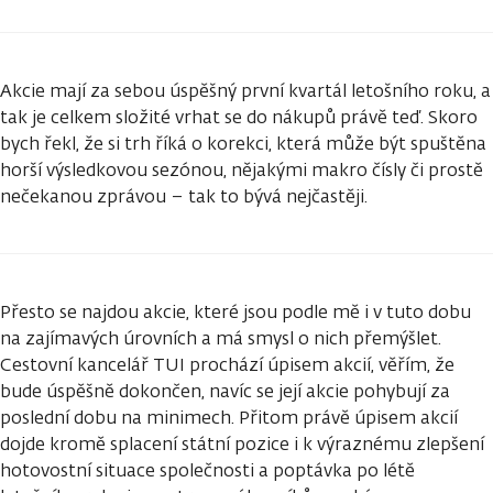
Akcie mají za sebou úspěšný první kvartál letošního roku, a
tak je celkem složité vrhat se do nákupů právě teď. Skoro
bych řekl, že si trh říká o korekci, která může být spuštěna
horší výsledkovou sezónou, nějakými makro čísly či prostě
nečekanou zprávou – tak to bývá nejčastěji.
Přesto se najdou akcie, které jsou podle mě i v tuto dobu
na zajímavých úrovních a má smysl o nich přemýšlet.
Cestovní kancelář TUI prochází úpisem akcií, věřím, že
bude úspěšně dokončen, navíc se její akcie pohybují za
poslední dobu na minimech. Přitom právě úpisem akcií
dojde kromě splacení státní pozice i k výraznému zlepšení
hotovostní situace společnosti a poptávka po létě