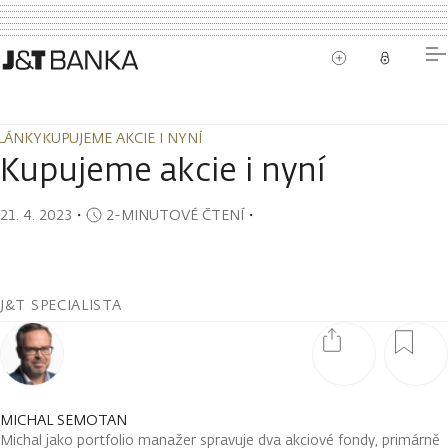
LÁNKY
KUPUJEME AKCIE I NYNÍ
LÁNKY
KUPUJEME AKCIE I NYNÍ
Kupujeme akcie i nyní
21. 4. 2023
・
2-MINUTOVÉ ČTENÍ
・
J&T SPECIALISTA
MICHAL SEMOTAN
Michal jako portfolio manažer spravuje dva akciové fondy, primárně