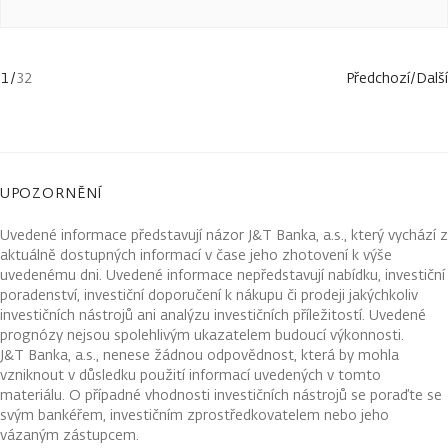
1
/
32
Předchozí
/
Další
UPOZORNĚNÍ
Uvedené informace představují názor J&T Banka, a.s., který vychází z
aktuálně dostupných informací v čase jeho zhotovení k výše
uvedenému dni. Uvedené informace nepředstavují nabídku, investiční
poradenství, investiční doporučení k nákupu či prodeji jakýchkoliv
investičních nástrojů ani analýzu investičních příležitostí. Uvedené
prognózy nejsou spolehlivým ukazatelem budoucí výkonnosti.
J&T Banka, a.s., nenese žádnou odpovědnost, která by mohla
vzniknout v důsledku použití informací uvedených v tomto
materiálu. O případné vhodnosti investičních nástrojů se poraďte se
svým bankéřem, investičním zprostředkovatelem nebo jeho
vázaným zástupcem.