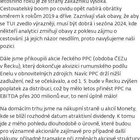
letošního roku je ze strany zákazníků vysoká.
Cestovatelský boom po covidu opět nabírá obrátky
směrem k rokům 2019 a dříve. Zaznívají však obavy, že aby
se TUI zvedlo výrazněji, musí být dobrá i sezóna 2024, kde
někteří analytici zmiňují obavy z poklesu zájmu o
cestování. Já jejich názor nesdílím, proto navyšujeme naši
pozici.
Dále jsme přikoupili akcie řeckého PPC (obdoba ČEZu
v Řecku), který dokončuje akvizici rumunského podílu
Enelu v obnovitelných zdrojích. Navíc PPC drží nižší
zadlužení, než se očekávalo, a od 1. 5. bude v Řecku zvýšen
poplatek za distribuci, což by mělo letos přinést PPC na
EBITDA přes 200 milionů eur, to není úplně málo!
Na domácím trhu jsme na nákupní straně u akcií Monety,
kde se blíží rozhodné datum atraktivní dividendy. K tomu
jde z mého pohledu dlouhodobě o úrovně, které budou
pro významné akcionáře zajímavé pro případné další
nákupy, případné transakce při změnách akciové struktury