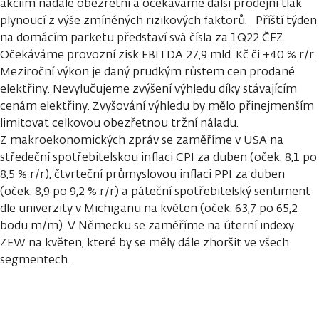
akciím nadále obezřetní a očekáváme další prodejní tlak
plynoucí z výše zmíněných rizikových faktorů. Příští týden
na domácím parketu představí svá čísla za 1Q22 ČEZ.
Očekáváme provozní zisk EBITDA 27,9 mld. Kč či +40 % r/r.
Meziroční výkon je daný prudkým růstem cen prodané
elektřiny. Nevylučujeme zvýšení výhledu díky stávajícím
cenám elektřiny. Zvyšování výhledu by mělo přinejmenším
limitovat celkovou obezřetnou tržní náladu.
Z makroekonomických zpráv se zaměříme v USA na
středeční spotřebitelskou inflaci CPI za duben (oček. 8,1 po
8,5 % r/r), čtvrteční průmyslovou inflaci PPI za duben
(oček. 8,9 po 9,2 % r/r) a páteční spotřebitelský sentiment
dle univerzity v Michiganu na květen (oček. 63,7 po 65,2
bodu m/m). V Německu se zaměříme na úterní indexy
ZEW na květen, které by se měly dále zhoršit ve všech
segmentech.