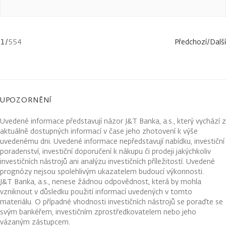
1
/
554
Předchozí
/
Další
UPOZORNĚNÍ
Uvedené informace představují názor J&T Banka, a.s., který vychází z
aktuálně dostupných informací v čase jeho zhotovení k výše
uvedenému dni. Uvedené informace nepředstavují nabídku, investiční
poradenství, investiční doporučení k nákupu či prodeji jakýchkoliv
investičních nástrojů ani analýzu investičních příležitostí. Uvedené
prognózy nejsou spolehlivým ukazatelem budoucí výkonnosti.
J&T Banka, a.s., nenese žádnou odpovědnost, která by mohla
vzniknout v důsledku použití informací uvedených v tomto
materiálu. O případné vhodnosti investičních nástrojů se poraďte se
svým bankéřem, investičním zprostředkovatelem nebo jeho
vázaným zástupcem.