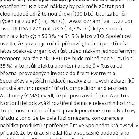
opatřeními. Rizikové náklady by pak měly zůstat pod
dlouhodobě udržitelnou úrovní (30 b.b.). titul zakončil
týden na 750 Kč (-3,1 % t/t). Avast oznámil za 1Q22 upr.
zisk EBITDA 127,9 mil. USD (-4,3 % r/r), kdy se marže
snížila z loňských 56,3 % na 54,5 % letos v 1Q. Společnost
uvedla, že pozoruje méně příznivé globální prostředí a
letos očekává organický růst tržeb nízkým jednociferným
tempem. Marže zisku EBITDA bude mírně pod 50 % (loni
55 %), a to kvůli efektu ukončení prodejů v Rusku od
března, provedených investic do firem Evernym a
SecureKey a vyšších nákladů na akvizici nových zákazníků.
Britský antimonopolní úřad Competition and Markets
Authority (CMA) uvedl, že při posuzování fúze Avastu s
NortonLifeLock zváží rozšíření definice relevantního trhu.
Touto novou definicí by se pravděpodobně zmírnily obavy
úřadu z toho, že by byla fúzí omezena konkurence a
nabídka produktů spotřebitelům ve Spojeném království. V
případě, že by úřad shledal fúzi v současné podobě jako