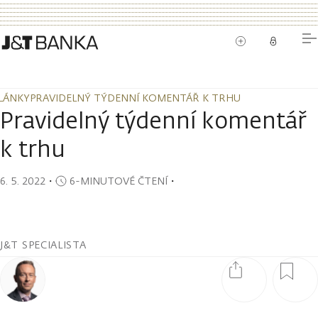
LÁNKY
PRAVIDELNÝ TÝDENNÍ KOMENTÁŘ K TRHU
LÁNKY
PRAVIDELNÝ TÝDENNÍ KOMENTÁŘ K TRHU
Pravidelný týdenní komentář
k trhu
6. 5. 2022
・
6-MINUTOVÉ ČTENÍ
・
J&T SPECIALISTA