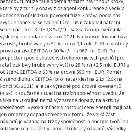
nežádoucí, může také oběma firmám navrhnout kroky,
které by zmírnily obavy z oslabení konkurence a vedly v
konečném důsledku k povolení fúze. Zpráva podle nás
zvyšuje šance na schválení fúze. Titul zakončil páteční
seanci na 157,1 Kč (-4,8 % t/t). Sazka Group zveřejnila
výsledky hospodaření za rok 2021. Na konsolidované bázi
vzrostly hrubé výhry o 51 % r/r na 3,1 mld. EUR a očištěný
provozní zisk EBITDA o 80 % r/r na 967 mil. EUR. Po
přepočtení podle skutečných ekonomických podílů (pro-
rata) pak byly hrubé výhry vyšší o 28 % r/r (2,5 mld. EUR) a
očištěná EBITDA o 63 % na úrovni 596 mil. EUR. Poměr
čistého dluhu k EBITDA (pro-rata) klesl na 2,1x (2,6x na
konci 3Q 2021), a je tak výrazně pod úrovní kovenantů
(4,5x). K současné situaci na trzích společnost uvedla, že
válka na Ukrajině nemá významné dopady na aktivity
společnosti. Vysoká inflace a rostoucí ceny energií mají pak
jen omezený dopad vzhledem k tomu, že velká část
nákladů je vázána na tržby společnosti a energie tvoří jen
relativně malou část v rámci struktury nákladů. Výsledky