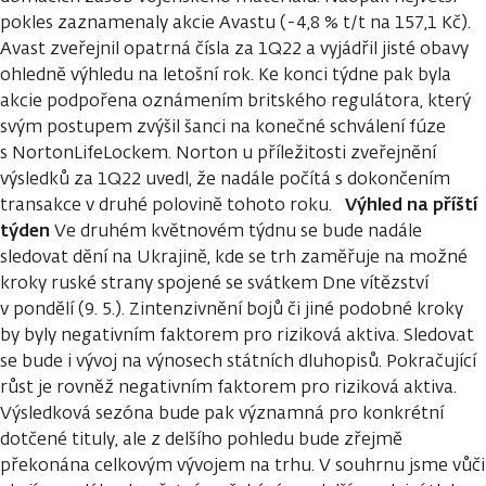
pokles zaznamenaly akcie Avastu (-4,8 % t/t na 157,1 Kč).
Avast zveřejnil opatrná čísla za 1Q22 a vyjádřil jisté obavy
ohledně výhledu na letošní rok. Ke konci týdne pak byla
akcie podpořena oznámením britského regulátora, který
svým postupem zvýšil šanci na konečné schválení fúze
s NortonLifeLockem. Norton u příležitosti zveřejnění
výsledků za 1Q22 uvedl, že nadále počítá s dokončením
Výhled na příští
transakce v druhé polovině tohoto roku.
týden
Ve druhém květnovém týdnu se bude nadále
sledovat dění na Ukrajině, kde se trh zaměřuje na možné
kroky ruské strany spojené se svátkem Dne vítězství
v pondělí (9. 5.). Zintenzivnění bojů či jiné podobné kroky
by byly negativním faktorem pro riziková aktiva. Sledovat
se bude i vývoj na výnosech státních dluhopisů. Pokračující
růst je rovněž negativním faktorem pro riziková aktiva.
Výsledková sezóna bude pak významná pro konkrétní
dotčené tituly, ale z delšího pohledu bude zřejmě
překonána celkovým vývojem na trhu. V souhrnu jsme vůči