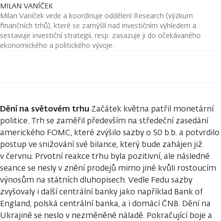
MILAN VANÍČEK
Milan Vaníček vede a koordinuje oddělení Research (výzkum
finančních trhů), které se zamýšlí nad investičním výhledem a
sestavuje investiční strategii, resp. zasazuje ji do očekávaného
ekonomického a politického vývoje.
Dění na světovém trhu
Začátek května patřil monetární
politice. Trh se zaměřil především na středeční zasedání
amerického FOMC, které zvýšilo sazby o 50 b.b. a potvrdilo
postup ve snižování své bilance, který bude zahájen již
v červnu. Prvotní reakce trhu byla pozitivní, ale následné
seance se nesly v znění prodejů mimo jiné kvůli rostoucím
výnosům na státních dluhopisech. Vedle Fedu sazby
zvyšovaly i další centrální banky jako například Bank of
England, polská centrální banka, a i domácí ČNB. Dění na
Ukrajině se neslo v nezměněné náladě. Pokračující boje a