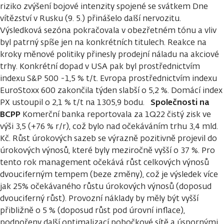
riziko zvýšení bojové intenzity spojené se svátkem Dne
vítězství v Rusku (9. 5.) přinášelo další nervozitu.
Výsledková sezóna pokračovala v obezřetném tónu a vliv
byl patrný spíše jen na konkrétních titulech. Reakce na
kroky měnové politiky přinesly prodejní náladu na akciové
trhy. Konkrétní dopad v USA pak byl prostřednictvím
indexu S&P 500 -1,5 % t/t. Evropa prostřednictvím indexu
EuroStoxx 600 zakončila týden slabší o 5,2 %. Domácí index
Společnosti na
PX ustoupil o 2,1 % t/t na 1305,9 bodu.
BCPP
Komerční banka reportovala za 1Q22 čistý zisk ve
výši 3,5 (+76 % r/r), což bylo nad očekáváním trhu 3,4 mld.
Kč. Růst úrokových sazeb se výrazně pozitivně projevil do
úrokových výnosů, které byly meziročně vyšší o 37 %. Pro
tento rok management očekává růst celkových výnosů
dvouciferným tempem (beze změny), což je výsledek více
jak 25% očekávaného růstu úrokových výnosů (doposud
dvouciferný růst). Provozní náklady by měly být vyšší
přibližně o 5 % (doposud růst pod úrovní inflace),
podpořeny další optimalizací pobočkové sítě a úspornými