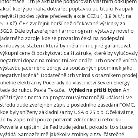
informace. Trh je aktuálně podporován vlastním odkupem
akcií, který pomáhá dotvářet poptávku po titulu. Naopak
největší pokles týdne předvedly akcie ČEZu (-1,8 % t/t na
513 Kč). ČEZ zveřejnil horší než očekávané výsledky za
3Q19. Dále byl zveřejněn harmonogram výstavby nového
jaderného zdroje, kde se prozatím čeká na podepsání
smlouvy se státem, která by měla mimo jiné garantovat
výkupní ceny či poskytovat další záruky, které by vylučovaly
negativní dopad na minoritní akcionáře. Trh obecně vnímá
výstavbu jaderného zdroje za současných podmínek jako
negativní scénář. Dodatečně trh vnímá s otazníkem prodej
uhelné elektrárny Počerady do vlastnictví Sev.en Energy,
Výhled na příští týden
tedy do rukou Pavla Tykače.
Ani
příští týden nemá na programu významnější události. Ve
středu bude zveřejněn zápis z posledního zasedání FOMC,
kde byly sníženy základní sazby USA o 25 b.b. Očekáváme,
že by zápis měl pouze potvrdit zdrženlivou rétoriku
Powella a ujištění, že Fed bude jednat, pokud si to situace
vyžádá. Samozřejmě jakékoliv zmínky o tzv. částečné