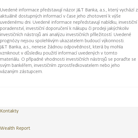
Uvedené informace představují názor J&T Banka, a.s., který vychází z
aktuálně dostupných informací v čase jeho zhotovení k výše
uvedenému dni. Uvedené informace nepředstavují nabídku, investiční
poradenství, investiční doporučení k nákupu či prodeji jakýchkoliv
investičních nástrojů ani analýzu investičních příležitostí. Uvedené
prognózy nejsou spolehlivým ukazatelem budoucí výkonnosti.
J&T Banka, a.s., nenese žádnou odpovědnost, která by mohla
vzniknout v důsledku použití informací uvedených v tomto
materiálu. O případné vhodnosti investičních nástrojů se poraďte se
svým bankéřem, investičním zprostředkovatelem nebo jeho
vázaným zástupcem.
Kontakty
Wealth Report