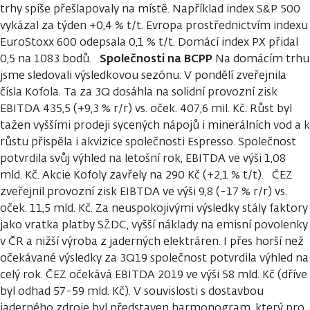
trhy spíše přešlapovaly na místě. Například index S&P 500
vykázal za týden +0,4 % t/t. Evropa prostřednictvím indexu
EuroStoxx 600 odepsala 0,1 % t/t. Domácí index PX přidal
Společnosti na BCPP
0,5 na 1083 bodů.
Na domácím trhu
jsme sledovali výsledkovou sezónu. V pondělí zveřejnila
čísla Kofola. Ta za 3Q dosáhla na solidní provozní zisk
EBITDA 435,5 (+9,3 % r/r) vs. oček. 407,6 mil. Kč. Růst byl
tažen vyššími prodeji sycených nápojů i minerálních vod a k
růstu přispěla i akvizice společnosti Espresso. Společnost
potvrdila svůj výhled na letošní rok, EBITDA ve výši 1,08
mld. Kč. Akcie Kofoly zavřely na 290 Kč (+2,1 % t/t). ČEZ
zveřejnil provozní zisk EIBTDA ve výši 9,8 (-17 % r/r) vs.
oček. 11,5 mld. Kč. Za neuspokojivými výsledky stály faktory
jako vratka platby SŽDC, vyšší náklady na emisní povolenky
v ČR a nižší výroba z jaderných elektráren. I přes horší než
očekávané výsledky za 3Q19 společnost potvrdila výhled na
celý rok. ČEZ očekává EBITDA 2019 ve výši 58 mld. Kč (dříve
byl odhad 57-59 mld. Kč). V souvislosti s dostavbou
jaderného zdroje byl představen harmonogram, který pro