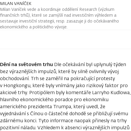
MILAN VANÍČEK
Milan Vaníček vede a koordinuje oddělení Research (výzkum
finančních trhů), které se zamýšlí nad investičním výhledem a
sestavuje investiční strategii, resp. zasazuje ji do očekávaného
ekonomického a politického vývoje.
Dění na světovém trhu
Dle očekávání byl uplynulý týden
bez výraznějších impulzů, které by silně ovlivnily vývoj
obchodování. Trh se zaměřil na pokračující protesty
v Hongkongu, které byly vnímány jako rizikový faktor pro
akciové trhy. Protipólem byly komentáře Larryho Kudlowa,
hlavního ekonomického poradce pro ekonomiku
amerického prezidenta Trumpa, který uvedl, že
vyjednávání s Čínou o částečné dohodě se přibližují svému
zdárnému konci. Tyto informace naopak přinesly na trhy
pozitivní náladu. Vzhledem k absenci výraznějších impulzů