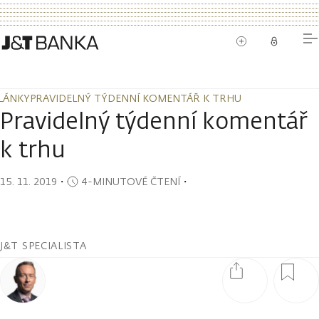
LÁNKY
PRAVIDELNÝ TÝDENNÍ KOMENTÁŘ K TRHU
LÁNKY
PRAVIDELNÝ TÝDENNÍ KOMENTÁŘ K TRHU
Pravidelný týdenní komentář
k trhu
15. 11. 2019
・
4-MINUTOVÉ ČTENÍ
・
J&T SPECIALISTA