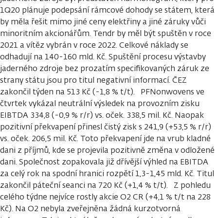
1Q20 plánuje podepsání rámcové dohody se státem, která
by měla řešit mimo jiné ceny elektřiny a jiné záruky vůči
minoritním akcionářům. Tendr by měl být spuštěn v roce
2021 a vítěz vybrán v roce 2022. Celkové náklady se
odhadují na 140-160 mld. Kč. Spuštění procesu výstavby
jaderného zdroje bez prozatím specifikovaných záruk ze
strany státu jsou pro titul negativní informací. ČEZ
zakončil týden na 513 Kč (-1,8 % t/t). PFNonwovens ve
čtvrtek vykázal neutrální výsledek na provozním zisku
EIBTDA 334,8 (-0,9 % r/r) vs. oček. 338,5 mil. Kč. Naopak
pozitivní překvapení přinesl čistý zisk s 241,9 (+53,5 % r/r)
vs. oček. 206,5 mil. Kč. Toto překvapení jde na vrub kladné
dani z příjmů, kde se projevila pozitivně změna v odložené
dani. Společnost zopakovala již dřívější výhled na EBITDA
za celý rok na spodní hranici rozpětí 1,3-1,45 mld. Kč. Titul
zakončil páteční seanci na 720 Kč (+1,4 % t/t). Z pohledu
celého týdne nejvíce rostly akcie O2 CR (+4,1 % t/t na 228
Kč). Na O2 nebyla zveřejněna žádná kurzotvorná