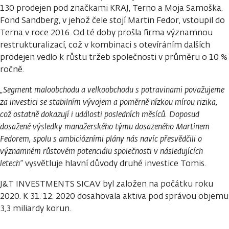
130 prodejen pod značkami KRAJ, Terno a Moja Samoška.
Fond Sandberg, v jehož čele stojí Martin Fedor, vstoupil do
Terna v roce 2016. Od té doby prošla firma významnou
restrukturalizací, což v kombinaci s otevíráním dalších
prodejen vedlo k růstu tržeb společnosti v průměru o 10 %
ročně.
„Segment maloobchodu a velkoobchodu s potravinami považujeme
za investici se stabilním vývojem a poměrně nízkou mírou rizika,
což ostatně dokazují i události posledních měsíců. Doposud
dosažené výsledky manažerského týmu dosazeného Martinem
Fedorem, spolu s ambiciózními plány nás navíc přesvědčili o
významném růstovém potenciálu společnosti v následujících
letech“
vysvětluje hlavní důvody druhé investice Tomis.
J&T INVESTMENTS SICAV byl založen na počátku roku
2020. K 31. 12. 2020 dosahovala aktiva pod správou objemu
3,3 miliardy korun.