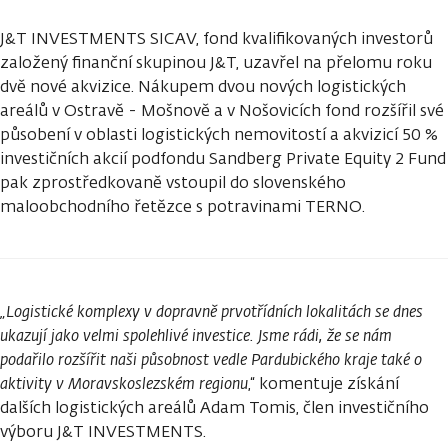
J&T INVESTMENTS SICAV, fond kvalifikovaných investorů
založený finanční skupinou J&T, uzavřel na přelomu roku
dvě nové akvizice. Nákupem dvou nových logistických
areálů v Ostravě - Mošnově a v Nošovicích fond rozšířil své
působení v oblasti logistických nemovitostí a akvizicí 50 %
investičních akcií podfondu Sandberg Private Equity 2 Fund
pak zprostředkovaně vstoupil do slovenského
maloobchodního řetězce s potravinami TERNO.
„Logistické komplexy v dopravně prvotřídních lokalitách se dnes
ukazují jako velmi spolehlivé investice. Jsme rádi, že se nám
podařilo rozšířit naši působnost vedle Pardubického kraje také o
aktivity v Moravskoslezském regionu
,“ komentuje získání
dalších logistických areálů Adam Tomis, člen investičního
výboru J&T INVESTMENTS.