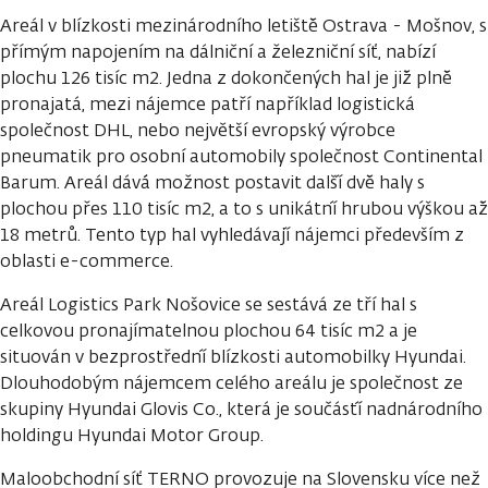
Areál v blízkosti mezinárodního letiště̌ Ostrava - Mošnov, s
přímým napojením na dálniční a železniční síť, nabízí
plochu 126 tisíc m2. Jedna z dokončených hal je již̌ plně̌
pronajatá, mezi nájemce patří například logistická
společnost DHL, nebo největší evropský výrobce
pneumatik pro osobní automobily společnost Continental
Barum. Areál dává́ možnost postavit další́ dvě̌ haly s
plochou přes 110 tisíc m2, a to s unikátní́ hrubou výškou až̌
18 metrů. Tento typ hal vyhledávají́ nájemci především z
oblasti e-commerce.
Areál Logistics Park Nošovice se sestává ze tří hal s
celkovou pronajímatelnou plochou 64 tisíc m2 a je
situován v bezprostřední́ blízkosti automobilky Hyundai.
Dlouhodobým nájemcem celého areálu je společnost ze
skupiny Hyundai Glovis Co., která je součástí́ nadnárodního
holdingu Hyundai Motor Group.
Maloobchodní síť TERNO provozuje na Slovensku více než