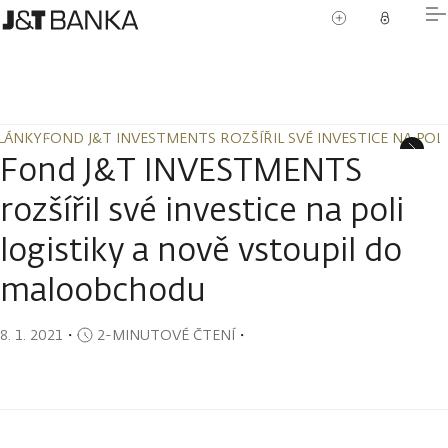
LÁNKY
FOND J&T INVESTMENTS ROZŠÍŘIL SVÉ INVESTICE NA PO
LÁNKY
FOND J&T INVESTMENTS ROZŠÍŘIL SVÉ INVESTICE NA PO
Fond J&T INVESTMENTS
rozšířil své investice na poli
logistiky a nově vstoupil do
maloobchodu
8. 1. 2021
・
2-MINUTOVÉ ČTENÍ
・