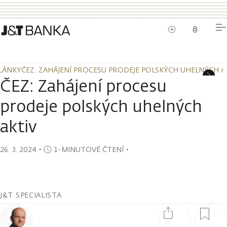
LÁNKY
ČEZ: ZAHÁJENÍ PROCESU PRODEJE POLSKÝCH UHELNÝCH A
LÁNKY
ČEZ: ZAHÁJENÍ PROCESU PRODEJE POLSKÝCH UHELNÝCH A
ČEZ: Zahájení procesu
prodeje polských uhelných
aktiv
26. 3. 2024
・
1-MINUTOVÉ ČTENÍ
・
J&T SPECIALISTA