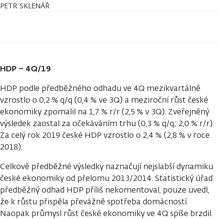
PETR SKLENÁŘ
HDP – 4Q/19
HDP podle předběžného odhadu ve 4Q mezikvartálně
vzrostlo o 0,2 % q/q (0,4 % ve 3Q) a meziroční růst české
ekonomiky zpomalil na 1,7 % r/r (2,5 % v 3Q). Zveřejněný
výsledek zaostal za očekáváním trhu (0,3 % q/q; 2,0 % r/r).
Za celý rok 2019 české HDP vzrostlo o 2,4 % (2,8 % v roce
2018).
Celkově předběžné výsledky naznačují nejslabší dynamiku
české ekonomiky od přelomu 2013/2014. Statistický úřad
předběžný odhad HDP příliš nekomentoval, pouze uvedl,
že k růstu přispěla převážně spotřeba domácností.
Naopak průmysl růst české ekonomiky ve 4Q spíše brzdil.