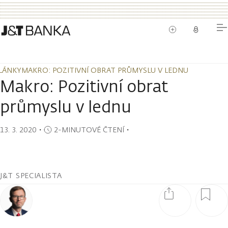
LÁNKY
MAKRO: POZITIVNÍ OBRAT PRŮMYSLU V LEDNU
LÁNKY
MAKRO: POZITIVNÍ OBRAT PRŮMYSLU V LEDNU
Makro: Pozitivní obrat
průmyslu v lednu
13. 3. 2020
・
2-MINUTOVÉ ČTENÍ
・
J&T SPECIALISTA