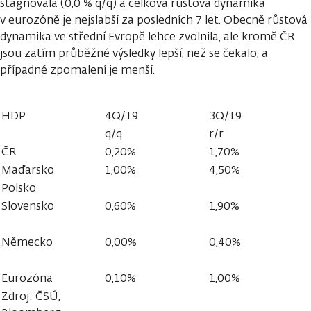
stagnovala (0,0 % q/q) a celková růstová dynamika
v eurozóně je nejslabší za posledních 7 let. Obecně růstová
dynamika ve střední Evropě lehce zvolnila, ale kromě ČR
jsou zatím průběžné výsledky lepší, než se čekalo, a
případné zpomalení je menší.
HDP
4Q/19
3Q/19
q/q
r/r
ČR
0,20%
1,70%
Maďarsko
1,00%
4,50%
Polsko
Slovensko
0,60%
1,90%
Německo
0,00%
0,40%
Eurozóna
0,10%
1,00%
Zdroj: ČSÚ,