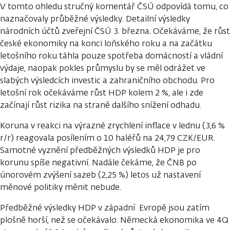
V tomto ohledu stručný komentář ČSÚ odpovídá tomu, co
naznačovaly průběžné výsledky. Detailní výsledky
národních účtů zveřejní ČSÚ 3. března. Očekáváme, že růst
české ekonomiky na konci loňského roku a na začátku
letošního roku táhla pouze spotřeba domácností a vládní
výdaje, naopak pokles průmyslu by se měl odrážet ve
slabých výsledcích investic a zahraničního obchodu. Pro
letošní rok očekáváme růst HDP kolem 2 %, ale i zde
začínají růst rizika na straně dalšího snížení odhadu.
Koruna v reakci na výrazné zrychlení inflace v lednu (3,6 %
r/r) reagovala posílením o 10 haléřů na 24,79 CZK/EUR.
Samotné vyznění předběžných výsledků HDP je pro
korunu spíše negativní. Nadále čekáme, že ČNB po
únorovém zvýšení sazeb (2,25 %) letos už nastavení
měnové politiky měnit nebude.
Předběžné výsledky HDP v západní Evropě jsou zatím
plošně horší, než se očekávalo. Německá ekonomika ve 4Q