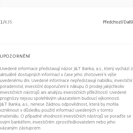
1
/
635
Předchozí
/
Další
UPOZORNĚNÍ
Uvedené informace představují názor J&T Banka, a.s., který vychází z
aktuálně dostupných informací v čase jeho zhotovení k výše
uvedenému dni. Uvedené informace nepředstavují nabídku, investiční
poradenství, investiční doporučení k nákupu či prodeji jakýchkoliv
investičních nástrojů ani analýzu investičních příležitostí. Uvedené
prognózy nejsou spolehlivým ukazatelem budoucí výkonnosti.
J&T Banka, a.s., nenese žádnou odpovědnost, která by mohla
vzniknout v důsledku použití informací uvedených v tomto
materiálu. O případné vhodnosti investičních nástrojů se poraďte se
svým bankéřem, investičním zprostředkovatelem nebo jeho
vázaným zástupcem.