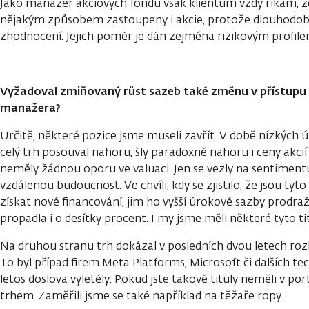
Jako manažer akciových fondů však klientům vždy říkám, že
nějakým způsobem zastoupeny i akcie, protože dlouhodobě
zhodnocení. Jejich poměr je dán zejména rizikovým profile
Vyžadoval zmiňovaný růst sazeb také změnu v přístupu 
manažera?
Určitě, některé pozice jsme museli
zavřít. V době nízkých ú
celý trh posouval nahoru, šly paradoxně nahoru i ceny akcií 
neměly žádnou oporu ve valuaci. Jen se vezly na sentimentu a
vzdálenou budoucnost. Ve chvíli, kdy se zjistilo, že jsou tyt
získat nové financování, jim ho vyšší úrokové sazby prodražu
propadla i o desítky procent. I my jsme měli některé tyto tit
Na druhou stranu trh dokázal v posledních dvou letech rozliš
To byl případ firem Meta Platforms, Microsoft či dalších t
letos doslova vyletěly. Pokud jste takové tituly neměli v port
trhem. Zaměřili jsme se také například na těžaře ropy.