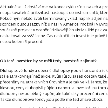
Aktuálně se již dostáváme na konec cyklu růstu sazeb a pro
neopakovatelná příležitost nastoupit do instrumentů, které
Pokud nyní někdo zvolí termínovaný vklad, například jen na
skončení budou sazby níž u nás i v Americe, možná i v Evr
současně projevit v ocenění rizikovějších aktiv a lidé pak z
naskakovat za vyšší ceny. Čas naskočit do investic je právě 
nesou kolem 5 procent.
O které investice by se měli tedy investoři zajímat?
Dluhopisové fondy a obecně dluhopisy jsou v horizontu 
stále atraktivnější než akcie. Kvůli růstu sazeb dostaly také „
přeceněny na atraktivních úrovních a je tak velká šance, ž
klesnou, ceny dluhopisů půjdou nahoru a investoři na tom v
dluhopisy nesou pěkný kupón, ale také díky přecenění cen
Takže dluhopisové fondy jsou podle mě teď žhavé zboží.