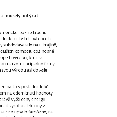
é se musely potýkat
americké, pak se trochu
Jednak ruský trh byl docela
ly subdodavatele na Ukrajině,
a dalších komodit, což hodně
ě ti výrobci, kteří se
ími maržemi, případně firmy,
n svou výrobu asi do Asie
en na to v poslední době
l jsem na odemknutí hodnoty
rávě vyšší ceny energií,
nčit výrobu elektřiny
z
 se sice upsalo famózně, na