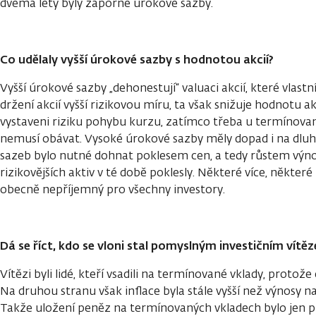
dvěma lety byly záporné úrokové sazby.
Co udělaly vyšší úrokové sazby s hodnotou akcií?
Vyšší úrokové sazby „dehonestují“ valuaci akcií, které vlas
držení akcií vyšší rizikovou míru, ta však snižuje hodnotu a
vystaveni riziku pohybu kurzu, zatímco třeba u termínovan
nemusí obávat. Vysoké úrokové sazby měly dopad i na dluho
sazeb bylo nutné dohnat poklesem cen, a tedy růstem výno
rizikovějších aktiv v té době poklesly. Některé více, někter
obecně nepříjemný pro všechny investory.
Dá se říct, kdo se vloni stal pomyslným investičním vítě
Vítězi byli lidé, kteří vsadili na termínované vklady, protože 
Na druhou stranu však inflace byla stále vyšší než výnosy 
Takže uložení peněz na termínovaných vkladech bylo jen
p