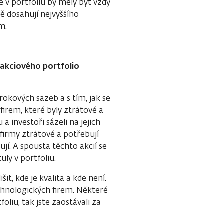
 v portfoliu by měly být vždy
 dosahují nejvyššího
m.
akciového portfolio
rokových sazeb a s tím, jak se
firem, které byly ztrátové a
 investoři sázeli na jejich
o firmy ztrátové a potřebují
jí. A spousta těchto akcií se
uly v portfoliu.
it, kde je kvalita a kde není.
echnologických firem. Některé
foliu, tak jste zaostávali za