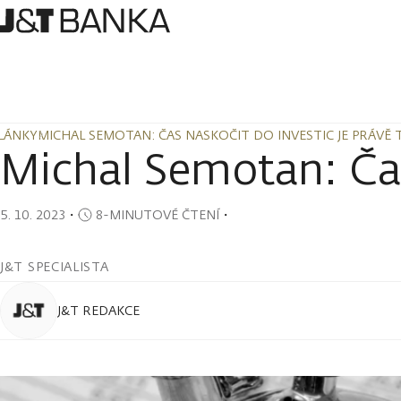
LÁNKY
MICHAL SEMOTAN: ČAS NASKOČIT DO INVESTIC JE PRÁVĚ 
LÁNKY
MICHAL SEMOTAN: ČAS NASKOČIT DO INVESTIC JE PRÁVĚ 
Michal Semotan: Čas
5. 10. 2023
・
8-MINUTOVÉ ČTENÍ
・
J&T SPECIALISTA
J&T REDAKCE