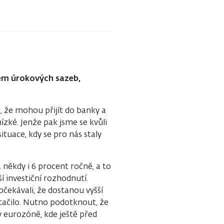
stem úrokových sazeb,
i, že mohou přijít do banky a
ízké. Jenže pak jsme se kvůli
ituace, kdy se pro nás staly
 někdy i 6 procent ročně, a to
ší investiční rozhodnutí.
očekávali, že dostanou vyšší
stačilo. Nutno podotknout, že
v eurozóně, kde ještě před