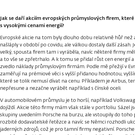
Jak se daří akciím evropských průmyslových firem, kter
s vysokými cenami energií?
Evropské akcie na tom byly dlouho dobu relativně hůř než 
našláply v období po covidu, ale válkou dostaly další zásah. 
velký, spousta firem tam i vyráběla, navíc některé firmy mě
a to vše se zpřetrhalo. A k tomu se přidal růst cen energií 
zvedlo náklady průmyslovým firmám. Podle mě přežijí v Evrop
zaměřují na prémiové věci s vyšší přidanou hodnotou, vyšš
které se tolik nemusí dívat na cenu. Příkladem je Airbus, te
nepřesune a nezačne vyrábět například s čínské oceli.
V automobilovém průmyslu je to horší, například Volkswag
dojíždí. Akcie této firmy mám však stále v portfoliu. Sáze
skupiny uvedením Porsche na burzu, ale vstoupily do toho p
rozbité dodavatelské řetězce a navíc se Němci rozhodli uko
jaderných zdrojů, což je pro tamní firmy negativní. Porsche