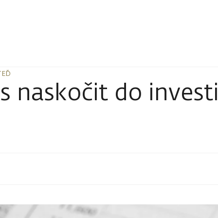
TEĎ
TEĎ
 naskočit do investi