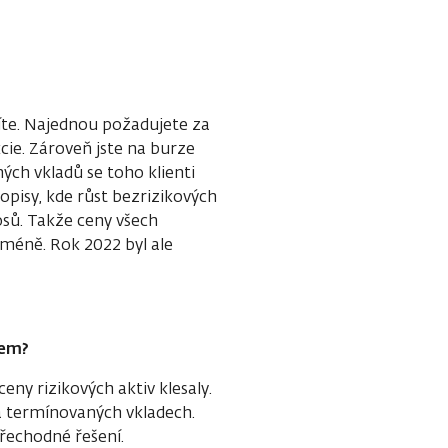
tníte. Najednou požadujete za
kcie. Zároveň jste na burze
ých vkladů se toho klienti
pisy, kde růst bezrizikových
sů. Takže ceny všech
é méně. Rok 2022 byl ale
zem?
ceny rizikových aktiv klesaly.
na termínovaných vkladech.
řechodné řešení.