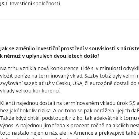
J&T Investiční společnosti.
Jak se změnilo investiční prostředí v souvislosti s nárů
k němuž v uplynulých dvou letech došlo?
Na trhu vznikla nová konkurence. Lidé si v minulosti odvykl
vložit peníze na termínovaný vklad. Sazby totiž byly velmi n
zvyšování sazeb ať už v Česku, USA, či eurozóně dostali do s
vklady velkou konkurencí.
Klienti najednou dostali na termínovaném vkladu úrok 5,5 a
bez jakéhokoliv rizika. A od toho se pak odrážela i jejich dal
Takže když chtěli podstoupit riziko, tak adekvátně k tomu 
výnos. A najednou jim třeba 8 procent ročně na akciích ne
toto nastalo nejen u nás, ale i v Americe a překvapivě také 