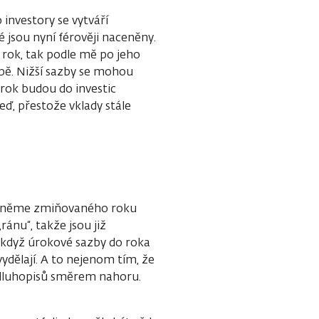
 investory se vytváří
 jsou nyní férověji naceněny.
 rok, tak podle mě po jeho
opě. Nižší sazby se mohou
a rok budou do investic
teď, přestože vklady stále
řekněme zmiňovaného roku
ránu“, takže jsou již
e když úrokové sazby do roka
ydělají. A to nejenom tím, že
 dluhopisů směrem nahoru.