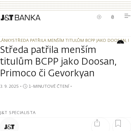
LÁNKY
STŘEDA PATŘILA MENŠÍM TITULŮM BCPP JAKO DOOSAN, 
LÁNKY
STŘEDA PATŘILA MENŠÍM TITULŮM BCPP JAKO DOOSAN, 
Středa patřila menším
titulům BCPP jako Doosan,
Primoco či Gevorkyan
3. 9. 2025
・
1-MINUTOVÉ ČTENÍ
・
J&T SPECIALISTA