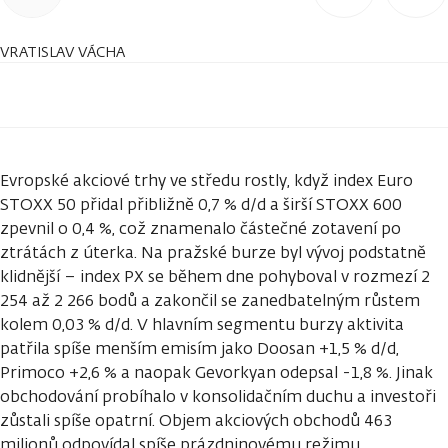
VRATISLAV VÁCHA
Evropské akciové trhy ve středu rostly, když index Euro
STOXX 50 přidal přibližně 0,7 % d/d a širší STOXX 600
zpevnil o 0,4 %, což znamenalo částečné zotavení po
ztrátách z úterka. Na pražské burze byl vývoj podstatně
klidnější – index PX se během dne pohyboval v rozmezí 2
254 až 2 266 bodů a zakončil se zanedbatelným růstem
kolem 0,03 % d/d. V hlavním segmentu burzy aktivita
patřila spíše menším emisím jako Doosan +1,5 % d/d,
Primoco +2,6 % a naopak Gevorkyan odepsal -1,8 %. Jinak
obchodování probíhalo v konsolidačním duchu a investoři
zůstali spíše opatrní. Objem akciových obchodů 463
milionů odpovídal spíše prázdninovému režimu.