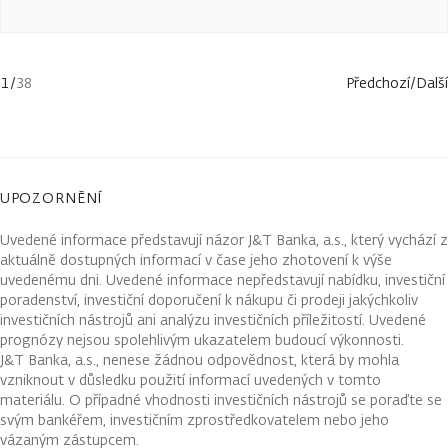
1
/
38
Předchozí
/
Další
UPOZORNĚNÍ
Uvedené informace představují názor J&T Banka, a.s., který vychází z
aktuálně dostupných informací v čase jeho zhotovení k výše
uvedenému dni. Uvedené informace nepředstavují nabídku, investiční
poradenství, investiční doporučení k nákupu či prodeji jakýchkoliv
investičních nástrojů ani analýzu investičních příležitostí. Uvedené
prognózy nejsou spolehlivým ukazatelem budoucí výkonnosti.
J&T Banka, a.s., nenese žádnou odpovědnost, která by mohla
vzniknout v důsledku použití informací uvedených v tomto
materiálu. O případné vhodnosti investičních nástrojů se poraďte se
svým bankéřem, investičním zprostředkovatelem nebo jeho
vázaným zástupcem.