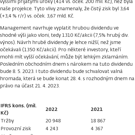
vyššími přijatými úroky (414 vs. oček. 200 mil. Kč), než byla
naše projekce. Tyto vlivy znamenaly, že čistý zisk byl 3,64
(+3,4 % r/r) vs. oček. 3,67 mld. Kč.
Management navrhuje vyplatit hrubou dividendu ve
shodné výši jako vloni, tedy 1310 Kč/akcii (7,5% hrubý div.
výnos). Návrh hrubé dividendy je lehce nižší, než jsme
očekávali (1350 Kč/akcii). Pro některé investory, kteří
mohli mít vyšší očekávání, může být lehkým zklamáním.
Posledním obchodním dnem s nárokem na tuto dividendu
bude 8. 5. 2023. I tuto dividendu bude schvalovat valná
hromada, která se bude konat 28. 4. s rozhodným dnem na
právo na účast 21. 4. 2023.
IFRS kons. (mil.
2022
2021
Kč)
Tržby
20 948
18 867
Provozní zisk
4 243
4 367