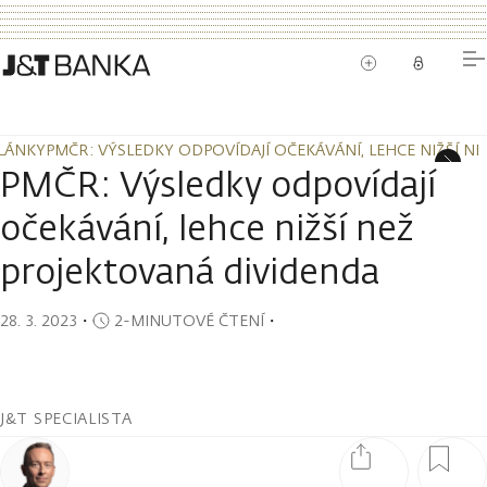
LÁNKY
PMČR: VÝSLEDKY ODPOVÍDAJÍ OČEKÁVÁNÍ, LEHCE NIŽŠÍ N
LÁNKY
PMČR: VÝSLEDKY ODPOVÍDAJÍ OČEKÁVÁNÍ, LEHCE NIŽŠÍ N
PMČR: Výsledky odpovídají
očekávání, lehce nižší než
projektovaná dividenda
28. 3. 2023
・
2-MINUTOVÉ ČTENÍ
・
J&T SPECIALISTA