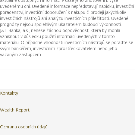
aktuálně dostupných informací v čase jeho zhotovení k výše
uvedenému dni. Uvedené informace nepředstavují nabídku, investiční
poradenství, investiční doporučení k nákupu či prodeji jakýchkoliv
investičních nástrojů ani analýzu investičních příležitostí. Uvedené
prognózy nejsou spolehlivým ukazatelem budoucí výkonnosti.
J&T Banka, a.s., nenese žádnou odpovědnost, která by mohla
vzniknout v důsledku použití informací uvedených v tomto
materiálu. O případné vhodnosti investičních nástrojů se poraďte se
svým bankéřem, investičním zprostředkovatelem nebo jeho
vázaným zástupcem.
Kontakty
Wealth Report
Ochrana osobních údajů