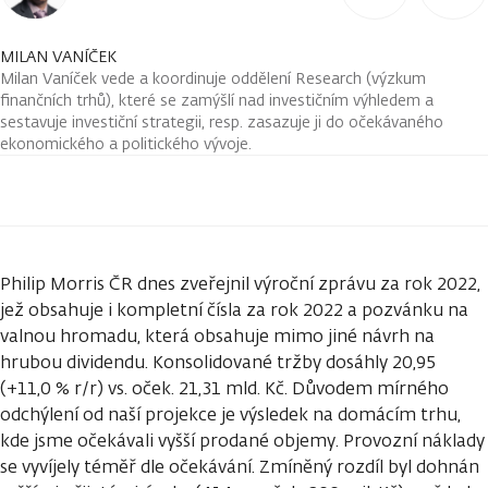
MILAN VANÍČEK
Milan Vaníček vede a koordinuje oddělení Research (výzkum
finančních trhů), které se zamýšlí nad investičním výhledem a
sestavuje investiční strategii, resp. zasazuje ji do očekávaného
ekonomického a politického vývoje.
Philip Morris ČR dnes zveřejnil výroční zprávu za rok 2022,
jež obsahuje i kompletní čísla za rok 2022 a pozvánku na
valnou hromadu, která obsahuje mimo jiné návrh na
hrubou dividendu. Konsolidované tržby dosáhly 20,95
(+11,0 % r/r) vs. oček. 21,31 mld. Kč. Důvodem mírného
odchýlení od naší projekce je výsledek na domácím trhu,
kde jsme očekávali vyšší prodané objemy. Provozní náklady
se vyvíjely téměř dle očekávání. Zmíněný rozdíl byl dohnán