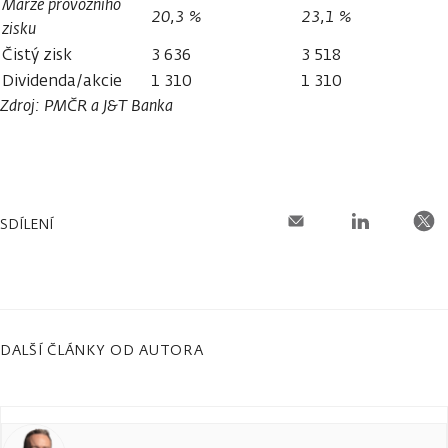
Marže provozního
20,3 %
23,1 %
zisku
Čistý zisk
3 636
3 518
Dividenda/akcie
1 310
1 310
Zdroj: PMČR a J
&
T Banka
SDÍLENÍ
DALŠÍ ČLÁNKY OD AUTORA