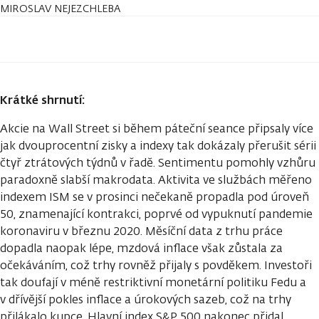
MIROSLAV NEJEZCHLEBA
Krátké shrnutí:
Akcie na Wall Street si během páteční seance připsaly více
jak dvouprocentní zisky a indexy tak dokázaly přerušit sérii
čtyř ztrátových týdnů v řadě. Sentimentu pomohly vzhůru
paradoxně slabší makrodata. Aktivita ve službách měřeno
indexem ISM se v prosinci nečekaně propadla pod úroveň
50, znamenající kontrakci, poprvé od vypuknutí pandemie
koronaviru v březnu 2020. Měsíční data z trhu práce
dopadla naopak lépe, mzdová inflace však zůstala za
očekáváním, což trhy rovněž přijaly s povděkem. Investoři
tak doufají v méně restriktivní monetární politiku Fedu a
v dřívější pokles inflace a úrokových sazeb, což na trhy
přilákalo kupce. Hlavní index S&P 500 nakonec přidal