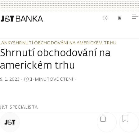
LÁNKY
SHRNUTÍ OBCHODOVÁNÍ NA AMERICKÉM TRHU
LÁNKY
SHRNUTÍ OBCHODOVÁNÍ NA AMERICKÉM TRHU
Shrnutí obchodování na
americkém trhu
9. 1. 2023
・
1-MINUTOVÉ ČTENÍ
・
J&T SPECIALISTA