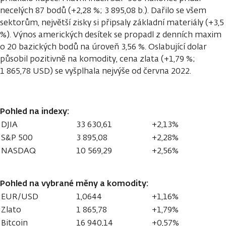
necelých 87 bodů (+2,28 %; 3 895,08 b.). Dařilo se všem
sektorům, největší zisky si připsaly základní materiály (+3,5
%). Výnos amerických desítek se propadl z denních maxim
o 20 bazických bodů na úroveň 3,56 %. Oslabující dolar
působil pozitivně na komodity, cena zlata (+1,79 %;
1 865,78 USD) se vyšplhala nejvýše od června 2022.
Pohled na indexy:
DJIA
33 630,61
+2,13%
S&P 500
3 895,08
+2,28%
NASDAQ
10 569,29
+2,56%
Pohled na vybrané měny a komodity:
EUR/USD
1,0644
+1,16%
Zlato
1 865,78
+1,79%
Bitcoin
16 940,14
+0,57%