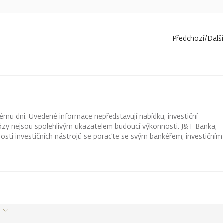
Předchozí
/
Další
ému dni. Uvedené informace nepředstavují nabídku, investiční
ognózy nejsou spolehlivým ukazatelem budoucí výkonnosti. J&T Banka,
osti investičních nástrojů se poraďte se svým bankéřem, investičním
e