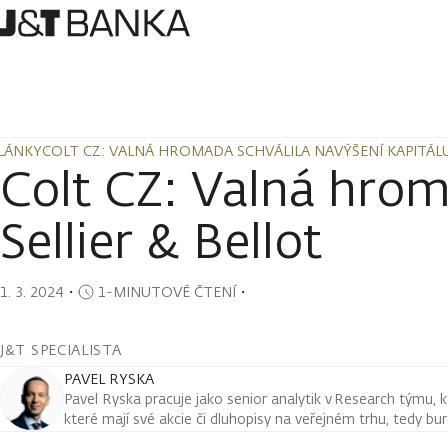
LÁNKY
COLT CZ: VALNÁ HROMADA SCHVÁLILA NAVÝŠENÍ KAPITÁLU 
LÁNKY
COLT CZ: VALNÁ HROMADA SCHVÁLILA NAVÝŠENÍ KAPITÁLU 
Colt CZ: Valná hroma
Sellier & Bellot
1. 3. 2024
・
1-MINUTOVÉ ČTENÍ
・
J&T SPECIALISTA
PAVEL RYSKA
Pavel Ryska pracuje jako senior analytik v Research týmu, k
které mají své akcie či dluhopisy na veřejném trhu, tedy bu