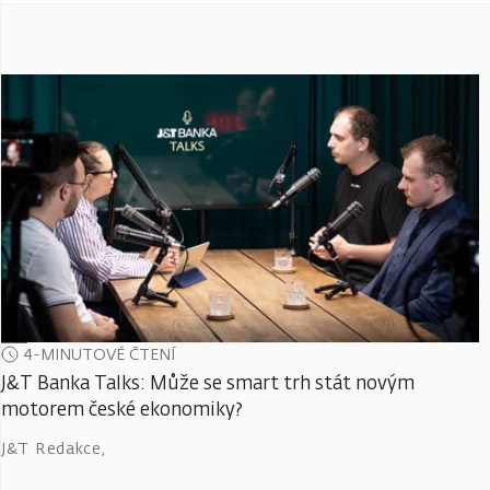
4-MINUTOVÉ ČTENÍ
J&T Banka Talks: Může se smart trh stát novým
motorem české ekonomiky?
J&T Redakce
,