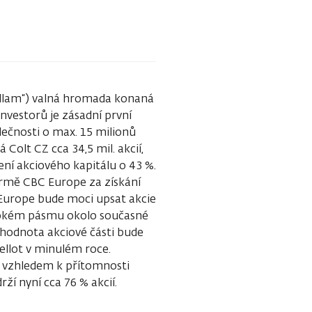
rollam“) valná hromada konaná
nvestorů je zásadní první
lečnosti o max. 15 milionů
 Colt CZ cca 34,5 mil. akcií,
ní akciového kapitálu o 43 %.
firmě CBC Europe za získání
 Europe bude moci upsat akcie
širokém pásmu okolo současné
a hodnota akciové části bude
ellot v minulém roce.
 vzhledem k přítomnosti
ží nyní cca 76 % akcií.