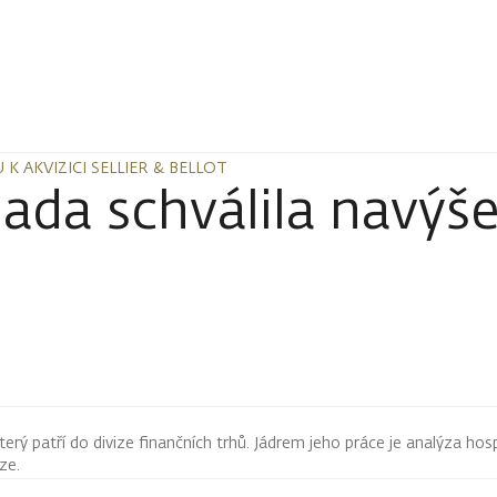
K AKVIZICI SELLIER & BELLOT
K AKVIZICI SELLIER & BELLOT
da schválila navýšen
terý patří do divize finančních trhů. Jádrem jeho práce je analýza hos
rze.