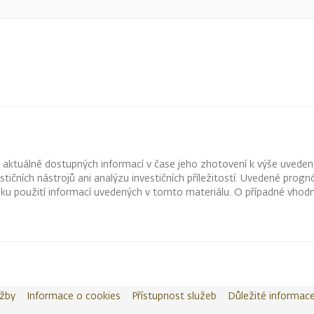
z aktuálně dostupných informací v čase jeho zhotovení k výše uveden
vestičních nástrojů ani analýzu investičních příležitostí. Uvedené pr
ku použití informací uvedených v tomto materiálu. O případné vhodn
užby
Informace o cookies
Přístupnost služeb
Důležité informac