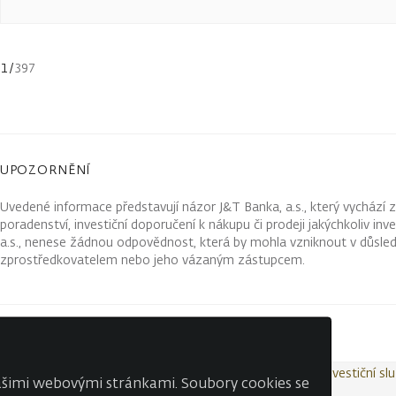
1
/
397
UPOZORNĚNÍ
Uvedené informace představují názor J&T Banka, a.s., který vychází 
poradenství, investiční doporučení k nákupu či prodeji jakýchkoliv in
a.s., nenese žádnou odpovědnost, která by mohla vzniknout v důsled
zprostředkovatelem nebo jeho vázaným zástupcem.
Kontakty
Wealth Report
Ochrana osobních údajů
Investiční sl
našimi webovými stránkami. Soubory cookies se