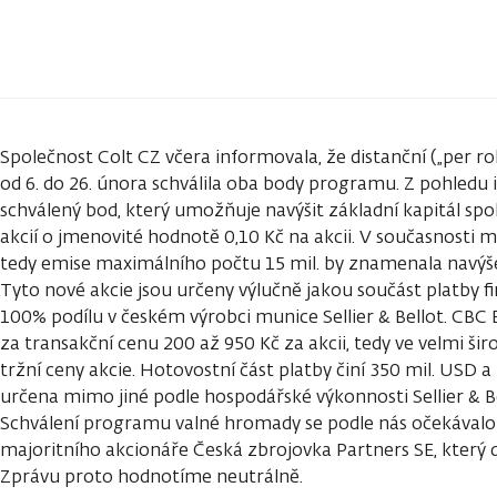
Společnost Colt CZ včera informovala, že distanční („per 
od 6. do 26. února schválila oba body programu. Z pohledu i
schválený bod, který umožňuje navýšit základní kapitál spo
akcií o jmenovité hodnotě 0,10 Kč na akcii. V současnosti má
tedy emise maximálního počtu 15 mil. by znamenala navýše
Tyto nové akcie jsou určeny výlučně jakou součást platby 
100% podílu v českém výrobci munice Sellier & Bellot. CBC
za transakční cenu 200 až 950 Kč za akcii, tedy ve velmi 
tržní ceny akcie. Hotovostní část platby činí 350 mil. USD 
určena mimo jiné podle hospodářské výkonnosti Sellier & B
Schválení programu valné hromady se podle nás očekávalo
majoritního akcionáře Česká zbrojovka Partners SE, který dr
Zprávu proto hodnotíme neutrálně.