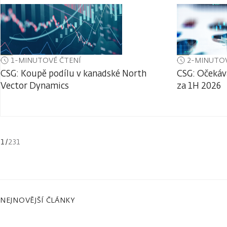
1-MINUTOVÉ ČTENÍ
2-MINUTOV
CSG: Koupě podílu v kanadské North
CSG: Očekáv
Vector Dynamics
za 1H 2026
1
/
231
NEJNOVĚJŠÍ ČLÁNKY