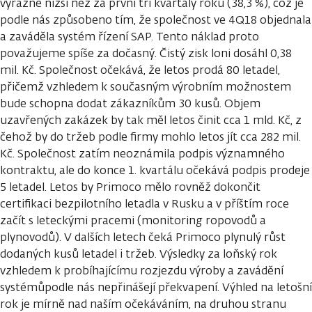
výrazně nižší než za první tři kvartály roku (38,3 %), což je
podle nás způsobeno tím, že společnost ve 4Q18 objednala
a zaváděla systém řízení SAP. Tento náklad proto
považujeme spíše za dočasný. Čistý zisk loni dosáhl 0,38
mil. Kč. Společnost očekává, že letos prodá 80 letadel,
přičemž vzhledem k současným výrobním možnostem
bude schopna dodat zákazníkům 30 kusů. Objem
uzavřených zakázek by tak měl letos činit cca 1 mld. Kč, z
čehož by do tržeb podle firmy mohlo letos jít cca 282 mil.
Kč. Společnost zatím neoznámila podpis významného
kontraktu, ale do konce 1. kvartálu očekává podpis prodeje
5 letadel. Letos by Primoco mělo rovněž dokončit
certifikaci bezpilotního letadla v Rusku a v příštím roce
začít s leteckými pracemi (monitoring ropovodů a
plynovodů). V dalších letech čeká Primoco plynulý růst
dodaných kusů letadel i tržeb. Výsledky za loňský rok
vzhledem k probíhajícímu rozjezdu výroby a zavádění
systémůpodle nás nepřinášejí překvapení. Výhled na letošní
rok je mírně nad naším očekáváním, na druhou stranu