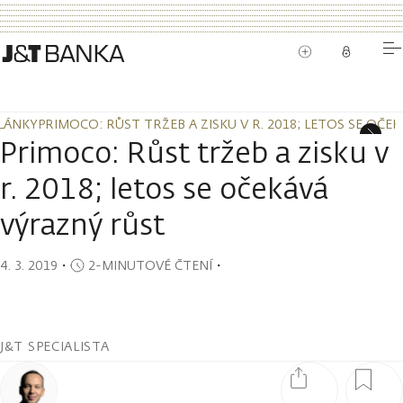
LÁNKY
PRIMOCO: RŮST TRŽEB A ZISKU V R. 2018; LETOS SE OČ
LÁNKY
PRIMOCO: RŮST TRŽEB A ZISKU V R. 2018; LETOS SE OČ
Primoco: Růst tržeb a zisku v
r. 2018; letos se očekává
výrazný růst
4. 3. 2019
・
2-MINUTOVÉ ČTENÍ
・
J&T SPECIALISTA