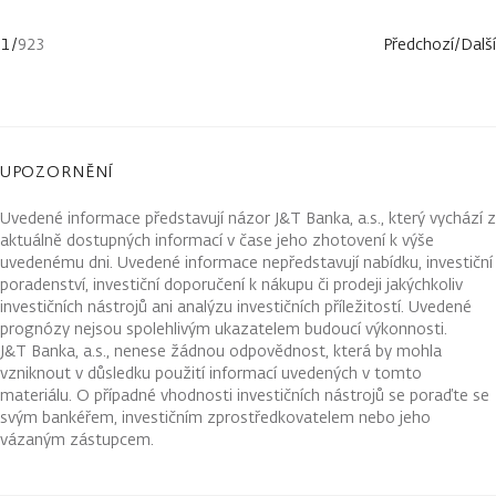
1
/
923
Předchozí
/
Další
UPOZORNĚNÍ
Uvedené informace představují názor J&T Banka, a.s., který vychází z
aktuálně dostupných informací v čase jeho zhotovení k výše
uvedenému dni. Uvedené informace nepředstavují nabídku, investiční
poradenství, investiční doporučení k nákupu či prodeji jakýchkoliv
investičních nástrojů ani analýzu investičních příležitostí. Uvedené
prognózy nejsou spolehlivým ukazatelem budoucí výkonnosti.
J&T Banka, a.s., nenese žádnou odpovědnost, která by mohla
vzniknout v důsledku použití informací uvedených v tomto
materiálu. O případné vhodnosti investičních nástrojů se poraďte se
svým bankéřem, investičním zprostředkovatelem nebo jeho
vázaným zástupcem.