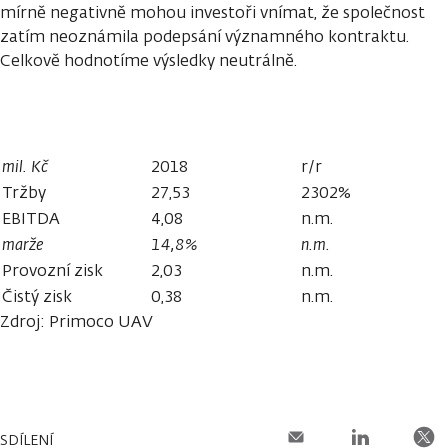
mírně negativně mohou investoři vnímat, že společnost
zatím neoznámila podepsání významného kontraktu.
Celkově hodnotíme výsledky neutrálně.
mil. Kč
2018
r/r
Tržby
27,53
2302%
EBITDA
4,08
n.m.
marže
14,8%
n.m.
Provozní zisk
2,03
n.m.
Čistý zisk
0,38
n.m.
Zdroj: Primoco UAV
SDÍLENÍ