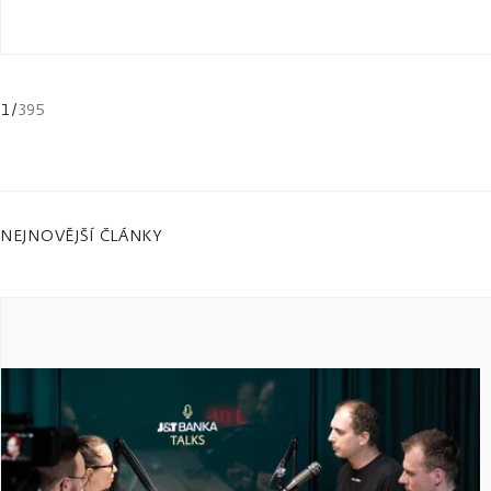
1
/
395
NEJNOVĚJŠÍ ČLÁNKY