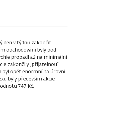
ý den v týdnu zakončit
čním obchodování byly pod
chle propadl až na minimální
cie zakončily „přijatelnou“
m byl opět enormní na úrovni
xu byly především akcie
hodnotu 747 Kč.