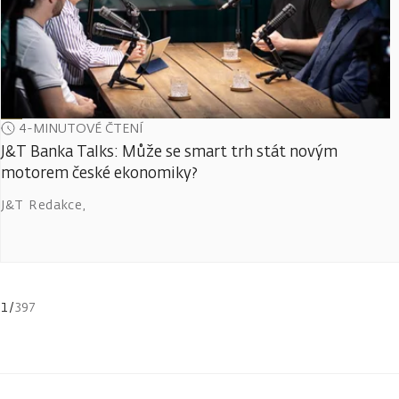
4-MINUTOVÉ ČTENÍ
J&T Banka Talks: Může se smart trh stát novým
motorem české ekonomiky?
J&T Redakce
,
1
/
397