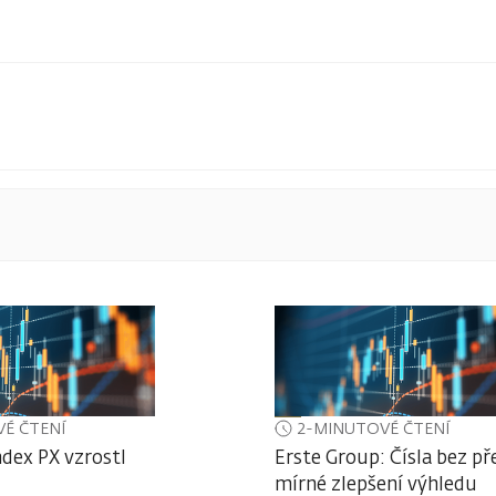
É ČTENÍ
2-MINUTOVÉ ČTENÍ
ndex PX vzrostl
Erste Group: Čísla bez př
mírné zlepšení výhledu