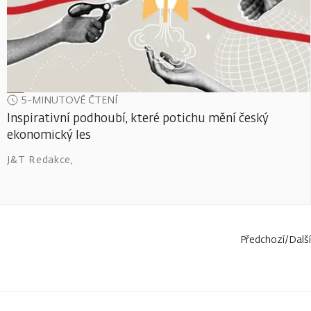
5-MINUTOVÉ ČTENÍ
Inspirativní podhoubí, které potichu mění český
ekonomický les
J&T Redakce
,
Předchozí
/
Další