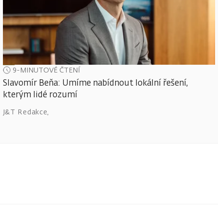
9-MINUTOVÉ ČTENÍ
Slavomír Beňa: Umíme nabídnout lokální řešení,
kterým lidé rozumí
J&T Redakce
,