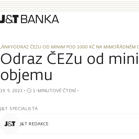
LÁNKY
ODRAZ ČEZU OD MINIM POD 1000 KČ NA MIMOŘÁDNÉM 
LÁNKY
ODRAZ ČEZU OD MINIM POD 1000 KČ NA MIMOŘÁDNÉM 
Odraz ČEZu od min
objemu
19. 5. 2023
・
1-MINUTOVÉ ČTENÍ
・
J&T SPECIALISTA
J&T REDAKCE