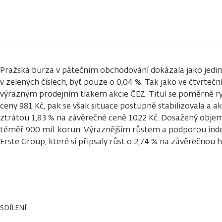
Pražská burza v pátečním obchodování dokázala jako jedin
v zelených číslech, byť pouze o 0,04 %. Tak jako ve čtvrte
výrazným prodejním tlakem akcie ČEZ. Titul se poměrně ry
ceny 981 Kč, pak se však situace postupně stabilizovala a ak
ztrátou 1,83 % na závěrečné ceně 1022 Kč. Dosažený obje
téměř 900 mil. korun. Výraznějším růstem a podporou inde
Erste Group, které si připsaly růst o 2,74 % na závěrečnou 
SDÍLENÍ