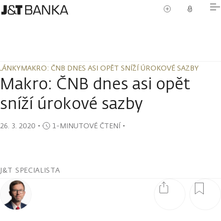
LÁNKY
MAKRO: ČNB DNES ASI OPĚT SNÍŽÍ ÚROKOVÉ SAZBY
LÁNKY
MAKRO: ČNB DNES ASI OPĚT SNÍŽÍ ÚROKOVÉ SAZBY
Makro: ČNB dnes asi opět
sníží úrokové sazby
26. 3. 2020
・
1-MINUTOVÉ ČTENÍ
・
J&T SPECIALISTA