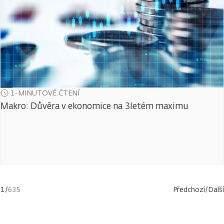
1-MINUTOVÉ ČTENÍ
Makro: Důvěra v ekonomice na 3letém maximu
1
/
635
Předchozí
/
Další