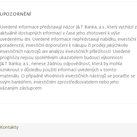
UPOZORNĚNÍ
Uvedené informace představují názor J&T Banka, a.s., který vychází z
aktuálně dostupných informací v čase jeho zhotovení k výše
uvedenému dni. Uvedené informace nepředstavují nabídku, investiční
poradenství, investiční doporučení k nákupu či prodeji jakýchkoliv
investičních nástrojů ani analýzu investičních příležitostí. Uvedené
prognózy nejsou spolehlivým ukazatelem budoucí výkonnosti.
J&T Banka, a.s., nenese žádnou odpovědnost, která by mohla
vzniknout v důsledku použití informací uvedených v tomto
materiálu. O případné vhodnosti investičních nástrojů se poraďte se
svým bankéřem, investičním zprostředkovatelem nebo jeho
vázaným zástupcem.
Kontakty