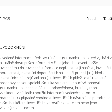
1
/
935
Předchozí
/
Další
UPOZORNĚNÍ
Uvedené informace představují názor J&T Banka, a.s., který vychází z
aktuálně dostupných informací v čase jeho zhotovení k výše
uvedenému dni. Uvedené informace nepředstavují nabídku, investiční
poradenství, investiční doporučení k nákupu či prodeji jakýchkoliv
investičních nástrojů ani analýzu investičních příležitostí. Uvedené
prognózy nejsou spolehlivým ukazatelem budoucí výkonnosti.
J&T Banka, a.s., nenese žádnou odpovědnost, která by mohla
vzniknout v důsledku použití informací uvedených v tomto
materiálu. O případné vhodnosti investičních nástrojů se poraďte se
svým bankéřem, investičním zprostředkovatelem nebo jeho
vázaným zástupcem.