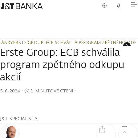
LÁNKY
ERSTE GROUP: ECB SCHVÁLILA PROGRAM ZPĚTNÉHO ODKU
LÁNKY
ERSTE GROUP: ECB SCHVÁLILA PROGRAM ZPĚTNÉHO ODKU
Erste Group: ECB schválila
program zpětného odkupu
akcií
5. 6. 2024
・
1-MINUTOVÉ ČTENÍ
・
J&T SPECIALISTA