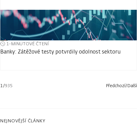
1-MINUTOVÉ ČTENÍ
Banky: Zátěžové testy potvrdily odolnost sektoru
1
/
935
Předchozí
/
Další
NEJNOVĚJŠÍ ČLÁNKY