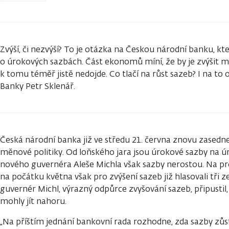
Zvýší, či nezvýší? To je otázka na Českou národní banku, kt
o úrokových sazbách. Část ekonomů míní, že by je zvýšit měla
k tomu téměř jistě nedojde. Co tlačí na růst sazeb? I na t
Banky Petr Sklenář.
Česká národní banka již ve středu 21. června znovu zasedne
měnové politiky. Od loňského jara jsou úrokové sazby na ú
nového guvernéra Aleše Michla však sazby nerostou. Na 
na počátku května však pro zvýšení sazeb již hlasovali tři z
guvernér Michl, výrazný odpůrce zvyšování sazeb, připustil,
mohly jít nahoru.
„Na příštím jednání bankovní rada rozhodne, zda sazby zůsta