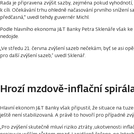
Rada je připravena zvýšit sazby, zejména pokud vyhodnotí, ž
k cíli. Očekávání trhu ohledně načasování prvního snížení
předčasná," uvedl tehdy guvernér Michl.
Podle hlavního ekonoma J&T Banky Petra Sklenáře však ke 
nedojde.
„Ve středu 21. června zvýšení sazeb nečekám, byť se asi opě
pro další zvýšení sazeb,“ uvedl Sklenář.
Hrozí mzdově-inflační spirál
Hlavní ekonom J&T Banky však připustil, že situace na tu
ještě není stabilizovaná. A právě to hovoří pro případné zvý
„Pro zvýšení skutečně mluví riziko ztráty ‚ukotvenosti infla
projevuje vyšším růstem mezd. Lapidárně řečeno, po letech z