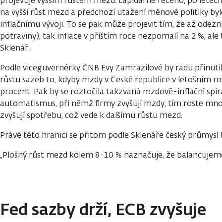
na vyšší růst mezd a předchozí utažení měnové politiky b
inflačnímu vývoji. To se pak může projevit tím, že až odezn
potraviny), tak inflace v příštím roce nezpomalí na 2 %, ale
Sklenář.
Podle viceguvernérky ČNB Evy Zamrazilové by radu přinuti
růstu sazeb to, kdyby mzdy v České republice v letošním roc
procent. Pak by se roztočila takzvaná mzdově-inflační spi
automatismus, při němž firmy zvyšují mzdy, tím roste množ
zvyšují spotřebu, což vede k dalšímu růstu mezd.
Právě této hranici se přitom podle Sklenáře český průmysl b
„Plošný růst mezd kolem 8-10 % naznačuje, že balancujeme
Fed sazby drží, ECB zvyšuje