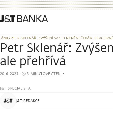
LÁNKY
PETR SKLENÁŘ: ZVÝŠENÍ SAZEB NYNÍ NEČEKÁM. PRACOVNÍ
LÁNKY
PETR SKLENÁŘ: ZVÝŠENÍ SAZEB NYNÍ NEČEKÁM. PRACOVNÍ
Petr Sklenář: Zvýše
ale přehřívá
20. 6. 2023
・
3-MINUTOVÉ ČTENÍ
・
J&T SPECIALISTA
J&T REDAKCE