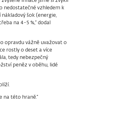
ylo nedostatečné vzhledem k
í nákladový šok (energie,
 třeba na 4-5 %,“ dodal
lo opravdu vážně uvažovat o
e rostly o deset a více
rála, tedy nebezpečný
ství peněz v oběhu, lidé
líží.
 na této hraně.“