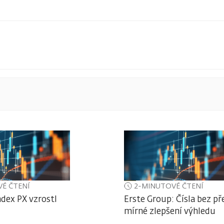
É ČTENÍ
2-MINUTOVÉ ČTENÍ
ndex PX vzrostl
Erste Group: Čísla bez př
mírné zlepšení výhledu