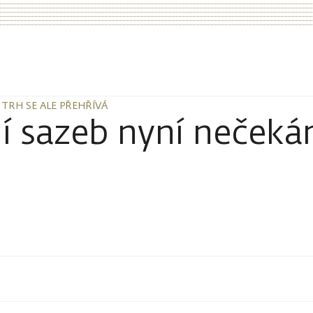
 TRH SE ALE PŘEHŘÍVÁ
 TRH SE ALE PŘEHŘÍVÁ
ní sazeb nyní nečeká