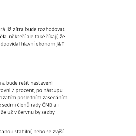
erá již zítra bude rozhodovat
, někteří ale také říkají, že
o odpovídal hlavní ekonom J&T
 a bude řešit nastavení
rovni 7 procent, po nástupu
prozatím posledním zasedáním
e sedmi členů rady ČNB a i
 že už v červnu by sazby
nou stabilní, nebo se zvýší.