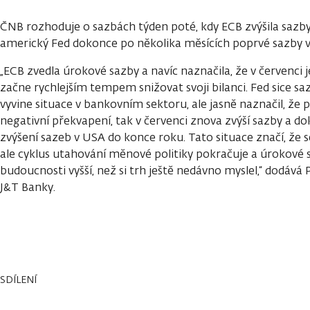
ČNB rozhoduje o sazbách týden poté, kdy ECB zvýšila sazby
americký Fed dokonce po několika měsících poprvé sazby v
„ECB zvedla úrokové sazby a navíc naznačila, že v červenci 
začne rychlejším tempem snižovat svoji bilanci. Fed sice saz
vyvine situace v bankovním sektoru, ale jasně naznačil, že
negativní překvapení, tak v červenci znova zvýší sazby a d
zvýšení sazeb v USA do konce roku. Tato situace značí, že se 
ale cyklus utahování měnové politiky pokračuje a úrokové 
budoucnosti vyšší, než si trh ještě nedávno myslel,“ dodává
J&T Banky.
SDÍLENÍ