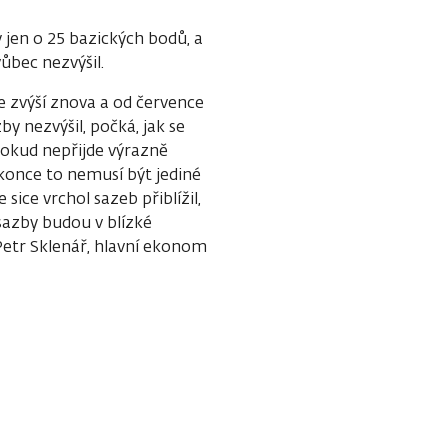
 jen o 25 bazických bodů, a
ůbec nezvýšil.
je zvýší znova a od července
by nezvýšil, počká, jak se
 pokud nepřijde výrazně
okonce to nemusí být jediné
sice vrchol sazeb přiblížil,
sazby budou v blízké
 Petr Sklenář, hlavní ekonom