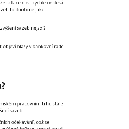
e inflace dost rychle neklesá
 sazeb hodnotíme jako
zvýšení sazeb nejspíš
t objeví hlasy v bankovní radě
a?
zemském pracovním trhu stále
šení sazeb.
čních očekávání‘, což se
výšené inflace jsme si zvykli