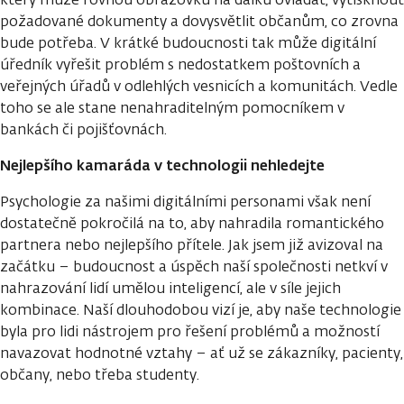
požadované dokumenty a dovysvětlit občanům, co zrovna
bude potřeba. V krátké budoucnosti tak může digitální
úředník vyřešit problém s nedostatkem poštovních a
veřejných úřadů v odlehlých vesnicích a komunitách. Vedle
toho se ale stane nenahraditelným pomocníkem v
bankách či pojišťovnách.
Nejlepšího kamaráda v technologii nehledejte
Psychologie za našimi digitálními personami však není
dostatečně pokročilá na to, aby nahradila romantického
partnera nebo nejlepšího přítele. Jak jsem již avizoval na
začátku – budoucnost a úspěch naší společnosti netkví v
nahrazování lidí umělou inteligencí, ale v síle jejich
kombinace. Naší dlouhodobou vizí je, aby naše technologie
byla pro lidi nástrojem pro řešení problémů a možností
navazovat hodnotné vztahy – ať už se zákazníky, pacienty,
občany, nebo třeba studenty.