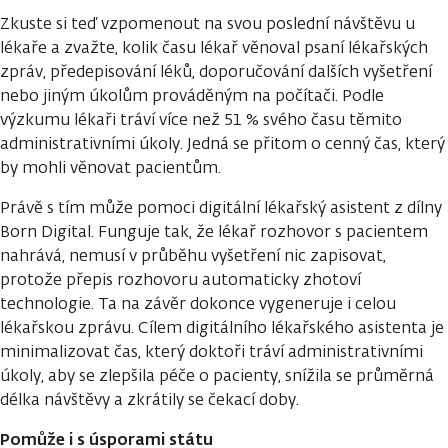
Zkuste si teď vzpomenout na svou poslední návštěvu u
lékaře a zvažte, kolik času lékař věnoval psaní lékařských
zpráv, předepisování léků, doporučování dalších vyšetření
nebo jiným úkolům prováděným na počítači. Podle
výzkumu lékaři tráví více než 51 % svého času těmito
administrativními úkoly. Jedná se přitom o cenný čas, který
by mohli věnovat pacientům.
Právě s tím může pomoci digitální lékařský asistent z dílny
Born Digital. Funguje tak, že lékař rozhovor s pacientem
nahrává, nemusí v průběhu vyšetření nic zapisovat,
protože přepis rozhovoru automaticky zhotoví
technologie. Ta na závěr dokonce vygeneruje i celou
lékařskou zprávu. Cílem digitálního lékařského asistenta je
minimalizovat čas, který doktoři tráví administrativními
úkoly, aby se zlepšila péče o pacienty, snížila se průměrná
délka návštěvy a zkrátily se čekací doby.
Pomůže i s úsporami státu