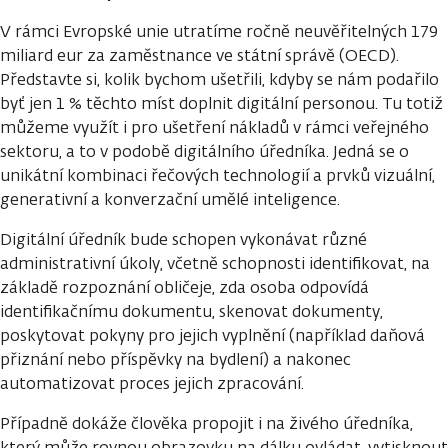
V rámci Evropské unie utratíme ročně neuvěřitelných 179
miliard eur za zaměstnance ve státní správě (OECD).
Představte si, kolik bychom ušetřili, kdyby se nám podařilo
byť jen 1 % těchto míst doplnit digitální personou. Tu totiž
můžeme využít i pro ušetření nákladů v rámci veřejného
sektoru, a to v podobě digitálního úředníka. Jedná se o
unikátní kombinaci řečových technologií a prvků vizuální,
generativní a konverzační umělé inteligence.
Digitální úředník bude schopen vykonávat různé
administrativní úkoly, včetně schopnosti identifikovat, na
základě rozpoznání obličeje, zda osoba odpovídá
identifikačnímu dokumentu, skenovat dokumenty,
poskytovat pokyny pro jejich vyplnění (například daňová
přiznání nebo příspěvky na bydlení) a nakonec
automatizovat proces jejich zpracování.
Případně dokáže člověka propojit i na živého úředníka,
který může rovnou obrazovku na dálku ovládat, vytisknout