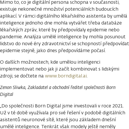
Mimo to, co je digitální persona schopna v současnosti,
existuje nekonečné množství potenciálních budoucích
aplikací. V rámci digitálního lékařského asistenta by umělá
inteligence jednoho dne mohla vytvářet třeba databáze
lékařských zpráv, které by předpovídaly epidemie nebo
pandemie. Analýza umělé inteligence by mohla posunout
lidstvo do nové éry zdravotnictví se schopností předpovídat
epidemie stejně, jako dnes předpovídáme počasí.
O dalších možnostech, kde umělou inteligenci
implementovat nebo jak ji začít kombinovat s lidskými
zdroji, se dočtete na
www.borndigital.ai
.
Zenon Sliwka, Zakladatel a obchodní ředitel společnosti Born
Digital
„Do společnosti Born Digital jsme investovali v roce 2021.
Už v té době využívala pro své řešení v podobě digitálních
asistentů neuronové sítě, které jsou základem dnešní
umělé inteligence. Tenkrát však modely ještě neměly