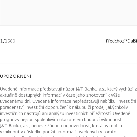
1
/
1580
Předchozí
/
Další
UPOZORNĚNÍ
Uvedené informace představují názor J&T Banka, a.s., který vychází z
aktuálně dostupných informací v čase jeho zhotovení k výše
uvedenému dni. Uvedené informace nepředstavují nabídku, investiční
poradenství, investiční doporučení k nákupu či prodeji jakýchkoliv
investičních nástrojů ani analýzu investičních příležitostí. Uvedené
prognózy nejsou spolehlivým ukazatelem budoucí výkonnosti.
J&T Banka, a.s., nenese žádnou odpovědnost, která by mohla
vzniknout v důsledku použití informací uvedených v tomto