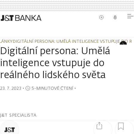
LÁNKY
DIGITÁLNÍ PERSONA: UMĚLÁ INTELIGENCE VSTUPUJE DO 
LÁNKY
DIGITÁLNÍ PERSONA: UMĚLÁ INTELIGENCE VSTUPUJE DO 
Digitální persona: Umělá
inteligence vstupuje do
reálného lidského světa
23. 7. 2023
・
5-MINUTOVÉ ČTENÍ
・
J&T SPECIALISTA