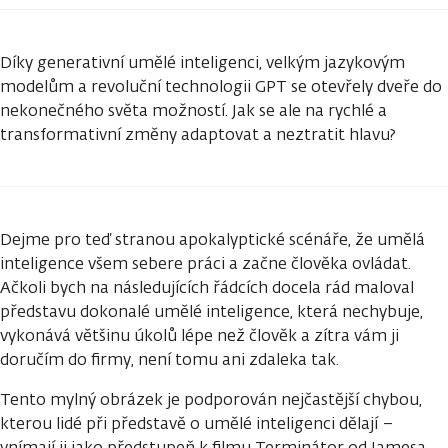
Díky generativní umělé inteligenci, velkým jazykovým
modelům a revoluční technologii GPT se otevřely dveře do
nekonečného světa možností. Jak se ale na rychlé a
transformativní změny adaptovat a neztratit hlavu?
Dejme pro teď stranou apokalyptické scénáře, že umělá
inteligence všem sebere práci a začne člověka ovládat.
Ačkoli bych na následujících řádcích docela rád maloval
představu dokonalé umělé inteligence, která nechybuje,
vykonává většinu úkolů lépe než člověk a zítra vám ji
doručím do firmy, není tomu ani zdaleka tak.
Tento mylný obrázek je podporován nejčastější chybou,
kterou lidé při představě o umělé inteligenci dělají –
vnímají ji jako předstupeň k filmu Terminátor od Jamesa