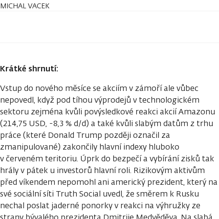
MICHAL VACEK
Krátké shrnutí:
Vstup do nového měsíce se akciím v zámoří ale vůbec
nepovedl, když pod tíhou výprodejů v technologickém
sektoru zejména kvůli povýsledkové reakci akcií Amazonu
(214,75 USD, -8,3 % d/d) a také kvůli slabým datům z trhu
práce (které Donald Trump později označil za
zmanipulované) zakončily hlavní indexy hluboko
v červeném teritoriu. Úprk do bezpečí a vybírání zisků tak
hrály v pátek u investorů hlavní roli. Rizikovým aktivům
před víkendem nepomohl ani americký prezident, který na
své sociální síti Truth Social uvedl, že směrem k Rusku
nechal poslat jaderné ponorky v reakci na výhružky ze
strany bývalého prezidenta Dmitrije Medvěděva. Na slabá