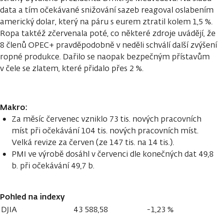
data a tím očekávané snižování sazeb reagoval oslabením
americký dolar, který na páru s eurem ztratil kolem 1,5 %.
Ropa taktéž zčervenala poté, co některé zdroje uvádějí, že
8 členů OPEC+ pravděpodobně v neděli schválí další zvýšení
ropné produkce. Dařilo se naopak bezpečným přístavům
v čele se zlatem, které přidalo přes 2 %.
Makro:
Za měsíc červenec vzniklo 73 tis. nových pracovních
míst při očekávání 104 tis. nových pracovních míst.
Velká revize za červen (ze 147 tis. na 14 tis.).
PMI ve výrobě dosáhl v červenci dle konečných dat 49,8
b. při očekávání 49,7 b.
Pohled na indexy
DJIA
43 588,58
-1,23 %