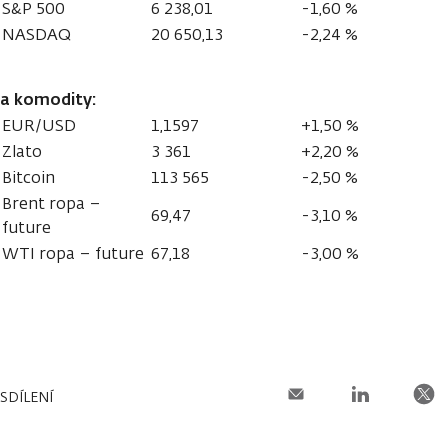
S&P 500
6 238,01
-1,60 %
NASDAQ
20 650,13
-2,24 %
a komodity:
EUR/USD
1,1597
+1,50 %
Zlato
3 361
+2,20 %
Bitcoin
113 565
-2,50 %
Brent ropa –
69,47
-3,10 %
future
WTI ropa – future
67,18
-3,00 %
SDÍLENÍ