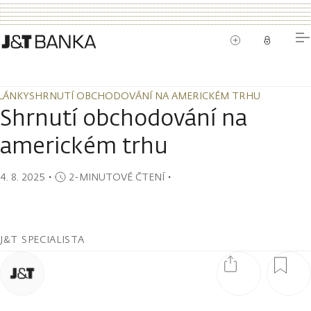
LÁNKY
SHRNUTÍ OBCHODOVÁNÍ NA AMERICKÉM TRHU
LÁNKY
SHRNUTÍ OBCHODOVÁNÍ NA AMERICKÉM TRHU
Shrnutí obchodování na
americkém trhu
4. 8. 2025
・
2-MINUTOVÉ ČTENÍ
・
J&T SPECIALISTA