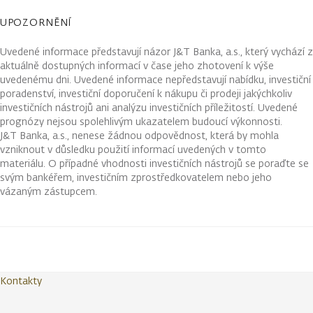
UPOZORNĚNÍ
Uvedené informace představují názor J&T Banka, a.s., který vychází z
aktuálně dostupných informací v čase jeho zhotovení k výše
uvedenému dni. Uvedené informace nepředstavují nabídku, investiční
poradenství, investiční doporučení k nákupu či prodeji jakýchkoliv
investičních nástrojů ani analýzu investičních příležitostí. Uvedené
prognózy nejsou spolehlivým ukazatelem budoucí výkonnosti.
J&T Banka, a.s., nenese žádnou odpovědnost, která by mohla
vzniknout v důsledku použití informací uvedených v tomto
materiálu. O případné vhodnosti investičních nástrojů se poraďte se
svým bankéřem, investičním zprostředkovatelem nebo jeho
vázaným zástupcem.
Kontakty