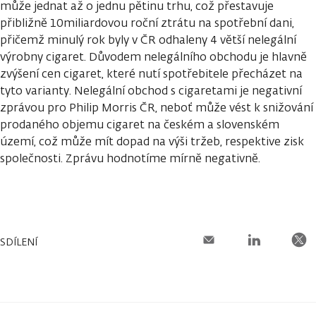
může jednat až o jednu pětinu trhu, což přestavuje
přibližně 10miliardovou roční ztrátu na spotřební dani,
přičemž minulý rok byly v ČR odhaleny 4 větší nelegální
výrobny cigaret. Důvodem nelegálního obchodu je hlavně
zvýšení cen cigaret, které nutí spotřebitele přecházet na
tyto varianty. Nelegální obchod s cigaretami je negativní
zprávou pro Philip Morris ČR, neboť může vést k snižování
prodaného objemu cigaret na českém a slovenském
území, což může mít dopad na výši tržeb, respektive zisk
společnosti. Zprávu hodnotíme mírně negativně.
SDÍLENÍ