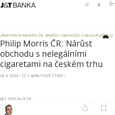
LÁNKY
PHILIP MORRIS ČR: NÁRŮST OBCHODU S NELEGÁLNÍMI CI
LÁNKY
PHILIP MORRIS ČR: NÁRŮST OBCHODU S NELEGÁLNÍMI CI
Philip Morris ČR: Nárůst
obchodu s nelegálními
cigaretami na českém trhu
18. 6. 2024
・
1-MINUTOVÉ ČTENÍ
・
J&T SPECIALISTA