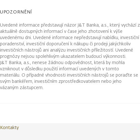
UPOZORNĚNÍ
Uvedené informace představují názor J&T Banka, a.s., který vychází z
aktuálně dostupných informací v čase jeho zhotovení k výše
uvedenému dni. Uvedené informace nepředstavují nabídku, investiční
poradenství, investiční doporučení k nákupu či prodeji jakýchkoliv
investičních nástrojů ani analýzu investičních příležitostí. Uvedené
prognózy nejsou spolehlivým ukazatelem budoucí výkonnosti.
J&T Banka, a.s., nenese žádnou odpovědnost, která by mohla
vzniknout v důsledku použití informací uvedených v tomto
materiálu. O případné vhodnosti investičních nástrojů se poraďte se
svým bankéřem, investičním zprostředkovatelem nebo jeho
vázaným zástupcem.
Kontakty