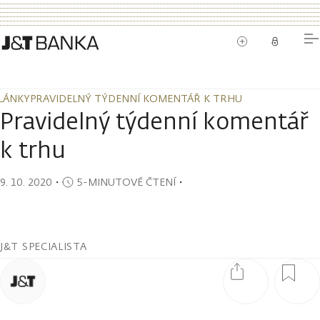
LÁNKY
PRAVIDELNÝ TÝDENNÍ KOMENTÁŘ K TRHU
LÁNKY
PRAVIDELNÝ TÝDENNÍ KOMENTÁŘ K TRHU
Pravidelný týdenní komentář
k trhu
9. 10. 2020
・
5-MINUTOVÉ ČTENÍ
・
J&T SPECIALISTA