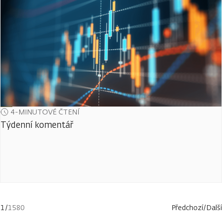
4-MINUTOVÉ ČTENÍ
Týdenní komentář
1
/
1580
Předchozí
/
Další