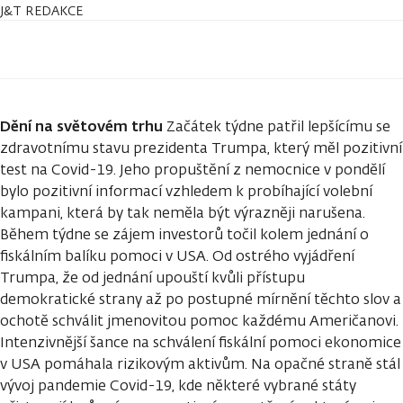
J&T REDAKCE
Dění na světovém trhu
Začátek týdne patřil lepšícímu se
zdravotnímu stavu prezidenta Trumpa, který měl pozitivní
test na Covid-19. Jeho propuštění z nemocnice v pondělí
bylo pozitivní informací vzhledem k probíhající volební
kampani, která by tak neměla být výrazněji narušena.
Během týdne se zájem investorů točil kolem jednání o
fiskálním balíku pomoci v USA. Od ostrého vyjádření
Trumpa, že od jednání upouští kvůli přístupu
demokratické strany až po postupné mírnění těchto slov a
ochotě schválit jmenovitou pomoc každému Američanovi.
Intenzivnější šance na schválení fiskální pomoci ekonomice
v USA pomáhala rizikovým aktivům. Na opačné straně stál
vývoj pandemie Covid-19, kde některé vybrané státy