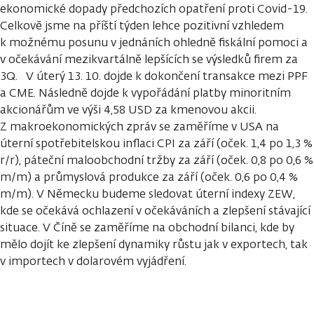
ekonomické dopady předchozích opatření proti Covid-19.
Celkově jsme na příští týden lehce pozitivní vzhledem
k možnému posunu v jednáních ohledně fiskální pomoci a
v očekávání mezikvartálně lepšících se výsledků firem za
3Q. V úterý 13. 10. dojde k dokončení transakce mezi PPF
a CME. Následně dojde k vypořádání platby minoritním
akcionářům ve výši 4,58 USD za kmenovou akcii.
Z makroekonomických zpráv se zaměříme v USA na
úterní spotřebitelskou inflaci CPI za září (oček. 1,4 po 1,3 %
r/r), páteční maloobchodní tržby za září (oček. 0,8 po 0,6 %
m/m) a průmyslová produkce za září (oček. 0,6 po 0,4 %
m/m). V Německu budeme sledovat úterní indexy ZEW,
kde se očekává ochlazení v očekáváních a zlepšení stávající
situace. V Číně se zaměříme na obchodní bilanci, kde by
mělo dojít ke zlepšení dynamiky růstu jak v exportech, tak
v importech v dolarovém vyjádření.