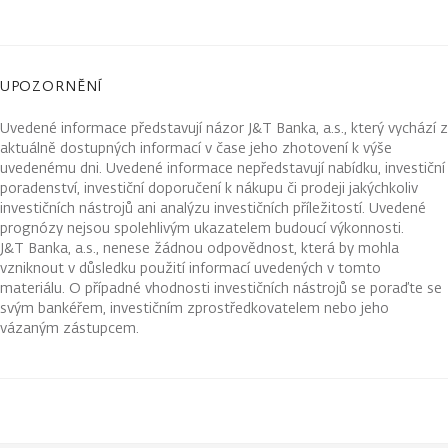
UPOZORNĚNÍ
Uvedené informace představují názor J&T Banka, a.s., který vychází z
aktuálně dostupných informací v čase jeho zhotovení k výše
uvedenému dni. Uvedené informace nepředstavují nabídku, investiční
poradenství, investiční doporučení k nákupu či prodeji jakýchkoliv
investičních nástrojů ani analýzu investičních příležitostí. Uvedené
prognózy nejsou spolehlivým ukazatelem budoucí výkonnosti.
J&T Banka, a.s., nenese žádnou odpovědnost, která by mohla
vzniknout v důsledku použití informací uvedených v tomto
materiálu. O případné vhodnosti investičních nástrojů se poraďte se
svým bankéřem, investičním zprostředkovatelem nebo jeho
vázaným zástupcem.