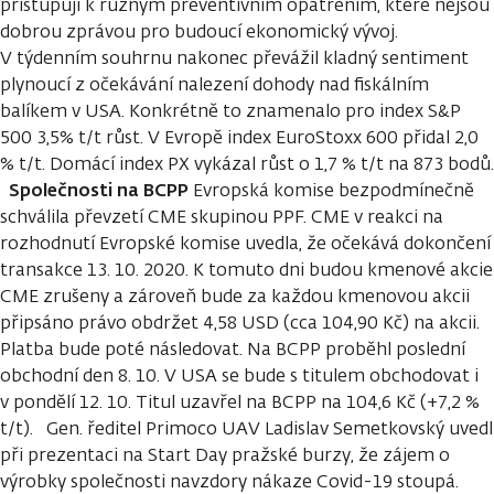
přistupují k různým preventivním opatřením, které nejsou
dobrou zprávou pro budoucí ekonomický vývoj.
V týdenním souhrnu nakonec převážil kladný sentiment
plynoucí z očekávání nalezení dohody nad fiskálním
balíkem v USA. Konkrétně to znamenalo pro index S&P
500 3,5% t/t růst. V Evropě index EuroStoxx 600 přidal 2,0
% t/t. Domácí index PX vykázal růst o 1,7 % t/t na 873 bodů.
Společnosti na BCPP
Evropská komise bezpodmínečně
schválila převzetí CME skupinou PPF. CME v reakci na
rozhodnutí Evropské komise uvedla, že očekává dokončení
transakce 13. 10. 2020. K tomuto dni budou kmenové akcie
CME zrušeny a zároveň bude za každou kmenovou akcii
připsáno právo obdržet 4,58 USD (cca 104,90 Kč) na akcii.
Platba bude poté následovat. Na BCPP proběhl poslední
obchodní den 8. 10. V USA se bude s titulem obchodovat i
v pondělí 12. 10. Titul uzavřel na BCPP na 104,6 Kč (+7,2 %
t/t). Gen. ředitel Primoco UAV Ladislav Semetkovský uvedl
při prezentaci na Start Day pražské burzy, že zájem o
výrobky společnosti navzdory nákaze Covid-19 stoupá.