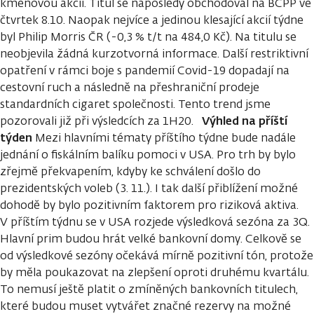
kmenovou akcii. Titul se naposledy obchodoval na BCPP ve
čtvrtek 8.10. Naopak nejvíce a jedinou klesající akcií týdne
byl Philip Morris ČR (-0,3 % t/t na 484,0 Kč). Na titulu se
neobjevila žádná kurzotvorná informace. Další restriktivní
opatření v rámci boje s pandemií Covid-19 dopadají na
cestovní ruch a následně na přeshraniční prodeje
standardních cigaret společnosti. Tento trend jsme
Výhled na příští
pozorovali již při výsledcích za 1H20.
týden
Mezi hlavními tématy příštího týdne bude nadále
jednání o fiskálním balíku pomoci v USA. Pro trh by bylo
zřejmě překvapením, kdyby ke schválení došlo do
prezidentských voleb (3. 11.). I tak další přiblížení možné
dohodě by bylo pozitivním faktorem pro riziková aktiva.
V příštím týdnu se v USA rozjede výsledková sezóna za 3Q.
Hlavní prim budou hrát velké bankovní domy. Celkově se
od výsledkové sezóny očekává mírně pozitivní tón, protože
by měla poukazovat na zlepšení oproti druhému kvartálu.
To nemusí ještě platit o zmíněných bankovních titulech,
které budou muset vytvářet značné rezervy na možné