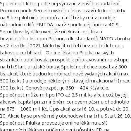
Společnost letos podle něj výrazně zlepší hospodaření.
Primoco podle Semetkovského letos uzavřelo kontrakty
na 8 bezpilotních letounů a další tržby má z prodeje
náhradních dílů. EBITDA marže podle něj činí cca 40 %.
Semetkovský dále uvedl, že očekává certifikaci
bezpilotního letounu Primoca dle standardů NATO zhruba
ve 2. čtvrtletí 2021. Mělo by jít o třetí bezpilotní letoun s
takovou certifikací. Online lékárna Pilulka na svých
stránkách publikovala prospekt k připravovanému vstupu
na trh Start pražské burzy. Společnost chce upsat až 800
tis. akcií, které budou kombinací nově vydaných akcií (max.
500 tis. ks.) a prodeje některými stávajícími akcionáři (max.
300 tis. ks). Cenové rozpětí je 350 – 424 Kč/akcie.
Společnost může mít po IPO až 2,5 mil. ks akcií, což by její
akciový kapitál při zmíněném cenovém pásmu ohodnotilo
na 875 – 1060 mil. Kč. Úpis akcií začal 6. 10. a potrvá do 20.
10. Akcie by se prvně měly obchodovat na trhu Start 26. 10.
Společnost Pilulka provozuje online lékárnu a síť
kamenných lékáren, přičemž nyní působí v ČR, na