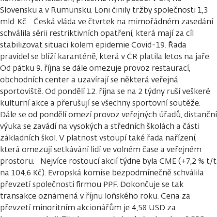
Slovensku a v Rumunsku. Loni činily tržby společnosti 1,3
mld. Kč. Česká vláda ve čtvrtek na mimořádném zasedání
schválila sérii restriktivních opatření, která mají za cíl
stabilizovat situaci kolem epidemie Covid-19. Řada
pravidel se blíží karanténě, která v ČR platila letos na jaře.
Od pátku 9. října se dále omezuje provoz restaurací,
obchodních center a uzavírají se některá veřejná
sportoviště. Od pondělí 12. října se na 2 týdny ruší veškeré
kulturní akce a přerušují se všechny sportovní soutěže.
Dále se od pondělí omezí provoz veřejných úřadů, distanční
výuka se zavádí na vysokých a středních školách a části
základních škol. V platnost vstoupí také řada nařízení,
která omezují setkávání lidí ve volném čase a veřejném
prostoru. Nejvíce rostoucí akcií týdne byla CME (+7,2 % t/t
na 104,6 Kč). Evropská komise bezpodmínečně schválila
převzetí společnosti firmou PPF. Dokončuje se tak
transakce oznámená v říjnu loňského roku. Cena za
převzetí minoritním akcionářům je 4,58 USD za