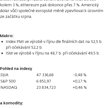
kolem 3 %, ethereum pak dokonce přes 7 %. Americký
dolar vůči společné evropské měně zpevňoval k úrovním
ze začátku srpna.
Makro:
Index PMI ve výrobě v říjnu dle finálních dat na 52,5 b.
při očekávání 52,2 b.
ISM ve výrobě v říjnu na 48,7 b. při očekávání 49,5 b.
Pohled na indexy
DJIA
47 336,68
-0,48 %
S&P 500
6 851,97
+0,17 %
NASDAQ
23 834,723
+0,46 %
a komodity: