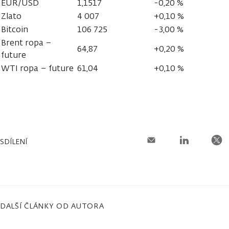
EUR/USD
1,1517
-0,20 %
Zlato
4 007
+0,10 %
Bitcoin
106 725
-3,00 %
Brent ropa –
64,87
+0,20 %
future
WTI ropa – future
61,04
+0,10 %
SDÍLENÍ
DALŠÍ ČLÁNKY OD AUTORA