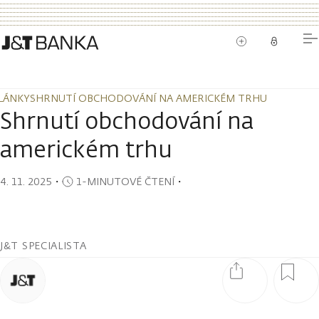
LÁNKY
SHRNUTÍ OBCHODOVÁNÍ NA AMERICKÉM TRHU
LÁNKY
SHRNUTÍ OBCHODOVÁNÍ NA AMERICKÉM TRHU
Shrnutí obchodování na
americkém trhu
4. 11. 2025
・
1-MINUTOVÉ ČTENÍ
・
J&T SPECIALISTA