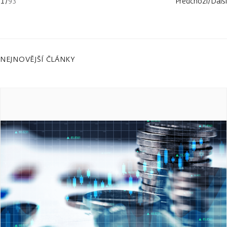
1
/
93
Předchozí
/
Další
NEJNOVĚJŠÍ ČLÁNKY