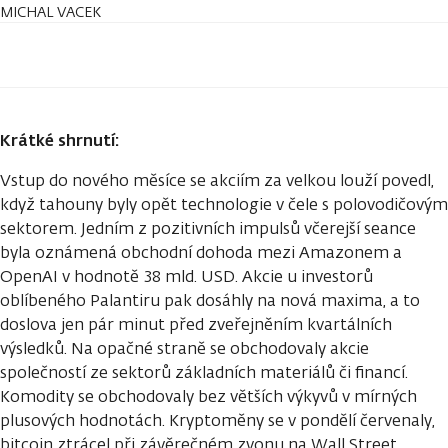
MICHAL VACEK
Krátké shrnutí:
Vstup do nového měsíce se akciím za velkou louží povedl,
když tahouny byly opět technologie v čele s polovodičovým
sektorem. Jedním z pozitivních impulsů včerejší seance
byla oznámená obchodní dohoda mezi Amazonem a
OpenAI v hodnotě 38 mld. USD. Akcie u investorů
oblíbeného Palantiru pak dosáhly na nová maxima, a to
doslova jen pár minut před zveřejněním kvartálních
výsledků. Na opačné straně se obchodovaly akcie
společností ze sektorů základních materiálů či financí.
Komodity se obchodovaly bez větších výkyvů v mírných
plusových hodnotách. Kryptoměny se v pondělí červenaly,
bitcoin ztrácel při závěrečném zvonu na Wall Street