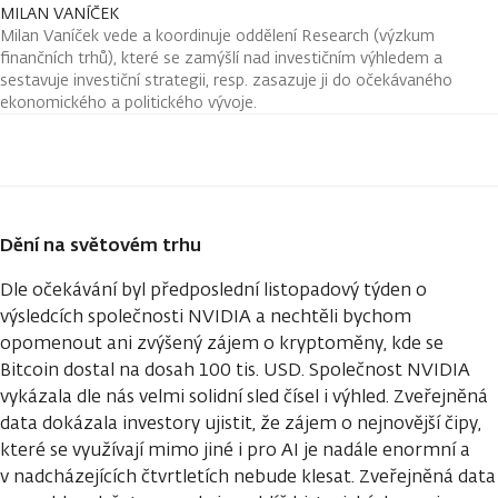
MILAN VANÍČEK
Milan Vaníček vede a koordinuje oddělení Research (výzkum
finančních trhů), které se zamýšlí nad investičním výhledem a
sestavuje investiční strategii, resp. zasazuje ji do očekávaného
ekonomického a politického vývoje.
Dění na světovém trhu
Dle očekávání byl předposlední listopadový týden o
výsledcích společnosti NVIDIA a nechtěli bychom
opomenout ani zvýšený zájem o kryptoměny, kde se
Bitcoin dostal na dosah 100 tis. USD. Společnost NVIDIA
vykázala dle nás velmi solidní sled čísel i výhled. Zveřejněná
data dokázala investory ujistit, že zájem o nejnovější čipy,
které se využívají mimo jiné i pro AI je nadále enormní a
v nadcházejících čtvrtletích nebude klesat. Zveřejněná data