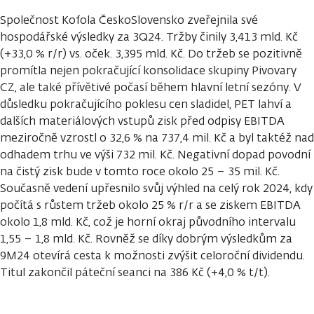
Společnost Kofola ČeskoSlovensko zveřejnila své
hospodářské výsledky za 3Q24. Tržby činily 3,413 mld. Kč
(+33,0 % r/r) vs. oček. 3,395 mld. Kč. Do tržeb se pozitivně
promítla nejen pokračující konsolidace skupiny Pivovary
CZ, ale také přívětivé počasí během hlavní letní sezóny. V
důsledku pokračujícího poklesu cen sladidel, PET lahví a
dalších materiálových vstupů zisk před odpisy EBITDA
meziročně vzrostl o 32,6 % na 737,4 mil. Kč a byl taktéž nad
odhadem trhu ve výši 732 mil. Kč. Negativní dopad povodní
na čistý zisk bude v tomto roce okolo 25 – 35 mil. Kč.
Současně vedení upřesnilo svůj výhled na celý rok 2024, kdy
počítá s růstem tržeb okolo 25 % r/r a se ziskem EBITDA
okolo 1,8 mld. Kč, což je horní okraj původního intervalu
1,55 – 1,8 mld. Kč. Rovněž se díky dobrým výsledkům za
9M24 otevírá cesta k možnosti zvýšit celoroční dividendu.
Titul zakončil páteční seanci na 386 Kč (+4,0 % t/t).