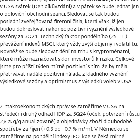
v USA svátek (Den díkůvzdání) a v pátek se bude jednat jen
o poloviční obchodní seanci. Sledovat se tak budou
poslední zveřejňovaná firemní čísla, která však již jen
budou dokreslovat nakonec pozitivní vyznění výsledkové
sezóny za 3Q24. Technický faktor pondělního (25. 11.)
převážení indexů MSCI, který vždy zvýší objemy i volatilitu.
Rovněž se bude sledovat dění na trhu s kryptoměnami,
které může naznačovat sklon investorů k riziku. Celkově
jsme pro příští týden mírně pozitivní s tím, že by měla
přetrvávat nadále pozitivní nálada z kladného vyznění
výsledkové sezóny a optimismus z výsledků voleb v USA.
Z makroekonomických zpráv se zaměříme v USA na
středeční druhý odhad HDP za 3Q24 (oček. potvrzení růstu
2,8 % q/q anualizovaně) a objednávky zboží dlouhodobé
spotřeby za říjen (+0,3 po -0,7 % m/m). V Německu se
zaměříme na pondělní indexy IFO, kde se čeká mírné