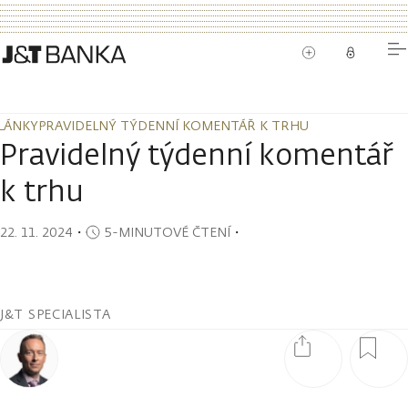
LÁNKY
PRAVIDELNÝ TÝDENNÍ KOMENTÁŘ K TRHU
LÁNKY
PRAVIDELNÝ TÝDENNÍ KOMENTÁŘ K TRHU
Pravidelný týdenní komentář
k trhu
22. 11. 2024
・
5-MINUTOVÉ ČTENÍ
・
J&T SPECIALISTA