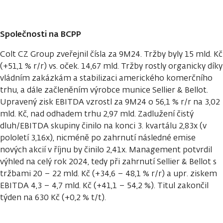
Společnosti na BCPP
Colt CZ Group zveřejnil čísla za 9M24. Tržby byly 15 mld. Kč
(+51,1 % r/r) vs. oček. 14,67 mld. Tržby rostly organicky díky
vládním zakázkám a stabilizaci amerického komerčního
trhu, a dále začleněním výrobce munice Sellier & Bellot.
Upravený zisk EBITDA vzrostl za 9M24 o 56,1 % r/r na 3,02
mld. Kč, nad odhadem trhu 2,97 mld. Zadlužení čistý
dluh/EBITDA skupiny činilo na konci 3. kvartálu 2,83x (v
pololetí 3,16x), nicméně po zahrnutí následné emise
nových akcií v říjnu by činilo 2,41x. Management potvrdil
výhled na celý rok 2024, tedy při zahrnutí Sellier & Bellot s
tržbami 20 – 22 mld. Kč (+34,6 – 48,1 % r/r) a upr. ziskem
EBITDA 4,3 – 4,7 mld. Kč (+41,1 – 54,2 %). Titul zakončil
týden na 630 Kč (+0,2 % t/t).