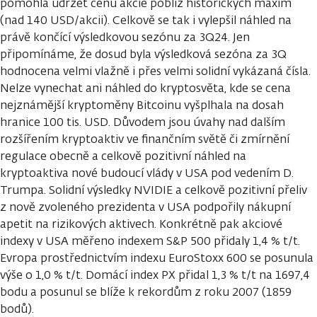
pomohla udržet cenu akcie poblíž historických maxim
(nad 140 USD/akcii). Celkově se tak i vylepšil náhled na
právě končící výsledkovou sezónu za 3Q24. Jen
připomínáme, že dosud byla výsledková sezóna za 3Q
hodnocena velmi vlažně i přes velmi solidní vykázaná čísla.
Nelze vynechat ani náhled do kryptosvěta, kde se cena
nejznámější kryptoměny Bitcoinu vyšplhala na dosah
hranice 100 tis. USD. Důvodem jsou úvahy nad dalším
rozšířením kryptoaktiv ve finančním světě či zmírnění
regulace obecně a celkově pozitivní náhled na
kryptoaktiva nové budoucí vlády v USA pod vedením D.
Trumpa. Solidní výsledky NVIDIE a celkově pozitivní přeliv
z nově zvoleného prezidenta v USA podpořily nákupní
apetit na rizikových aktivech. Konkrétně pak akciové
indexy v USA měřeno indexem S&P 500 přidaly 1,4 % t/t.
Evropa prostřednictvím indexu EuroStoxx 600 se posunula
výše o 1,0 % t/t. Domácí index PX přidal 1,3 % t/t na 1697,4
bodu a posunul se blíže k rekordům z roku 2007 (1859
bodů).