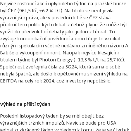
Nejvíce rostoucí akcií uplynulého týdne na pražské burze
byl ČEZ (961,5 Kč, +6,2 % t/t). Na titulu se neobjevila
výraznější zpráva, ale v poslední době se ČEZ stává
předmětem politických debat z čehož plyne, že může být
využit do předvolební debaty jako jedno z témat. To
zvyšuje komunikační povědomí a umožňuje to vznikat
různým spekulacím včetně nedávno zmíněného názoru A.
Babiše o vykoupení minorit. Naopak nejvíce klesajícím
titulem týdne byl Photon Energy (-13,3 % t/t na 25,7 Kč).
Společnost zveřejnila čísla za 3Q24, která sama o sobě
nebyla špatná, ale došlo k opětovnému snížení výhledu na
EBITDA na celý rok 2024, což investory nepotěšilo.
Výhled na příští týden
Poslední listopadový týden by se měl obejít bez
výraznějších tržních impulzů. Navíc se bude pro USA
jednat o zkrácený týden vzhledem k tomu, že je ve čtvrtek