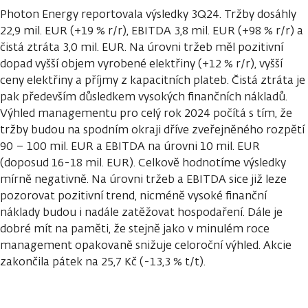
Photon Energy reportovala výsledky 3Q24. Tržby dosáhly
22,9 mil. EUR (+19 % r/r), EBITDA 3,8 mil. EUR (+98 % r/r) a
čistá ztráta 3,0 mil. EUR. Na úrovni tržeb měl pozitivní
dopad vyšší objem vyrobené elektřiny (+12 % r/r), vyšší
ceny elektřiny a příjmy z kapacitních plateb. Čistá ztráta je
pak především důsledkem vysokých finančních nákladů.
Výhled managementu pro celý rok 2024 počítá s tím, že
tržby budou na spodním okraji dříve zveřejněného rozpětí
90 – 100 mil. EUR a EBITDA na úrovni 10 mil. EUR
(doposud 16-18 mil. EUR). Celkově hodnotíme výsledky
mírně negativně. Na úrovni tržeb a EBITDA sice již leze
pozorovat pozitivní trend, nicméně vysoké finanční
náklady budou i nadále zatěžovat hospodaření. Dále je
dobré mít na paměti, že stejně jako v minulém roce
management opakovaně snižuje celoroční výhled. Akcie
zakončila pátek na 25,7 Kč (-13,3 % t/t).