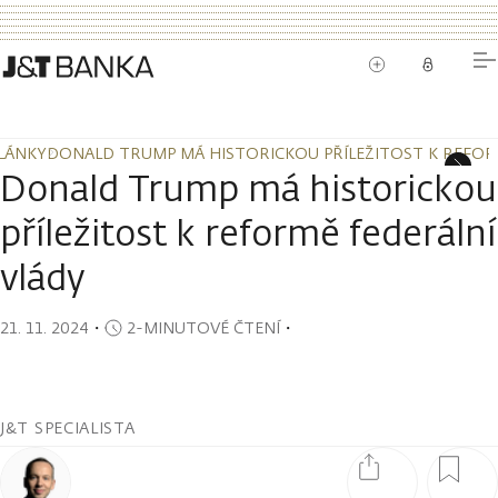
LÁNKY
DONALD TRUMP MÁ HISTORICKOU PŘÍLEŽITOST K REFOR
LÁNKY
DONALD TRUMP MÁ HISTORICKOU PŘÍLEŽITOST K REFOR
Donald Trump má historickou
příležitost k reformě federální
vlády
21. 11. 2024
・
2-MINUTOVÉ ČTENÍ
・
J&T SPECIALISTA