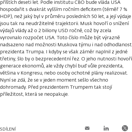
příštích deseti let. Podle institutu CBO bude vláda USA
hospodařit s dvakrát vyšším ročním deficitem (téměř 7 %
HDP), než jaký byl v průměru posledních 50 let, a její výdaje
jsou tak na neudržitelné trajektorii. Musk hovoří o snížení
výdajů vlády až o 2 biliony USD ročně, což by zcela
vyrovnalo rozpočet USA. Toto číslo může být výrazně
nadsazeno nad možnosti Muskova týmu i nad odhodlanost
prezidenta Trumpa. I kdyby se však záměr naplnil z jedné
třetiny, šlo by o bezprecedentní řez. O jeho nutnosti hovoří
generace ekonomů, ale vždy chybí buď vůle prezidenta,
většina v Kongresu, nebo osoby ochotné plány realizovat.
Nyní se zdá, že se v jeden moment sešlo všechno
dohromady. Před prezidentem Trumpem tak stojí
příležitost, která se neopakuje.
SDÍLENÍ