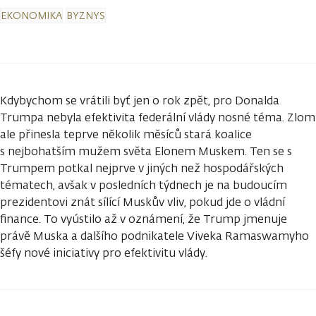
EKONOMIKA
BYZNYS
Kdybychom se vrátili byť jen o rok zpět, pro Donalda
Trumpa nebyla efektivita federální vlády nosné téma. Zlom
ale přinesla teprve několik měsíců stará koalice
s nejbohatším mužem světa Elonem Muskem. Ten se s
Trumpem potkal nejprve v jiných než hospodářských
tématech, avšak v posledních týdnech je na budoucím
prezidentovi znát sílící Muskův vliv, pokud jde o vládní
finance. To vyústilo až v oznámení, že Trump jmenuje
právě Muska a dalšího podnikatele Viveka Ramaswamyho
šéfy nové iniciativy pro efektivitu vlády.