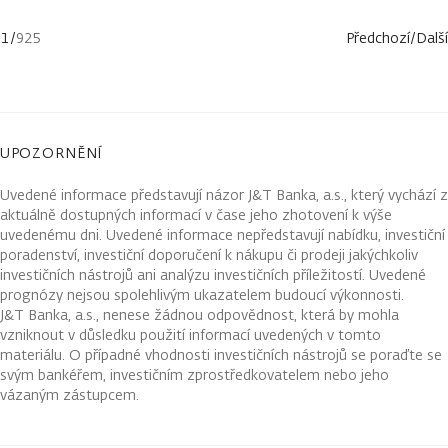
1
/
925
Předchozí
/
Další
UPOZORNĚNÍ
Uvedené informace představují názor J&T Banka, a.s., který vychází z
aktuálně dostupných informací v čase jeho zhotovení k výše
uvedenému dni. Uvedené informace nepředstavují nabídku, investiční
poradenství, investiční doporučení k nákupu či prodeji jakýchkoliv
investičních nástrojů ani analýzu investičních příležitostí. Uvedené
prognózy nejsou spolehlivým ukazatelem budoucí výkonnosti.
J&T Banka, a.s., nenese žádnou odpovědnost, která by mohla
vzniknout v důsledku použití informací uvedených v tomto
materiálu. O případné vhodnosti investičních nástrojů se poraďte se
svým bankéřem, investičním zprostředkovatelem nebo jeho
vázaným zástupcem.