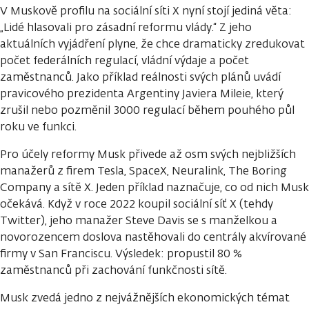
V Muskově profilu na sociální síti X nyní stojí jediná věta:
„Lidé hlasovali pro zásadní reformu vlády.“ Z jeho
aktuálních vyjádření plyne, že chce dramaticky zredukovat
počet federálních regulací, vládní výdaje a počet
zaměstnanců. Jako příklad reálnosti svých plánů uvádí
pravicového prezidenta Argentiny Javiera Mileie, který
zrušil nebo pozměnil 3000 regulací během pouhého půl
roku ve funkci.
Pro účely reformy Musk přivede až osm svých nejbližších
manažerů z firem Tesla, SpaceX, Neuralink, The Boring
Company a sítě X. Jeden příklad naznačuje, co od nich Musk
očekává. Když v roce 2022 koupil sociální síť X (tehdy
Twitter), jeho manažer Steve Davis se s manželkou a
novorozencem doslova nastěhovali do centrály akvírované
firmy v San Franciscu. Výsledek: propustil 80 %
zaměstnanců při zachování funkčnosti sítě.
Musk zvedá jedno z nejvážnějších ekonomických témat