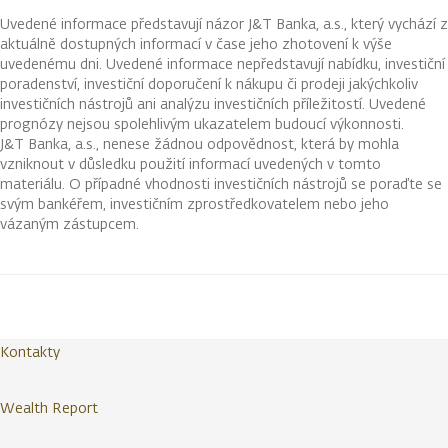
Uvedené informace představují názor J&T Banka, a.s., který vychází z
aktuálně dostupných informací v čase jeho zhotovení k výše
uvedenému dni. Uvedené informace nepředstavují nabídku, investiční
poradenství, investiční doporučení k nákupu či prodeji jakýchkoliv
investičních nástrojů ani analýzu investičních příležitostí. Uvedené
prognózy nejsou spolehlivým ukazatelem budoucí výkonnosti.
J&T Banka, a.s., nenese žádnou odpovědnost, která by mohla
vzniknout v důsledku použití informací uvedených v tomto
materiálu. O případné vhodnosti investičních nástrojů se poraďte se
svým bankéřem, investičním zprostředkovatelem nebo jeho
vázaným zástupcem.
Kontakty
Wealth Report