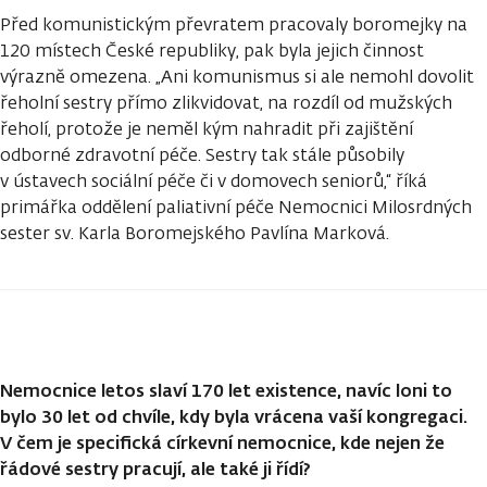
Před komunistickým převratem pracovaly boromejky na
120 místech České republiky, pak byla jejich činnost
výrazně omezena. „Ani komunismus si ale nemohl dovolit
řeholní sestry přímo zlikvidovat, na rozdíl od mužských
řeholí, protože je neměl kým nahradit při zajištění
odborné zdravotní péče. Sestry tak stále působily
v ústavech sociální péče či v domovech seniorů,“ říká
primářka oddělení paliativní péče Nemocnici Milosrdných
sester sv. Karla Boromejského Pavlína Marková.
Nemocnice letos slaví 170 let existence, navíc loni to
bylo 30 let od chvíle, kdy byla vrácena vaší kongregaci.
V čem je specifická církevní nemocnice, kde nejen že
řádové sestry pracují, ale také ji řídí?