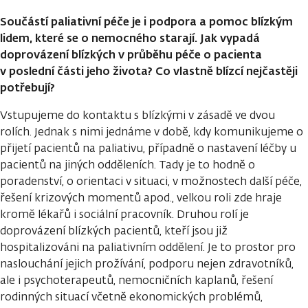
Součástí paliativní péče je i podpora a pomoc blízkým
lidem, které se o nemocného starají. Jak vypadá
doprovázení blízkých v průběhu péče o pacienta
v poslední části jeho života? Co vlastně blízcí nejčastěji
potřebují?
Vstupujeme do kontaktu s blízkými v zásadě ve dvou
rolích. Jednak s nimi jednáme v době, kdy komunikujeme o
přijetí pacientů na paliativu, případně o nastavení léčby u
pacientů na jiných odděleních. Tady je to hodně o
poradenství, o orientaci v situaci, v možnostech další péče,
řešení krizových momentů apod., velkou roli zde hraje
kromě lékařů i sociální pracovník. Druhou rolí je
doprovázení blízkých pacientů, kteří jsou již
hospitalizováni na paliativním oddělení. Je to prostor pro
naslouchání jejich prožívání, podporu nejen zdravotníků,
ale i psychoterapeutů, nemocničních kaplanů, řešení
rodinných situací včetně ekonomických problémů,