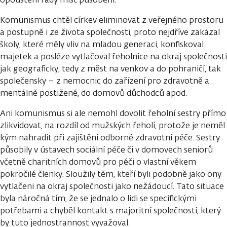
Komunismus chtěl církev eliminovat z veřejného prostoru
a postupně i ze života společnosti, proto nejdříve zakázal
školy, které měly vliv na mladou generaci, konfiskoval
majetek a posléze vytlačoval řeholnice na okraj společnosti
jak geograficky, tedy z měst na venkov a do pohraničí, tak
společensky – z nemocnic do zařízení pro zdravotně a
mentálně postižené, do domovů důchodců apod.
Ani komunismus si ale nemohl dovolit řeholní sestry přímo
zlikvidovat, na rozdíl od mužských řeholí, protože je neměl
kým nahradit při zajištění odborné zdravotní péče. Sestry
působily v ústavech sociální péče či v domovech seniorů
včetně charitních domovů pro péči o vlastní věkem
pokročilé členky. Sloužily těm, kteří byli podobně jako ony
vytlačeni na okraj společnosti jako nežádoucí. Tato situace
byla náročná tím, že se jednalo o lidi se specifickými
potřebami a chyběl kontakt s majoritní společností, který
by tuto jednostrannost vyvažoval.