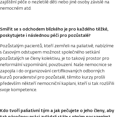
zajištění péče o nezletilé děti nebo jiné osoby závislé na
nemocném atd.
Smířit se s odchodem blízkého je pro každého těžké,
poskytujete i následnou péči pro pozůstalé?
Pozůstalým pacientů, kteří zemřeli na paliativě, nabízíme
s časovým odstupem možnost společného setkání
pozůstalých se členy kolektivu, je to takový prostor pro
neformální vzpomínání, povzbuzení. Naše nemocnice se
zapojila i do organizování certifikovaných odborných
kurzů poradenství pro pozůstalé, těmito kurzy prošli
především někteří nemocniční kaplani, kteří si tak rozšířili
svoje kompetence.
Kdo tvoří paliativní tým a jak pečujete o jeho členy, aby
tak náročnou práci zvládali stále s plným nasazením?