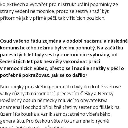
kolektivech a vytvářet pro ni strukturální podmínky ze
strany vedení nemocnice, proto se sestry snaží být
přítomné jak v přímé péči, tak v řídících pozicích.
Osud vašeho řádu zejména v období nacismu a následně
komunistického režimu byl velmi pohnutý. Na začátku
padesátých let byly sestry z nemocnice vyhnány, od
šedesátých let pak nesměly vykonávat práci
v nemocnicích vůbec, přesto se i nadále snažily v péči o
potřebné pokračovat. Jak se to dařilo?
Boromejky pražského generalátu byly do druhé světové
války různých národností, především Češky a Němky.
Poválečný odsun německy mluvícího obyvatelstva
znamenal i odchod přibližně třetiny sester do filiálek na
území Rakouska a vznik samostatného vídeňského
generalátu. Pro českou větev to znamenalo rychlé
opouštění řady míst působení.