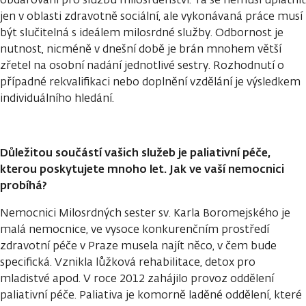
jen v oblasti zdravotně sociální, ale vykonávaná práce musí
být slučitelná s ideálem milosrdné služby. Odbornost je
nutnost, nicméně v dnešní době je brán mnohem větší
zřetel na osobní nadání jednotlivé sestry. Rozhodnutí o
případné rekvalifikaci nebo doplnění vzdělání je výsledkem
individuálního hledání.
Důležitou součástí vašich služeb je paliativní péče,
kterou poskytujete mnoho let. Jak ve vaší nemocnici
probíhá?
Nemocnici Milosrdných sester sv. Karla Boromejského je
malá nemocnice, ve vysoce konkurenčním prostředí
zdravotní péče v Praze musela najít něco, v čem bude
specifická. Vznikla lůžková rehabilitace, detox pro
mladistvé apod. V roce 2012 zahájilo provoz oddělení
paliativní péče. Paliativa je komorně laděné oddělení, které