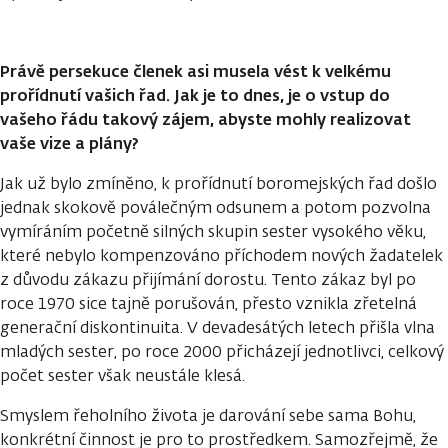
Právě persekuce členek asi musela vést k velkému
prořídnutí vašich řad. Jak je to dnes, je o vstup do
vašeho řádu takový zájem, abyste mohly realizovat
vaše vize a plány?
Jak už bylo zmíněno, k prořídnutí boromejských řad došlo
jednak skokově poválečným odsunem a potom pozvolna
vymíráním početně silných skupin sester vysokého věku,
které nebylo kompenzováno příchodem nových žadatelek
z důvodu zákazu přijímání dorostu. Tento zákaz byl po
roce 1970 sice tajně porušován, přesto vznikla zřetelná
generační diskontinuita. V devadesátých letech přišla vlna
mladých sester, po roce 2000 přicházejí jednotlivci, celkový
počet sester však neustále klesá.
Smyslem řeholního života je darování sebe sama Bohu,
konkrétní činnost je pro to prostředkem. Samozřejmě, že