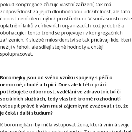
pokud kongregace zřizuje vlastní zařízení, tak má
zodpovědnost za jejich dlouhodobou udržitelnost, ale tato
činnost není cílem, nýbrž prostředkem. V současnosti roste
uplatnění laiků v církevních organizacích, což je dobré a
obohacující, tento trend se projevuje i v kongregačních
zařízeních. K službě milosrdenství se tak přidávají lidé, kteří
nežijí v řeholi, ale sdílejí stejné hodnoty a chtějí
spolupracovat.
Boromejky jsou od svého vzniku spojeny s péčí o
nemocné, chudé a trpící. Dnes ale k této práci
potřebujete odbornost, vzdělání ve zdravotnictví či
sociálních službách, tedy vlastně kromě rozhodnutí
vstoupit právě k vám musí zájemkyně zvažovat i to, že
je čeká i další studium?
K boromejkám by měla vstupovat žena, která vnímá svoje
obdarování pro službu milosrdenství. Ta se nemusí uplatnit