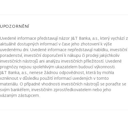
UPOZORNĚNÍ
Uvedené informace představují názor J&T Banka, a.s., který vychází z
aktuálně dostupných informací v čase jeho zhotovení k výše
uvedenému dni. Uvedené informace nepředstavují nabídku, investiční
poradenství, investiční doporučení k nákupu či prodeji jakýchkoliv
investičních nástrojů ani analýzu investičních příležitostí. Uvedené
prognózy nejsou spolehlivým ukazatelem budoucí výkonnosti.
J&T Banka, a.s., nenese žádnou odpovědnost, která by mohla
vzniknout v důsledku použití informací uvedených v tomto
materiálu. O případné vhodnosti investičních nástrojů se poraďte se
svým bankéřem, investičním zprostředkovatelem nebo jeho
vázaným zástupcem.