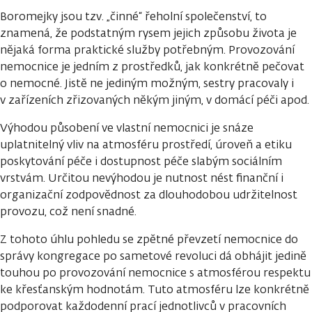
Boromejky jsou tzv. „činné“ řeholní společenství, to
znamená, že podstatným rysem jejich způsobu života je
nějaká forma praktické služby potřebným. Provozování
nemocnice je jedním z prostředků, jak konkrétně pečovat
o nemocné. Jistě ne jediným možným, sestry pracovaly i
v zařízeních zřizovaných někým jiným, v domácí péči apod.
Výhodou působení ve vlastní nemocnici je snáze
uplatnitelný vliv na atmosféru prostředí, úroveň a etiku
poskytování péče i dostupnost péče slabým sociálním
vrstvám. Určitou nevýhodou je nutnost nést finanční i
organizační zodpovědnost za dlouhodobou udržitelnost
provozu, což není snadné.
Z tohoto úhlu pohledu se zpětné převzetí nemocnice do
správy kongregace po sametové revoluci dá obhájit jedině
touhou po provozování nemocnice s atmosférou respektu
ke křesťanským hodnotám. Tuto atmosféru lze konkrétně
podporovat každodenní prací jednotlivců v pracovních