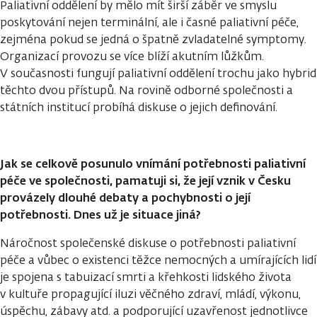
Paliativní oddělení by mělo mít širší záběr ve smyslu
poskytování nejen terminální, ale i časné paliativní péče,
zejména pokud se jedná o špatně zvladatelné symptomy.
Organizací provozu se více blíží akutním lůžkům.
V současnosti fungují paliativní oddělení trochu jako hybrid
těchto dvou přístupů. Na rovině odborné společnosti a
státních institucí probíhá diskuse o jejich definování.
Jak se celkově posunulo vnímání potřebnosti paliativní
péče ve společnosti, pamatuji si, že její vznik v Česku
provázely dlouhé debaty a pochybnosti o její
potřebnosti. Dnes už je situace jiná?
Náročnost společenské diskuse o potřebnosti paliativní
péče a vůbec o existenci těžce nemocných a umírajících lidí
je spojena s tabuizací smrti a křehkosti lidského života
v kultuře propagující iluzi věčného zdraví, mládí, výkonu,
úspěchu, zábavy atd. a podporující uzavřenost jednotlivce