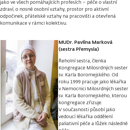
jako ve všech pomáhajících profesích – péče o vlastní
zdraví, o nosné osobní vztahy, prostor pro aktivní
odpočinek, přátelské vztahy na pracovišti a otevřená
komunikace v rámci kolektivu.
MUDr. Pavlína Marková
(sestra Přemysla)
Řeholní sestra, členka
Kongregace Milosrdných sester
sv. Karla Boromejského. Od
roku 1999 pracuje jako lékařka
v Nemocnici Milosrdných sester
sv. Karla Boromejského, kterou
kongregace zřizuje.
V současnosti působí jako
vedoucí lékařka oddělení
paliativní péče a lůžek následné