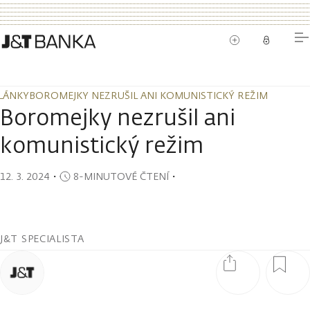
LÁNKY
BOROMEJKY NEZRUŠIL ANI KOMUNISTICKÝ REŽIM
LÁNKY
BOROMEJKY NEZRUŠIL ANI KOMUNISTICKÝ REŽIM
Boromejky nezrušil ani
komunistický režim
12. 3. 2024
・
8-MINUTOVÉ ČTENÍ
・
J&T SPECIALISTA