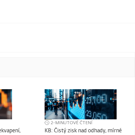
2-MINUTOVÉ ČTENÍ
ekvapení,
KB: Čistý zisk nad odhady, mírné