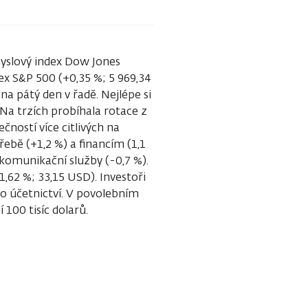
ůmyslový index Dow Jones
ex S&P 500 (+0,35 %; 5 969,34
 na pátý den v řadě. Nejlépe si
. Na trzích probíhala rotace z
čností více citlivých na
ebě (+1,2 %) a financím (1,1
é komunikační služby (-0,7 %).
,62 %; 33,15 USD). Investoři
lo účetnictví. V povolebním
 100 tisíc dolarů.