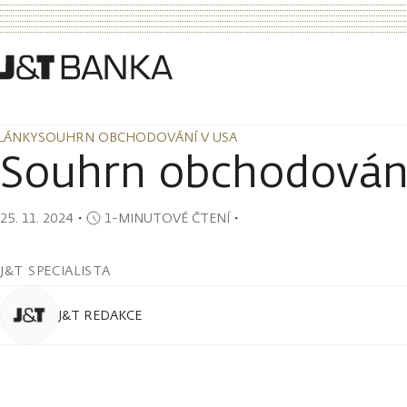
LÁNKY
SOUHRN OBCHODOVÁNÍ V USA
LÁNKY
SOUHRN OBCHODOVÁNÍ V USA
Souhrn obchodován
25. 11. 2024
・
1-MINUTOVÉ ČTENÍ
・
J&T SPECIALISTA
J&T REDAKCE