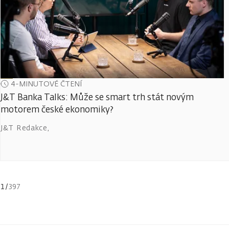
4-MINUTOVÉ ČTENÍ
J&T Banka Talks: Může se smart trh stát novým
motorem české ekonomiky?
J&T Redakce
,
1
/
397