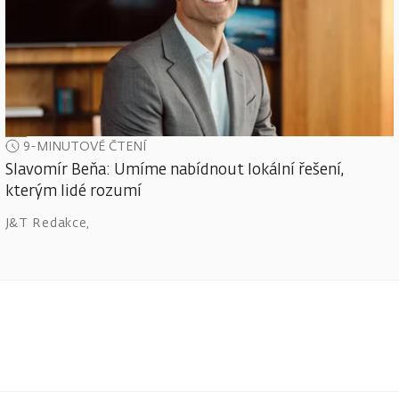
9-MINUTOVÉ ČTENÍ
Slavomír Beňa: Umíme nabídnout lokální řešení,
kterým lidé rozumí
J&T Redakce
,