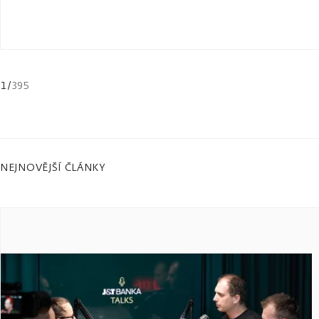
1
/
395
NEJNOVĚJŠÍ ČLÁNKY