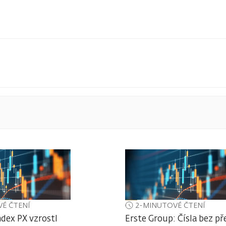
É ČTENÍ
2-MINUTOVÉ ČTENÍ
ndex PX vzrostl
Erste Group: Čísla bez př