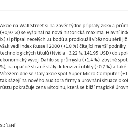
Akcie na Wall Street si na závěr týdne připsaly zisky a pr
(+0,97 %) se vyšplhal na nová historická maxima. Hlavní ind
b.) si připsal necelých 21 bodů a prodloužil vítěznou sérii již
však vedl index Russell 2000 (+1,8 %) čítající menší podniky
technologických titulů (Nvidia -3,22 %, 141,95 USD) do spole
ekonomický vývoj. Dařilo se průmyslu (+1,4 %), zbytné spotř
%), na opačné straně stály defenzivní utility (-0,7 %) a tak
Vítězem dne se staly akcie spol. Super Micro Computer (+11
tak sázejí na nového auditora firmy a urovnání situace oko
růstu pokračuje cena Bitcoinu, která se blíží magické úrovní
SDÍLENÍ