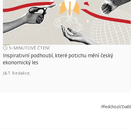
5-MINUTOVÉ ČTENÍ
Inspirativní podhoubí, které potichu mění český
ekonomický les
J&T Redakce
,
Předchozí
/
Další