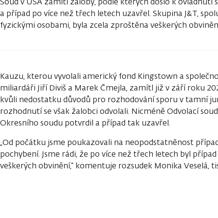
Soud v USA zamítl žaloby, podle kterých došlo k ovládnut
a případ po více než třech letech uzavřel. Skupina J&T, spol
fyzickými osobami, byla zcela zproštěna veškerých obviněn
Kauzu, kterou vyvolali americký fond Kingstown a společnost
miliardáři Jiří Diviš a Marek Čmejla, zamítl již v září roku
kvůli nedostatku důvodů pro rozhodování sporu v tamní jur
rozhodnutí se však žalobci odvolali. Nicméně Odvolací sou
Okresního soudu potvrdil a případ tak uzavřel.
„Od počátku jsme poukazovali na neopodstatněnost případu
pochybení. Jsme rádi, že po více než třech letech byl přípa
veškerých obvinění,“ komentuje rozsudek Monika Veselá, ti