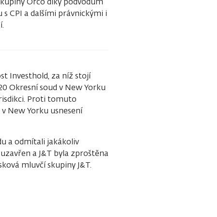
í skupiny Orco díky podvodům
u s CPI a dalšími právnickými i
í.
 Investhold, za níž stojí
 2020 Okresní soud v New Yorku
isdikci. Proti tomuto
d v New Yorku usnesení
 a odmítali jakákoliv
d uzavřen a J&T byla zproštěna
sková mluvčí skupiny J&T.