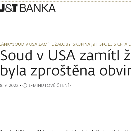
LÁNKY
SOUD V USA ZAMÍTL ŽALOBY. SKUPINA J&T SPOLU S CPI A 
LÁNKY
SOUD V USA ZAMÍTL ŽALOBY. SKUPINA J&T SPOLU S CPI A 
Soud v USA zamítl ž
byla zproštěna obvi
8. 9. 2022
・
1-MINUTOVÉ ČTENÍ
・