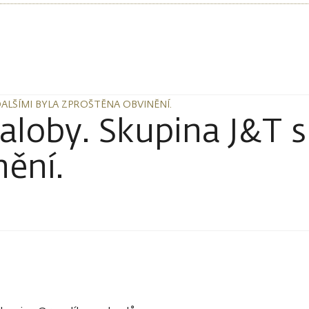
DALŠÍMI BYLA ZPROŠTĚNA OBVINĚNÍ.
DALŠÍMI BYLA ZPROŠTĚNA OBVINĚNÍ.
aloby. Skupina J&T s
nění.