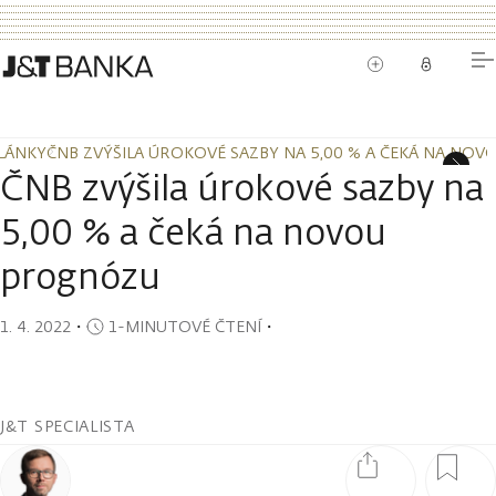
LÁNKY
ČNB ZVÝŠILA ÚROKOVÉ SAZBY NA 5,00 % A ČEKÁ NA NO
LÁNKY
ČNB ZVÝŠILA ÚROKOVÉ SAZBY NA 5,00 % A ČEKÁ NA NO
ČNB zvýšila úrokové sazby na
5,00 % a čeká na novou
prognózu
1. 4. 2022
・
1-MINUTOVÉ ČTENÍ
・
J&T SPECIALISTA