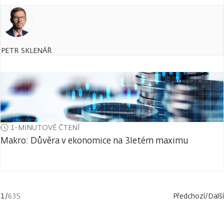
PETR SKLENÁŘ
1-MINUTOVÉ ČTENÍ
Makro: Důvěra v ekonomice na 3letém maximu
1
/
635
Předchozí
/
Další