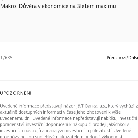
Makro: Důvěra v ekonomice na 3letém maximu
1
/
635
Předchozí
/
Další
UPOZORNĚNÍ
Uvedené informace představují názor J&T Banka, a.s., který vychází z
aktuálně dostupných informací v čase jeho zhotovení k výše
uvedenému dni. Uvedené informace nepředstavují nabídku, investiční
poradenství, investiční doporučení k nákupu či prodeji jakýchkoliv
investičních nástrojů ani analýzu investičních příležitostí. Uvedené
prognózy nejsou spolehlivým ukazatelem budoucí výkonnosti.