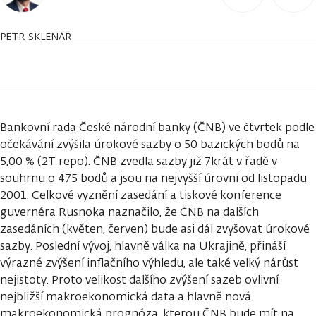
PETR SKLENÁŘ
Bankovní rada České národní banky (ČNB) ve čtvrtek podle
očekávání zvýšila úrokové sazby o 50 bazických bodů na
5,00 % (2T repo). ČNB zvedla sazby již 7krát v řadě v
souhrnu o 475 bodů a jsou na nejvyšší úrovni od listopadu
2001. Celkové vyznění zasedání a tiskové konference
guvernéra Rusnoka naznačilo, že ČNB na dalších
zasedáních (květen, červen) bude asi dál zvyšovat úrokové
sazby. Poslední vývoj, hlavně válka na Ukrajině, přináší
výrazné zvýšení inflačního výhledu, ale také velký nárůst
nejistoty. Proto velikost dalšího zvýšení sazeb ovlivní
nejbližší makroekonomická data a hlavně nová
makroekonomická prognóza, kterou ČNB bude mít na