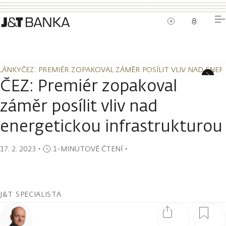
LÁNKY
ČEZ: PREMIÉR ZOPAKOVAL ZÁMĚR POSÍLIT VLIV NAD EN
LÁNKY
ČEZ: PREMIÉR ZOPAKOVAL ZÁMĚR POSÍLIT VLIV NAD EN
ČEZ: Premiér zopakoval
záměr posílit vliv nad
energetickou infrastrukturou
17. 2. 2023
・
1-MINUTOVÉ ČTENÍ
・
J&T SPECIALISTA