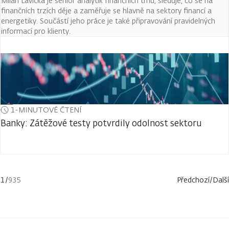
Milan Lávička je senior analytik finančních trhů, sleduje, co se na
finančních trzích děje a zaměřuje se hlavně na sektory financí a
energetiky. Součástí jeho práce je také připravování pravidelných
informací pro klienty.
1-MINUTOVÉ ČTENÍ
Banky: Zátěžové testy potvrdily odolnost sektoru
1
/
935
Předchozí
/
Další