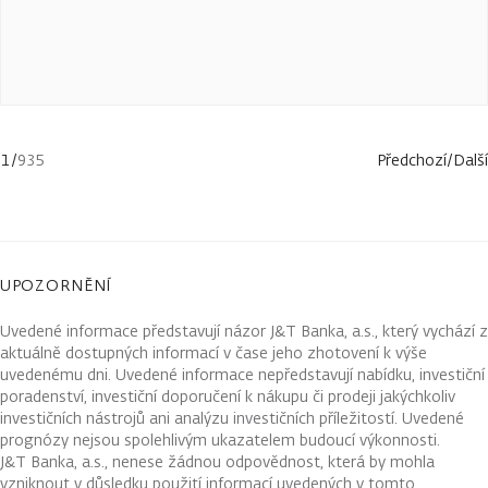
1
/
935
Předchozí
/
Další
UPOZORNĚNÍ
Uvedené informace představují názor J&T Banka, a.s., který vychází z
aktuálně dostupných informací v čase jeho zhotovení k výše
uvedenému dni. Uvedené informace nepředstavují nabídku, investiční
poradenství, investiční doporučení k nákupu či prodeji jakýchkoliv
investičních nástrojů ani analýzu investičních příležitostí. Uvedené
prognózy nejsou spolehlivým ukazatelem budoucí výkonnosti.
J&T Banka, a.s., nenese žádnou odpovědnost, která by mohla
vzniknout v důsledku použití informací uvedených v tomto