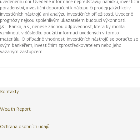
uvedenému dni. Uvedené informace nepředstavují nabídku, investiční
poradenství, investiční doporučení k nákupu či prodeji jakýchkoliv
investičních nástrojů ani analýzu investičních příležitostí. Uvedené
prognózy nejsou spolehlivým ukazatelem budoucí výkonnosti.
J&T Banka, a.s., nenese žádnou odpovědnost, která by mohla
vzniknout v důsledku použití informací uvedených v tomto
materiálu. O případné vhodnosti investičních nástrojů se poraďte se
svým bankéřem, investičním zprostředkovatelem nebo jeho
vázaným zástupcem.
Kontakty
Wealth Report
Ochrana osobních údajů