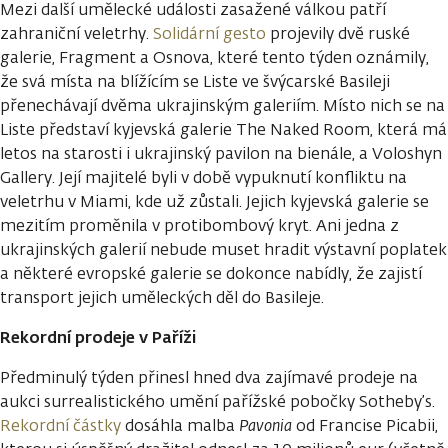
Mezi další umělecké události zasažené válkou patří
zahraniční veletrhy.
Solidární gesto
projevily dvě ruské
galerie, Fragment a Osnova, které tento týden oznámily,
že svá místa na blížícím se Liste ve švýcarské Basileji
přenechávají dvěma ukrajinským galeriím. Místo nich se na
Liste představí kyjevská galerie The Naked Room, která má
letos na starosti i ukrajinský pavilon na bienále, a Voloshyn
Gallery. Její majitelé byli v době vypuknutí konfliktu na
veletrhu v Miami, kde už zůstali. Jejich kyjevská galerie se
mezitím proměnila v protibombový kryt. Ani jedna z
ukrajinských galerií nebude muset hradit výstavní poplatek
a některé evropské galerie se dokonce nabídly, že zajistí
transport jejich uměleckých děl do Basileje.
Rekordní prodeje v Paříži
Předminulý týden přinesl hned dva zajímavé prodeje na
aukci surrealistického umění pařížské pobočky Sotheby’s.
Rekordní částky
dosáhla malba
Pavonia
od Francise Picabii,