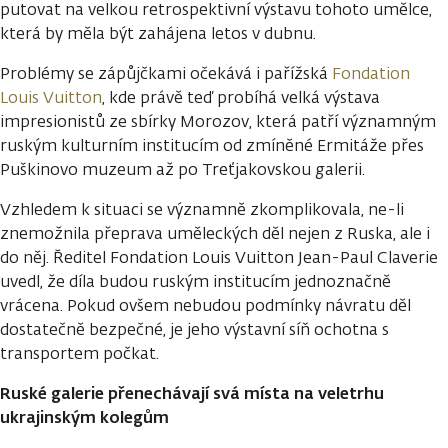
putovat na velkou retrospektivní výstavu tohoto umělce,
která by měla být zahájena letos v dubnu.
Problémy se zápůjčkami očekává i pařížská
Fondation
Louis Vuitton
, kde právě teď probíhá velká výstava
impresionistů ze sbírky Morozov, která patří významným
ruským kulturním institucím od zmíněné Ermitáže přes
Puškinovo muzeum až po Treťjakovskou galerii.
Vzhledem k situaci se významně zkomplikovala, ne-li
znemožnila přeprava uměleckých děl nejen z Ruska, ale i
do něj. Ředitel Fondation Louis Vuitton Jean-Paul Claverie
uvedl, že díla budou ruským institucím jednoznačně
vrácena. Pokud ovšem nebudou podmínky návratu děl
dostatečně bezpečné, je jeho výstavní síň ochotna s
transportem počkat.
Ruské galerie přenechávají svá místa na veletrhu
ukrajinským kolegům