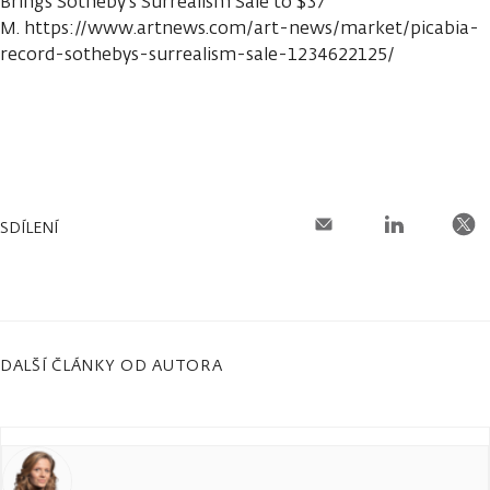
Brings Sotheby’s Surrealism Sale to $37
M. https://www.artnews.com/art-news/market/picabia-
record-sothebys-surrealism-sale-1234622125/
SDÍLENÍ
DALŠÍ ČLÁNKY OD AUTORA