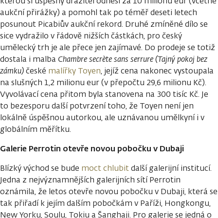
kterou si úspěšný dražitel odnesl za 10 milionů eur (včetně
aukční přirážky) a pomohl tak po téměř deseti letech
posunout Picabiův aukční rekord. Druhé zmíněné dílo se
sice vydražilo v řádově nižších částkách, pro český
umělecký trh je ale přece jen zajímavé. Do prodeje se totiž
dostala i malba
Chambre secrète sans serrure (Tajný pokoj bez
zámku)
české
malířky Toyen
, jejíž cena nakonec vystoupala
na slušných 1,2 milionu eur (v přepočtu 29,6 milionu Kč).
Vyvolávací cena přitom byla stanovena na 300 tisíc Kč. Je
to bezesporu další potvrzení toho, že Toyen není jen
lokálně úspěšnou autorkou, ale uznávanou umělkyní i v
globálním měřítku.
Galerie Perrotin otevře novou pobočku v Dubaji
Blízký východ se bude
moct chlubit
další galerijní institucí.
Jedna z nejvýznamnějších galerijních sítí Perrotin
oznámila, že letos otevře novou pobočku v Dubaji, která se
tak přiřadí k jejím dalším pobočkám v Paříži, Hongkongu,
New Yorku, Soulu, Tokiu a Šanghaji. Pro galerie se jedná o