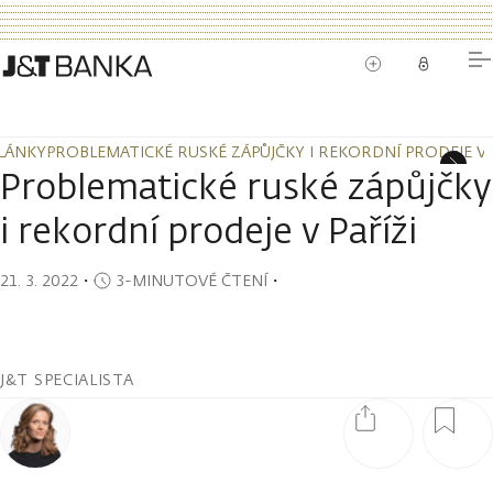
LÁNKY
PROBLEMATICKÉ RUSKÉ ZÁPŮJČKY I REKORDNÍ PRODEJE V 
LÁNKY
PROBLEMATICKÉ RUSKÉ ZÁPŮJČKY I REKORDNÍ PRODEJE V 
Problematické ruské zápůjčky
i rekordní prodeje v Paříži
21. 3. 2022
・
3-MINUTOVÉ ČTENÍ
・
J&T SPECIALISTA