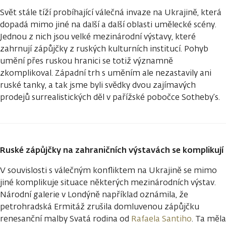
Svět stále tíží probíhající válečná invaze na Ukrajině, která
dopadá mimo jiné na další a další oblasti umělecké scény.
Jednou z nich jsou velké mezinárodní výstavy, které
zahrnují zápůjčky z ruských kulturních institucí. Pohyb
umění přes ruskou hranici se totiž významně
zkomplikoval. Západní trh s uměním ale nezastavily ani
ruské tanky, a tak jsme byli svědky dvou zajímavých
prodejů surrealistických děl v pařížské pobočce Sotheby’s.
Ruské zápůjčky na zahraničních výstavách se komplikují
V souvislosti s válečným konfliktem na Ukrajině se mimo
jiné komplikuje situace některých mezinárodních výstav.
Národní galerie v Londýně například oznámila, že
petrohradská Ermitáž zrušila domluvenou zápůjčku
renesanční malby Svatá rodina od
Rafaela Santiho
. Ta měla