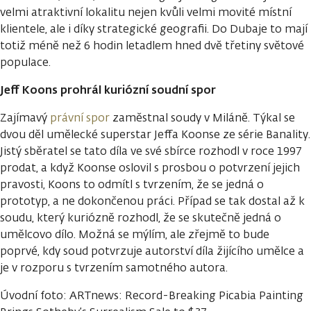
velmi atraktivní lokalitu nejen kvůli velmi movité místní
klientele, ale i díky strategické geografii. Do Dubaje to mají
totiž méně než 6 hodin letadlem hned dvě třetiny světové
populace.
Jeff Koons prohrál kuriózní soudní spor
Zajímavý
právní spor
zaměstnal soudy v Miláně. Týkal se
dvou děl umělecké superstar Jeffa Koonse ze série Banality.
Jistý sběratel se tato díla ve své sbírce rozhodl v roce 1997
prodat, a když Koonse oslovil s prosbou o potvrzení jejich
pravosti, Koons to odmítl s tvrzením, že se jedná o
prototyp, a ne dokončenou práci. Případ se tak dostal až k
soudu, který kuriózně rozhodl, že se skutečně jedná o
umělcovo dílo. Možná se mýlím, ale zřejmě to bude
poprvé, kdy soud potvrzuje autorství díla žijícího umělce a
je v rozporu s tvrzením samotného autora.
Úvodní foto: ARTnews: Record-Breaking Picabia Painting