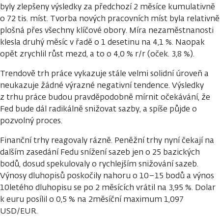
byly zlepšeny výsledky za předchozí 2 měsíce kumulativně
o 72 tis. míst. Tvorba nových pracovních míst byla relativně
plošná přes všechny klíčové obory. Míra nezaměstnanosti
klesla druhý měsíc v řadě o 1 desetinu na 4,1 %. Naopak
opět zrychlil růst mezd, a to o 4,0 % r/r (oček. 3,8 %).
Trendově trh práce vykazuje stále velmi solidní úroveň a
neukazuje žádné výrazné negativní tendence. Výsledky
z trhu práce budou pravděpodobně mírnit očekávání, že
Fed bude dál radikálně snižovat sazby, a spíše půjde o
pozvolný proces.
Finanční trhy reagovaly rázně. Peněžní trhy nyní čekají na
dalším zasedání Fedu snížení sazeb jen o 25 bazických
bodů, dosud spekulovaly o rychlejším snižování sazeb.
Výnosy dluhopisů poskočily nahoru o 10–15 bodů a výnos
10letého dluhopisu se po 2 měsících vrátil na 3,95 %. Dolar
k euru posílil o 0,5 % na 2měsíční maximum 1,097
USD/EUR.