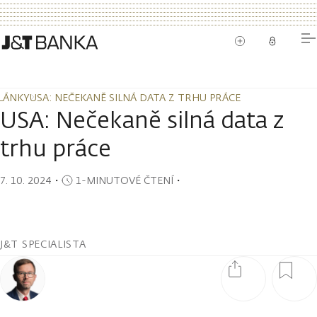
LÁNKY
USA: NEČEKANĚ SILNÁ DATA Z TRHU PRÁCE
LÁNKY
USA: NEČEKANĚ SILNÁ DATA Z TRHU PRÁCE
USA: Nečekaně silná data z
trhu práce
7. 10. 2024
・
1-MINUTOVÉ ČTENÍ
・
J&T SPECIALISTA