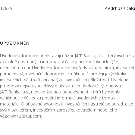
1
/
635
Předchozí
/
Další
UPOZORNĚNÍ
Uvedené informace představují názor J&T Banka, a.s., který vychází z
aktuálně dostupných informací v čase jeho zhotovení k výše
uvedenému dni. Uvedené informace nepředstavují nabídku, investiční
poradenství, investiční doporučení k nákupu či prodeji jakýchkoliv
investičních nástrojů ani analýzu investičních příležitostí. Uvedené
prognózy nejsou spolehlivým ukazatelem budoucí výkonnosti.
J&T Banka, a.s., nenese žádnou odpovědnost, která by mohla
vzniknout v důsledku použití informací uvedených v tomto
materiálu. O případné vhodnosti investičních nástrojů se poraďte se
svým bankéřem, investičním zprostředkovatelem nebo jeho
vázaným zástupcem.