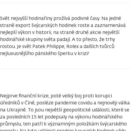
Svět nejvyšší hodinařiny prožívá podivné časy. Na jedné
straně export švýcarských hodinek roste a zaznamenává
nejlepší výkon v historii, na straně druhé akcie největší
hodinářské skupiny světa padají. A to přesto, že trhy
rostou. Je svět Patek Philippe, Rolex a dalších tvůrců
nejluxusnějšího pánského šperku v krizi?
Nejprve finanční krize, poté velký boj proti korupci
úředníků v Číně, posléze pandemie covidu a nejnověji válka
na Ukrajině. To jsou největší geopolitické události, které se
za posledních 15 let podepsaly na výkonu hodinářského
průmyslu, ten patří k významným položkám švýcarského
exportu. Na tyto události prodeje luxusních hodinek vždy