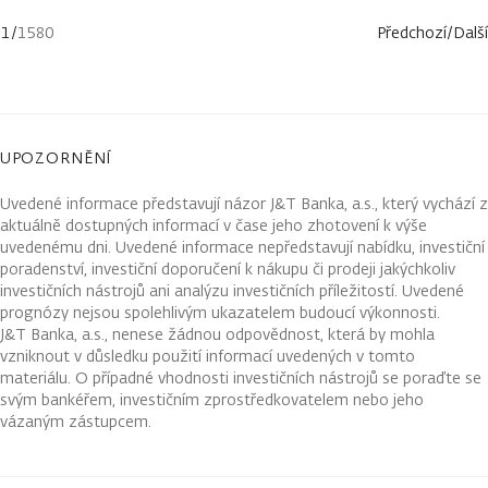
1
/
1580
Předchozí
/
Další
UPOZORNĚNÍ
Uvedené informace představují názor J&T Banka, a.s., který vychází z
aktuálně dostupných informací v čase jeho zhotovení k výše
uvedenému dni. Uvedené informace nepředstavují nabídku, investiční
poradenství, investiční doporučení k nákupu či prodeji jakýchkoliv
investičních nástrojů ani analýzu investičních příležitostí. Uvedené
prognózy nejsou spolehlivým ukazatelem budoucí výkonnosti.
J&T Banka, a.s., nenese žádnou odpovědnost, která by mohla
vzniknout v důsledku použití informací uvedených v tomto
materiálu. O případné vhodnosti investičních nástrojů se poraďte se
svým bankéřem, investičním zprostředkovatelem nebo jeho
vázaným zástupcem.