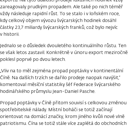
zareagovaly prudkým propadem. Ale také po nich téměř
vždy následuje rapidní růst. To se stalo i v loňském roce,
kdy celkový objem vývozu švýcarských hodinek dosáhl
částky 23,7 miliardy švýcarských franků, což bylo nejvíc
v historii.
Jednalo se o důsledek dvouletého kontinuálního růstu. Ten
se však letos zastavil. Konkrétně v únoru export meziročně
poklesl poprvé po dvou letech.
„Vliv na to měl zejména propad poptávky v kontinentální
Číně. Na dalších trzích se dařilo prodeje naopak navýšit,“
komentoval měsíční statistiky šéf Federace švýcarského
hodinářského průmyslu Jean-Daniel Pasche.
Propad poptávky v Číně přitom souvisí s celkovou změnou
spotřebitelské nálady. Místní boháči se totiž začínají
orientovat na domácí značky, krom jiného kvůli nové vlně
patriotismu. Čína se totiž stále více zaplétá do obchodních