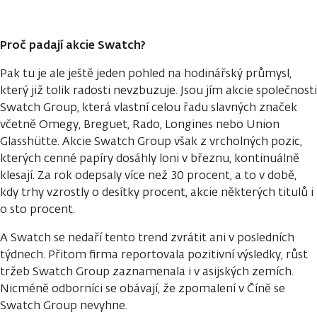
Proč padají akcie Swatch?
Pak tu je ale ještě jeden pohled na hodinářský průmysl,
který již tolik radosti nevzbuzuje. Jsou jím akcie společnosti
Swatch Group, která vlastní celou řadu slavných značek
včetně Omegy, Breguet, Rado, Longines nebo Union
Glasshütte. Akcie Swatch Group však z vrcholných pozic,
kterých cenné papíry dosáhly loni v březnu, kontinuálně
klesají. Za rok odepsaly více než 30 procent, a to v době,
kdy trhy vzrostly o desítky procent, akcie některých titulů i
o sto procent.
A Swatch se nedaří tento trend zvrátit ani v posledních
týdnech. Přitom firma reportovala pozitivní výsledky, růst
tržeb Swatch Group zaznamenala i v asijských zemích.
Nicméně odborníci se obávají, že zpomalení v Číně se
Swatch Group nevyhne.