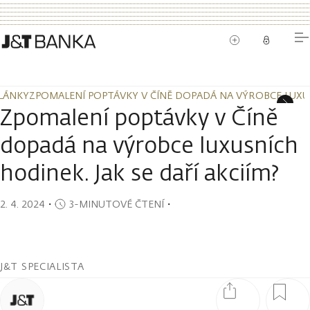
LÁNKY
ZPOMALENÍ POPTÁVKY V ČÍNĚ DOPADÁ NA VÝROBCE LUXUSN
LÁNKY
ZPOMALENÍ POPTÁVKY V ČÍNĚ DOPADÁ NA VÝROBCE LUXUSN
Zpomalení poptávky v Číně
dopadá na výrobce luxusních
hodinek. Jak se daří akciím?
2. 4. 2024
・
3-MINUTOVÉ ČTENÍ
・
J&T SPECIALISTA