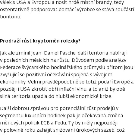
válek s USA a Evropou a nosit hrdě místní brandy, tedy
ostentativně podporovat domácí výrobce se stává součástí
bontonu.
Prodraží růst kryptoměn rolexky?
Jak ale zmínil Jean-Daniel Pasche, další teritoria nabírají
v posledních měsících na růstu. Důvodem podle analýzy
Federace švýcarského hodinářského průmyslu přitom jsou
zvyšující se pozitivní očekávání spojená s vývojem
ekonomiky. Velmi pravděpodobně se totiž podaří Evropě a
později i USA zkrotit obří inflační vlnu, a to aniž by obě
silná teritoria upadla do hlubší ekonomické krize.
Další dobrou zprávou pro potenciální růst prodejů v
segmentu luxusních hodinek pak je očekávaná změna
měnových politik ECB a Fedu. Ty by měly nejpozději
v polovině roku zahájit snižování úrokových sazeb, což