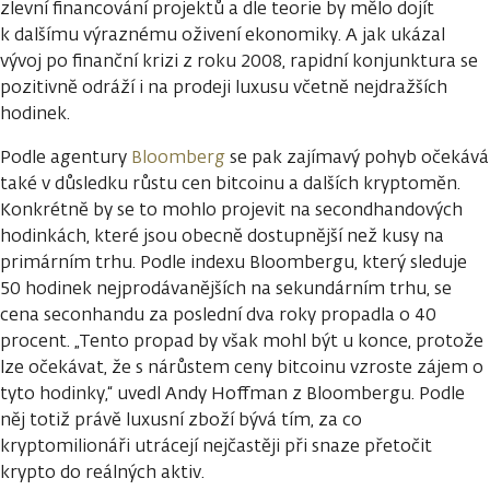
zlevní financování projektů a dle teorie by mělo dojít
k dalšímu výraznému oživení ekonomiky. A jak ukázal
vývoj po finanční krizi z roku 2008, rapidní konjunktura se
pozitivně odráží i na prodeji luxusu včetně nejdražších
hodinek.
Podle agentury
Bloomberg
se pak zajímavý pohyb očekává
také v důsledku růstu cen bitcoinu a dalších kryptoměn.
Konkrétně by se to mohlo projevit na secondhandových
hodinkách, které jsou obecně dostupnější než kusy na
primárním trhu. Podle indexu Bloombergu, který sleduje
50 hodinek nejprodávanějších na sekundárním trhu, se
cena seconhandu za poslední dva roky propadla o 40
procent. „Tento propad by však mohl být u konce, protože
lze očekávat, že s nárůstem ceny bitcoinu vzroste zájem o
tyto hodinky,“ uvedl Andy Hoffman z Bloombergu. Podle
něj totiž právě luxusní zboží bývá tím, za co
kryptomilionáři utrácejí nejčastěji při snaze přetočit
krypto do reálných aktiv.