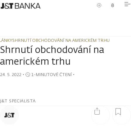
LÁNKY
SHRNUTÍ OBCHODOVÁNÍ NA AMERICKÉM TRHU
LÁNKY
SHRNUTÍ OBCHODOVÁNÍ NA AMERICKÉM TRHU
Shrnutí obchodování na
americkém trhu
24. 5. 2022
・
1-MINUTOVÉ ČTENÍ
・
J&T SPECIALISTA