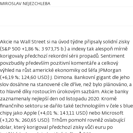
MIROSLAV NEJEZCHLEBA
Akcie na Wall Street si na úvod týdne připsaly solidní zisky
(S&P 500 +1,86 %; 3 973,75 b.) a indexy tak alespoň mírně
korigovaly předchozí rekordní sérii propadů. Sentiment
povzbudily především pozitivní komentáře a celkový
výhled na růst americké ekonomiky od šéfa JPMorgan
(+6,19 %; 124,60 USD) J. Dimona. Bankovní gigant dle jeho
slov dosáhne na stanovené cíle dříve, než bylo plánováno, a
to hlavně díky rostoucím úrokovým sazbám. Akcie banky
zaznamenaly nejlepší den od listopadu 2020. Kromě
finančního sektoru se dařilo také technologiím v čele s blue
chipy jako Apple (+4,01 %; 143,11 USD) nebo Microsoft
(+3,20 %; 260,65 USD). Trhům pomohl rovněž oslabující
dolar, který korigoval předchozí zisky vůči euru po