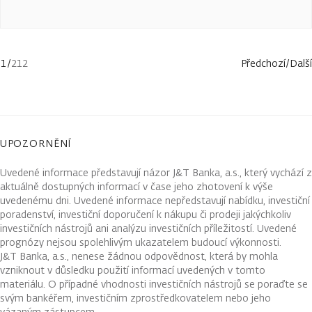
1
/
212
Předchozí
/
Další
UPOZORNĚNÍ
Uvedené informace představují názor J&T Banka, a.s., který vychází z
aktuálně dostupných informací v čase jeho zhotovení k výše
uvedenému dni. Uvedené informace nepředstavují nabídku, investiční
poradenství, investiční doporučení k nákupu či prodeji jakýchkoliv
investičních nástrojů ani analýzu investičních příležitostí. Uvedené
prognózy nejsou spolehlivým ukazatelem budoucí výkonnosti.
J&T Banka, a.s., nenese žádnou odpovědnost, která by mohla
vzniknout v důsledku použití informací uvedených v tomto
materiálu. O případné vhodnosti investičních nástrojů se poraďte se
svým bankéřem, investičním zprostředkovatelem nebo jeho
vázaným zástupcem.