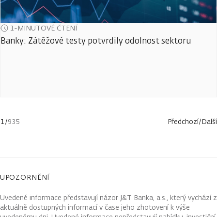
1-MINUTOVÉ ČTENÍ
Banky: Zátěžové testy potvrdily odolnost sektoru
1
/
935
Předchozí
/
Další
UPOZORNĚNÍ
Uvedené informace představují názor J&T Banka, a.s., který vychází z
aktuálně dostupných informací v čase jeho zhotovení k výše
uvedenému dni. Uvedené informace nepředstavují nabídku, investiční