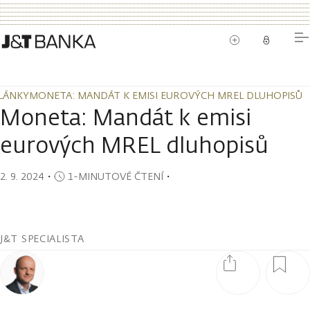
LÁNKY
MONETA: MANDÁT K EMISI EUROVÝCH MREL DLUHOPISŮ
LÁNKY
MONETA: MANDÁT K EMISI EUROVÝCH MREL DLUHOPISŮ
Moneta: Mandát k emisi
eurových MREL dluhopisů
2. 9. 2024
・
1-MINUTOVÉ ČTENÍ
・
J&T SPECIALISTA