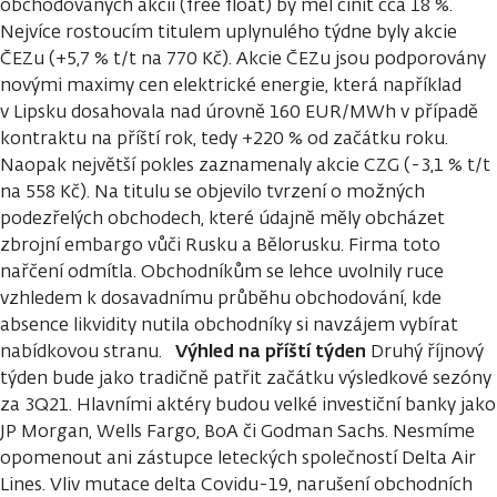
obchodovaných akcií (free float) by měl činit cca 18 %.
Nejvíce rostoucím titulem uplynulého týdne byly akcie
ČEZu (+5,7 % t/t na 770 Kč). Akcie ČEZu jsou podporovány
novými maximy cen elektrické energie, která například
v Lipsku dosahovala nad úrovně 160 EUR/MWh v případě
kontraktu na příští rok, tedy +220 % od začátku roku.
Naopak největší pokles zaznamenaly akcie CZG (-3,1 % t/t
na 558 Kč). Na titulu se objevilo tvrzení o možných
podezřelých obchodech, které údajně měly obcházet
zbrojní embargo vůči Rusku a Bělorusku. Firma toto
nařčení odmítla. Obchodníkům se lehce uvolnily ruce
vzhledem k dosavadnímu průběhu obchodování, kde
absence likvidity nutila obchodníky si navzájem vybírat
Výhled na příští týden
nabídkovou stranu.
Druhý říjnový
týden bude jako tradičně patřit začátku výsledkové sezóny
za 3Q21. Hlavními aktéry budou velké investiční banky jako
JP Morgan, Wells Fargo, BoA či Godman Sachs. Nesmíme
opomenout ani zástupce leteckých společností Delta Air
Lines. Vliv mutace delta Covidu-19, narušení obchodních