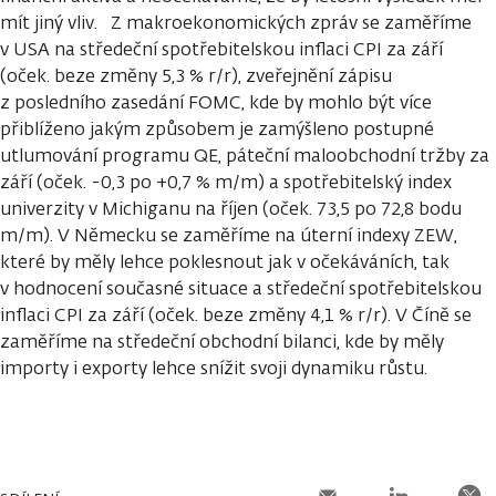
mít jiný vliv. Z makroekonomických zpráv se zaměříme
v USA na středeční spotřebitelskou inflaci CPI za září
(oček. beze změny 5,3 % r/r), zveřejnění zápisu
z posledního zasedání FOMC, kde by mohlo být více
přiblíženo jakým způsobem je zamýšleno postupné
utlumování programu QE, páteční maloobchodní tržby za
září (oček. -0,3 po +0,7 % m/m) a spotřebitelský index
univerzity v Michiganu na říjen (oček. 73,5 po 72,8 bodu
m/m). V Německu se zaměříme na úterní indexy ZEW,
které by měly lehce poklesnout jak v očekáváních, tak
v hodnocení současné situace a středeční spotřebitelskou
inflaci CPI za září (oček. beze změny 4,1 % r/r). V Číně se
zaměříme na středeční obchodní bilanci, kde by měly
importy i exporty lehce snížit svoji dynamiku růstu.