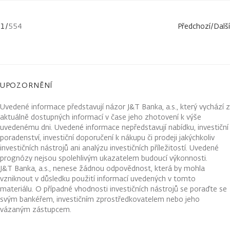
1
/
554
Předchozí
/
Další
UPOZORNĚNÍ
Uvedené informace představují názor J&T Banka, a.s., který vychází z
aktuálně dostupných informací v čase jeho zhotovení k výše
uvedenému dni. Uvedené informace nepředstavují nabídku, investiční
poradenství, investiční doporučení k nákupu či prodeji jakýchkoliv
investičních nástrojů ani analýzu investičních příležitostí. Uvedené
prognózy nejsou spolehlivým ukazatelem budoucí výkonnosti.
J&T Banka, a.s., nenese žádnou odpovědnost, která by mohla
vzniknout v důsledku použití informací uvedených v tomto
materiálu. O případné vhodnosti investičních nástrojů se poraďte se
svým bankéřem, investičním zprostředkovatelem nebo jeho
vázaným zástupcem.