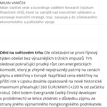
MILAN VANÍČEK
Milan Vaníček vede a koordinuje oddělení Research (výzkum
finančních trhů), které se zamýšlí nad investičním výhledem a
sestavuje investiční strategii, resp. zasazuje ji do očekávaného
ekonomického a politického vývoje.
Dění na světovém trhu
Dle očekávání se první říjnový
týden obešel bez výraznějších tržních impulzů. Trh
sledoval pokračující prudký růst cen energetických
komodit, který je zřejmě nejvýrazněji patrný na cenách
plynu a elektřiny v Evropě. Například cena elektřiny na
příští rok v Lipsku dosáhla opakovaně na nové historické
maximum přesahující 160 EUR/MWh (+220 % od začátku
roku). Dění kolem Evergrande (velký čínský developer
v problémech) se lehce zklidnilo v důsledku zájmu ze
strany jiného významného hongkongského podnikatele,