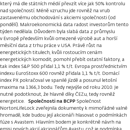
který má dle státních médií převzít více jak 50% kontrolu
nad společností. Méně vzruchu jde rovněž na vrub
zastavenému obchodování s akciemi společnosti (od
pondělí). Makroekonomická data radost investorům tento
týden nedělala. Důvodem byla slabá data z průmyslu
v Evropě především kvůli omezené výrobě aut a horší
měsíční data z trhu práce v USA. Právě růst na
energetických titulech, kvůli rostoucím cenám
energetických komodit, pomohl přebít ostatní faktory, a
tak index S&P 500 přidal 1,1 % t/t. Evropa prostřednictvím
indexu EuroStoxx 600 rovněž přidala 1,1 % t/t. Domácí
index PX pokračoval ve spanilé jízdě a posunul letošní
maxima na 1366,3 bodu. Tedy nejvýše od roku 2010. Je
nutné podotknout, že hlavně díky ČEZu, tedy rovněž
Společnosti na BCPP
energetice.
Společnost
NortonLifeLock zveřejnila dokumenty k mimořádné valné
hromadě, kde budou její akcionáři hlasovat o podmínkách
fúze s Avastem. Hlavním bodem je konkrétně návrh na
emisi nových akcií akcionářům Avastu, což je podmínka