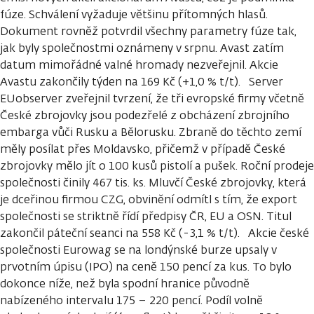
fúze. Schválení vyžaduje většinu přítomných hlasů.
Dokument rovněž potvrdil všechny parametry fúze tak,
jak byly společnostmi oznámeny v srpnu. Avast zatím
datum mimořádné valné hromady nezveřejnil. Akcie
Avastu zakončily týden na 169 Kč (+1,0 % t/t). Server
EUobserver zveřejnil tvrzení, že tři evropské firmy včetně
České zbrojovky jsou podezřelé z obcházení zbrojního
embarga vůči Rusku a Bělorusku. Zbraně do těchto zemí
měly posílat přes Moldavsko, přičemž v případě České
zbrojovky mělo jít o 100 kusů pistolí a pušek. Roční prodeje
společnosti činily 467 tis. ks. Mluvčí České zbrojovky, která
je dceřinou firmou CZG, obvinění odmítl s tím, že export
společnosti se striktně řídí předpisy ČR, EU a OSN. Titul
zakončil páteční seanci na 558 Kč (-3,1 % t/t). Akcie české
společnosti Eurowag se na londýnské burze upsaly v
prvotním úpisu (IPO) na ceně 150 pencí za kus. To bylo
dokonce níže, než byla spodní hranice původně
nabízeného intervalu 175 – 220 pencí. Podíl volně