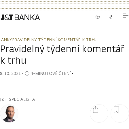
LÁNKY
PRAVIDELNÝ TÝDENNÍ KOMENTÁŘ K TRHU
LÁNKY
PRAVIDELNÝ TÝDENNÍ KOMENTÁŘ K TRHU
Pravidelný týdenní komentář
k trhu
8. 10. 2021
・
4-MINUTOVÉ ČTENÍ
・
J&T SPECIALISTA