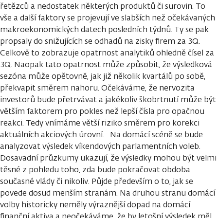
řetězců a nedostatek některých produktů či surovin. To
vše a další faktory se projevují ve slabších než očekávaných
makroekonomických datech posledních týdnů. Ty se pak
propsaly do snižujících se odhadů na zisky firem za 3Q.
Celkově to zobrazuje opatrnost analytiků ohledně čísel za
3Q. Naopak tato opatrnost může způsobit, že výsledková
sezóna může opětovně, jak již několik kvartálů po sobě,
překvapit směrem nahoru. Očekáváme, že nervozita
investorů bude přetrvávat a jakékoliv škobrtnutí může být
větším faktorem pro pokles než lepší čísla pro opačnou
reakci. Tedy vnímáme větší riziko směrem pro korekci
aktuálních akciových úrovní. Na domácí scéně se bude
analyzovat výsledek víkendových parlamentních voleb.
Dosavadní průzkumy ukazují, že výsledky mohou být velmi
těsné z pohledu toho, zda bude pokračovat obdoba
současné vlády či nikoliv. Půjde především o to, jak se
povede dosud menším stranám. Na druhou stranu domácí
volby historicky neměly výraznější dopad na domácí
finanční aktiva a neočekáváme, že by letošní výsledek měl