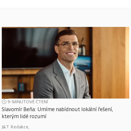
9-MINUTOVÉ ČTENÍ
Slavomír Beňa: Umíme nabídnout lokální řešení,
kterým lidé rozumí
J&T Redakce
,