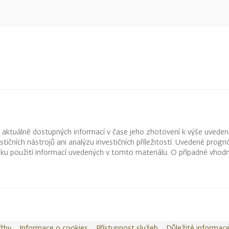
z aktuálně dostupných informací v čase jeho zhotovení k výše uveden
vestičních nástrojů ani analýzu investičních příležitostí. Uvedené pr
ku použití informací uvedených v tomto materiálu. O případné vhodn
užby
Informace o cookies
Přístupnost služeb
Důležité informac