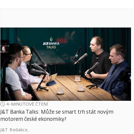
4-MINUTOVÉ ČTENÍ
J&T Banka Talks: Může se smart trh stát novým
motorem české ekonomiky?
J&T Redakce
,