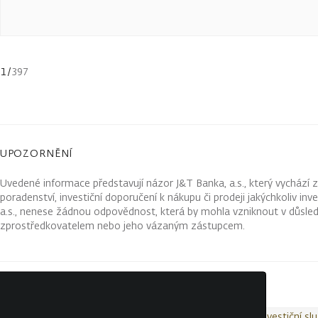
1
/
397
UPOZORNĚNÍ
Uvedené informace představují názor J&T Banka, a.s., který vychází 
poradenství, investiční doporučení k nákupu či prodeji jakýchkoliv in
a.s., nenese žádnou odpovědnost, která by mohla vzniknout v důsled
zprostředkovatelem nebo jeho vázaným zástupcem.
Kontakty
Wealth Report
Ochrana osobních údajů
Investiční sl