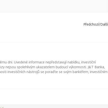
Předchozí
/
Další
ému dni. Uvedené informace nepředstavují nabídku, investiční
ognózy nejsou spolehlivým ukazatelem budoucí výkonnosti. J&T Banka,
osti investičních nástrojů se poraďte se svým bankéřem, investičním
e