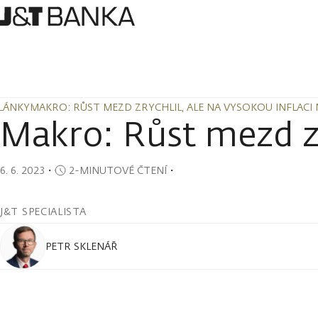
LÁNKY
MAKRO: RŮST MEZD ZRYCHLIL, ALE NA VYSOKOU INFLACI 
LÁNKY
MAKRO: RŮST MEZD ZRYCHLIL, ALE NA VYSOKOU INFLACI 
Makro: Růst mezd zry
6. 6. 2023
・
2-MINUTOVÉ ČTENÍ
・
J&T SPECIALISTA
PETR SKLENÁŘ