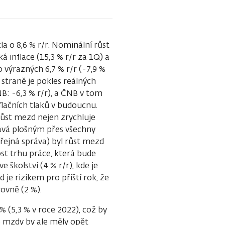
 o 8,6 % r/r. Nominální růst
á inflace (15,3 % r/r za 1Q) a
o výrazných 6,7 % r/r (-7,9 %
 straně je pokles reálných
NB: -6,3 % r/r), a ČNB v tom
flačních tlaků v budoucnu.
růst mezd nejen zrychluje
stává plošným přes všechny
řejná správa) byl růst mezd
st trhu práce, která bude
 školství (4 % r/r), kde je
 je rizikem pro příští rok, že
ovně (2 %).
 (5,3 % v roce 2022), což by
né mzdy by ale měly opět