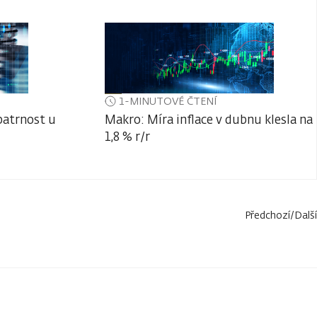
1-MINUTOVÉ ČTENÍ
patrnost u
Makro: Míra inflace v dubnu klesla na
1,8 % r/r
Předchozí
/
Další