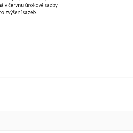
há v červnu úrokové sazby
ro zvýšení sazeb.