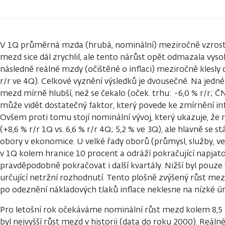
V 1Q průměrná mzda (hrubá, nominální) meziročně vzrostla
mezd sice dál zrychlil, ale tento nárůst opět odmazala vysok
následně reálné mzdy (očištěné o inflaci) meziročně klesly 
r/r ve 4Q). Celkové vyznění výsledků je dvousečné. Na jedné
mezd mírně hlubší, než se čekalo (oček. trhu: -6,0 % r/r; Č
může vidět dostatečný faktor, který povede ke zmírnění in
Ovšem proti tomu stojí nominální vývoj, který ukazuje, že 
(+8,6 % r/r 1Q vs. 6,6 % r/r 4Q; 5,2 % ve 3Q), ale hlavně se 
obory v ekonomice. U velké řady oborů (průmysl, služby, ve
v 1Q kolem hranice 10 procent a odráží pokračující napjato
pravděpodobně pokračovat i další kvartály. Nižší byl pouze ve
určující netržní rozhodnutí. Tento plošně zvýšený růst mezd
po odeznění nákladových tlaků inflace neklesne na nízké úr
Pro letošní rok očekáváme nominální růst mezd kolem 8,5 %
byl nejvyšší růst mezd v historii (data do roku 2000). Reál