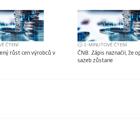
É ČTENÍ
1-MINUTOVÉ ČTENÍ
ený růst cen výrobců v
ČNB: Zápis naznačil, že o
sazeb zůstane