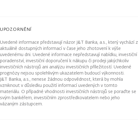
UPOZORNĚNÍ
Uvedené informace představují názor J&T Banka, a.s., který vychází z
aktuálně dostupných informací v čase jeho zhotovení k výše
uvedenému dni. Uvedené informace nepředstavují nabídku, investiční
poradenství, investiční doporučení k nákupu či prodeji jakýchkoliv
investičních nástrojů ani analýzu investičních příležitostí. Uvedené
prognózy nejsou spolehlivým ukazatelem budoucí výkonnosti.
J&T Banka, a.s., nenese žádnou odpovědnost, která by mohla
vzniknout v důsledku použití informací uvedených v tomto
materiálu. O případné vhodnosti investičních nástrojů se poraďte se
svým bankéřem, investičním zprostředkovatelem nebo jeho
vázaným zástupcem.