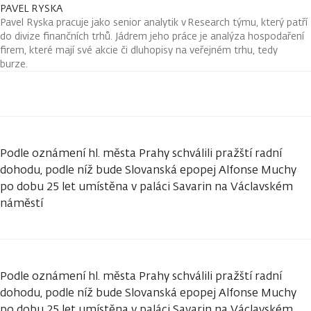
PAVEL RYSKA
Pavel Ryska pracuje jako senior analytik v Research týmu, který patří
do divize finančních trhů. Jádrem jeho práce je analýza hospodaření
firem, které mají své akcie či dluhopisy na veřejném trhu, tedy
burze.
Podle oznámení hl. města Prahy schválili pražští radní
dohodu, podle níž bude Slovanská epopej Alfonse Muchy
po dobu 25 let umístěna v paláci Savarin na Václavském
náměstí
Podle oznámení hl. města Prahy schválili pražští radní
dohodu, podle níž bude Slovanská epopej Alfonse Muchy
po dobu 25 let umístěna v paláci Savarin na Václavském