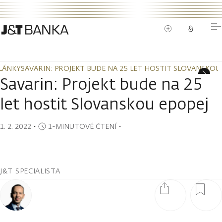
LÁNKY
SAVARIN: PROJEKT BUDE NA 25 LET HOSTIT SLOVANSKOU
LÁNKY
SAVARIN: PROJEKT BUDE NA 25 LET HOSTIT SLOVANSKOU
Savarin: Projekt bude na 25
let hostit Slovanskou epopej
1. 2. 2022
・
1-MINUTOVÉ ČTENÍ
・
J&T SPECIALISTA