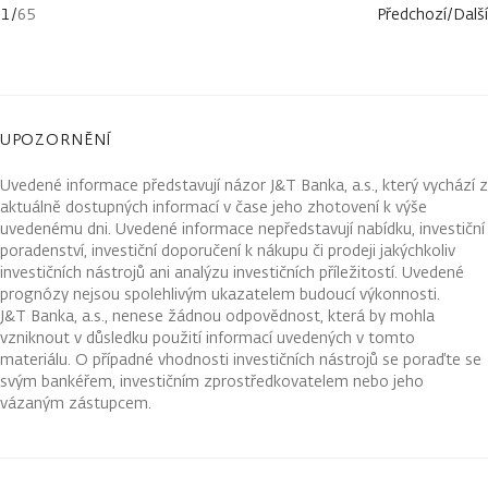
1
/
65
Předchozí
/
Další
UPOZORNĚNÍ
Uvedené informace představují názor J&T Banka, a.s., který vychází z
aktuálně dostupných informací v čase jeho zhotovení k výše
uvedenému dni. Uvedené informace nepředstavují nabídku, investiční
poradenství, investiční doporučení k nákupu či prodeji jakýchkoliv
investičních nástrojů ani analýzu investičních příležitostí. Uvedené
prognózy nejsou spolehlivým ukazatelem budoucí výkonnosti.
J&T Banka, a.s., nenese žádnou odpovědnost, která by mohla
vzniknout v důsledku použití informací uvedených v tomto
materiálu. O případné vhodnosti investičních nástrojů se poraďte se
svým bankéřem, investičním zprostředkovatelem nebo jeho
vázaným zástupcem.