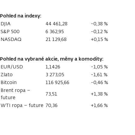
Pohled na indexy:
DJIA
44 461,28
-0,38 %
S&P 500
6 362,95
-0,12 %
NASDAQ
21 129,68
+0,15 %
Pohled na vybrané akcie, měny a komodity:
EUR/USD
1,1426
-1,05 %
Zlato
3 273,05
-1,61 %
Bitcoin
116 925,66
-0,46 %
Brent ropa –
73,51
+1,38 %
future
WTI ropa – future
70,36
+1,66 %