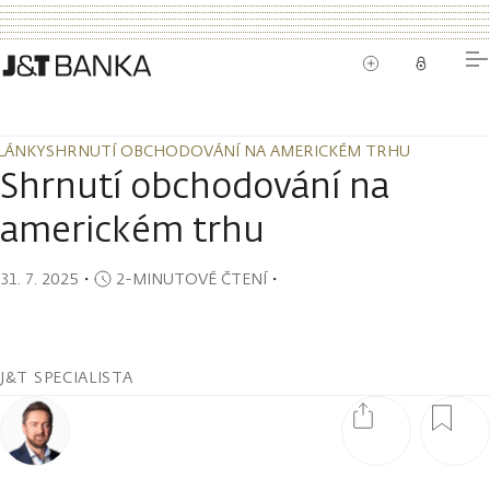
LÁNKY
SHRNUTÍ OBCHODOVÁNÍ NA AMERICKÉM TRHU
LÁNKY
SHRNUTÍ OBCHODOVÁNÍ NA AMERICKÉM TRHU
Shrnutí obchodování na
americkém trhu
31. 7. 2025
・
2-MINUTOVÉ ČTENÍ
・
J&T SPECIALISTA