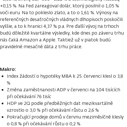
+0,15 %. Na Fed zareagoval dolár, ktorý posilnil o 1,05 %
voči euru. Na to pokleslo zlato, a to o 1,61 %. Výnosy na
referenčných desaťročných vládnych dlhopisoch poskočili
vyššie, a to k hranici 4,37 % p.a. Pre ďalší vývoj na trhoch
budú dôležité kvartálne výsledky, kde dnes po záveru trhu
nás čaká Amazon a Apple. Taktiež už v piatok budú
pravidelné mesačné dáta z trhu práce.
Makro:
Index žádostí o hypotéky MBA k 25. červenci klesl o 3,8
%
Změna zaměstnanosti ADP v červenci na 104 tisících
při očekávání 76 tisíc
HDP ve 2Q podle předběžných dat mezikvartálně
vzrostlo o 3,0 % při očekávání růstu o 2,6 %
Pokračující prodeje domů v červnu meziměsíčně klesly
o 0,8 % při očekávání růstu o 0,2 %