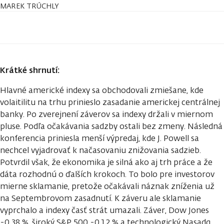
MAREK TRÚCHLY
Krátké shrnutí:
Hlavné americké indexy sa obchodovali zmiešane, kde
volaitilitu na trhu prinieslo zasadanie americkej centrálnej
banky. Po zverejnení záverov sa indexy držali v miernom
pluse. Podľa očakávania sadzby ostali bez zmeny. Následná
konferencia priniesla menší výpredaj, kde J. Powell sa
nechcel vyjadrovať k načasovaniu znižovania sadzieb.
Potvrdil však, že ekonomika je silná ako aj trh práce a že
dáta rozhodnú o ďalších krokoch. To bolo pre investorov
mierne sklamanie, pretože očakávali náznak zníženia už
na Septembrovom zasadnutí. K záveru ale sklamanie
vyprchalo a indexy časť strát umazali. Záver, Dow Jones
-0,38 %, široký S&P 500 -0,12 % a technologický Nasadq