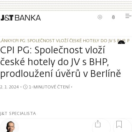
LÁNKY
CPI PG: SPOLEČNOST VLOŽÍ ČESKÉ HOTELY DO JV S BHP, 
LÁNKY
CPI PG: SPOLEČNOST VLOŽÍ ČESKÉ HOTELY DO JV S BHP, 
CPI PG: Společnost vloží
české hotely do JV s BHP,
prodloužení úvěrů v Berlíně
2. 1. 2024
・
1-MINUTOVÉ ČTENÍ
・
J&T SPECIALISTA