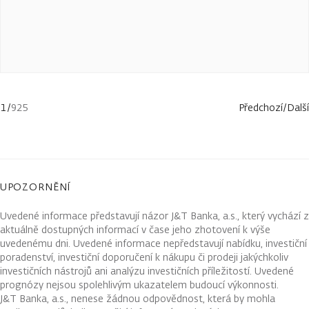
1
/
925
Předchozí
/
Další
UPOZORNĚNÍ
Uvedené informace představují názor J&T Banka, a.s., který vychází z
aktuálně dostupných informací v čase jeho zhotovení k výše
uvedenému dni. Uvedené informace nepředstavují nabídku, investiční
poradenství, investiční doporučení k nákupu či prodeji jakýchkoliv
investičních nástrojů ani analýzu investičních příležitostí. Uvedené
prognózy nejsou spolehlivým ukazatelem budoucí výkonnosti.
J&T Banka, a.s., nenese žádnou odpovědnost, která by mohla