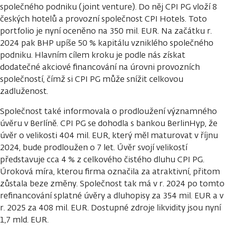
společného podniku (joint venture). Do něj CPI PG vloží 8
českých hotelů a provozní společnost CPI Hotels. Toto
portfolio je nyní oceněno na 350 mil. EUR. Na začátku r.
2024 pak BHP upíše 50 % kapitálu vzniklého společného
podniku. Hlavním cílem kroku je podle nás získat
dodatečné akciové financování na úrovni provozních
společností, čímž si CPI PG může snížit celkovou
zadluženost.
Společnost také informovala o prodloužení významného
úvěru v Berlíně. CPI PG se dohodla s bankou BerlinHyp, že
úvěr o velikosti 404 mil. EUR, který měl maturovat v říjnu
2024, bude prodloužen o 7 let. Úvěr svojí velikostí
představuje cca 4 % z celkového čistého dluhu CPI PG.
Úroková míra, kterou firma označila za atraktivní, přitom
zůstala beze změny. Společnost tak má v r. 2024 po tomto
refinancování splatné úvěry a dluhopisy za 354 mil. EUR a v
r. 2025 za 408 mil. EUR. Dostupné zdroje likvidity jsou nyní
1,7 mld. EUR.