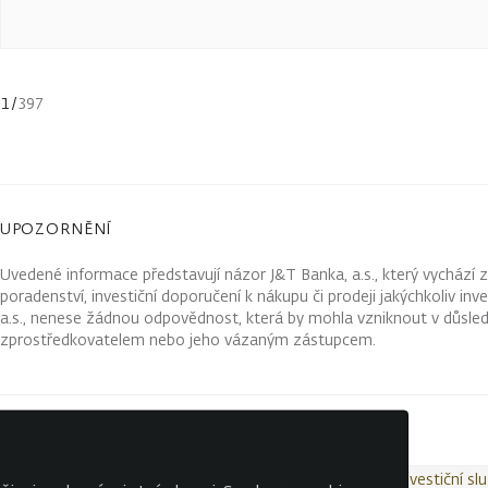
1
/
397
UPOZORNĚNÍ
Uvedené informace představují názor J&T Banka, a.s., který vychází 
poradenství, investiční doporučení k nákupu či prodeji jakýchkoliv in
a.s., nenese žádnou odpovědnost, která by mohla vzniknout v důsled
zprostředkovatelem nebo jeho vázaným zástupcem.
Kontakty
Wealth Report
Ochrana osobních údajů
Investiční sl