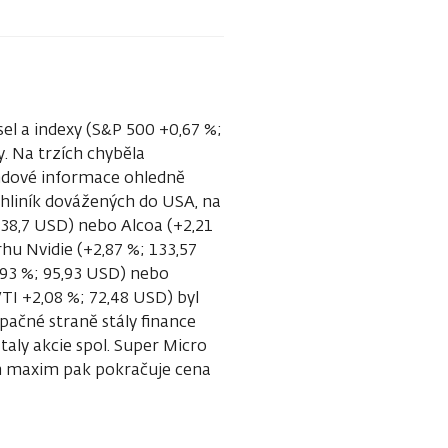
sel a indexy (S&P 500 +0,67 %;
y. Na trzích chyběla
endové informace ohledně
 hliník dovážených do USA, na
; 38,7 USD) nebo Alcoa (+2,21
hu Nvidie (+2,87 %; 133,57
,93 %; 95,93 USD) nebo
TI +2,08 %; 72,48 USD) byl
pačné straně stály finance
taly akcie spol. Super Micro
ch maxim pak pokračuje cena