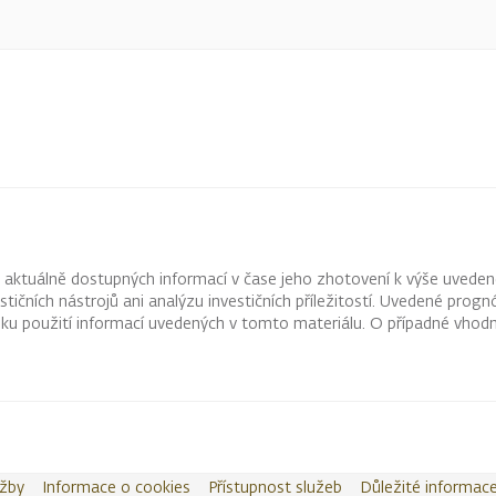
z aktuálně dostupných informací v čase jeho zhotovení k výše uveden
vestičních nástrojů ani analýzu investičních příležitostí. Uvedené pr
ku použití informací uvedených v tomto materiálu. O případné vhodn
užby
Informace o cookies
Přístupnost služeb
Důležité informac