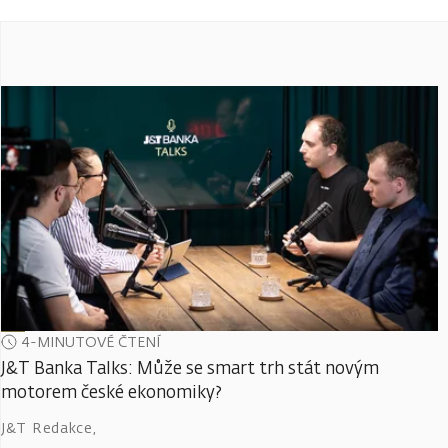
4-MINUTOVÉ ČTENÍ
J&T Banka Talks: Může se smart trh stát novým
motorem české ekonomiky?
J&T Redakce
,