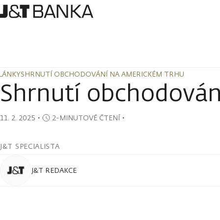
LÁNKY
SHRNUTÍ OBCHODOVÁNÍ NA AMERICKÉM TRHU
LÁNKY
SHRNUTÍ OBCHODOVÁNÍ NA AMERICKÉM TRHU
Shrnutí obchodován
11. 2. 2025
・
2-MINUTOVÉ ČTENÍ
・
J&T SPECIALISTA
J&T REDAKCE