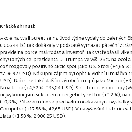
Krátké shrnutí:
Akcie na Wall Street se na úvod týdne vydaly do zelených čí
6 066,44 b.) tak dokázaly v podstatě vymazat páteční ztrát
pravidelná porce makrodat a investoři tak vstřebávali vík
chystaných cel prezidenta D. Trumpa ve výši 25 % na ocel a
což reagovaly pozitivně akcie spol. jako U.S. Steel (+4,65 %
%; 36,92 USD). Nákupní zájem byl opět k vidění u miláčka tr
USD). Dařilo se také dalším výrobcům čipů jako Micron (+3
Broadcom (+4,52 %; 235,04 USD). S rostoucí cenou ropy (W
nejvýkonnějším sektorem energetický sektor (+2,2 %), na o
(-0,8 %). Vítězem dne se před velmi očekávanými výsledky s
Computer (+17,56 %; 42,65 USD). V navyšování historický
zlata (+1,58 %; 2 906,25 USD).