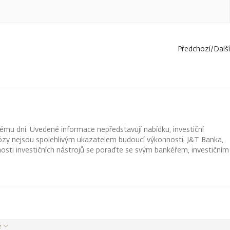
Předchozí
/
Další
ému dni. Uvedené informace nepředstavují nabídku, investiční
ognózy nejsou spolehlivým ukazatelem budoucí výkonnosti. J&T Banka,
osti investičních nástrojů se poraďte se svým bankéřem, investičním
e