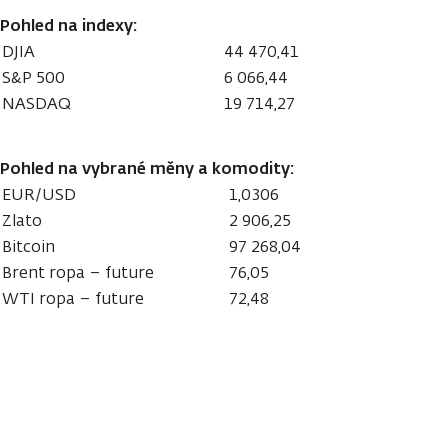
Pohled na indexy:
DJIA
44 470,41
S&P 500
6 066,44
NASDAQ
19 714,27
Pohled na vybrané měny a komodity:
EUR/USD
1,0306
Zlato
2 906,25
Bitcoin
97 268,04
Brent ropa – future
76,05
WTI ropa – future
72,48