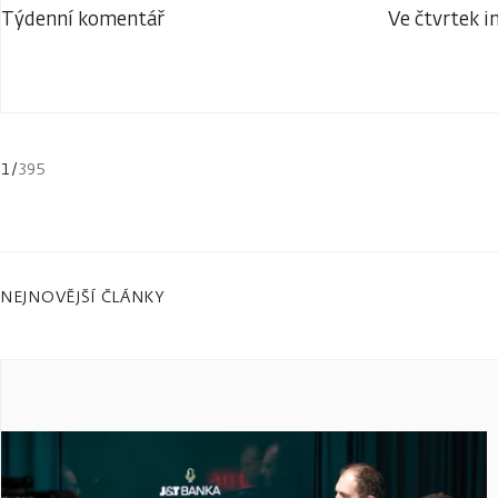
Týdenní komentář
Ve čtvrtek i
1
/
395
NEJNOVĚJŠÍ ČLÁNKY