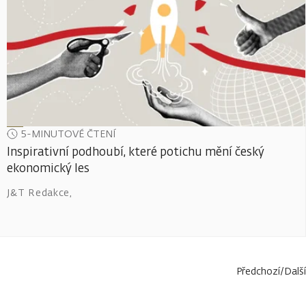
5-MINUTOVÉ ČTENÍ
Inspirativní podhoubí, které potichu mění český
ekonomický les
J&T Redakce
,
Předchozí
/
Další