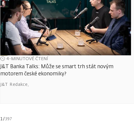
4-MINUTOVÉ ČTENÍ
J&T Banka Talks: Může se smart trh stát novým
motorem české ekonomiky?
J&T Redakce
,
1
/
397