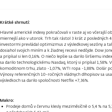
Krátké shrnutí:
Hlavné americké indexy pokračovali v raste aj vo včerajší o
miernejší ako v utorok. Trh tak rástol 3 krát z posledných
investormi prevládal optimizmus z výsledkovej sezóny a tak
dosiahol svojich miním a k žiadnej recesii nedôjde. Dow Jon
a pripísal si len 0,16%. O niečo lepšie sa darilo širšiemu in
sa darilo technologickému Nasdaq, ktorý si pripísal 1,58%.
komoditnom trhu, zlato -1,07%, WTI ropa -1,88%. Dolár posi
Výnosy referenčných 10-ročných vládnych dlhopisov sa usadi
výsledkoch sa darilo spoločnosti Netflix +7,36%.
Makro:
Prodeje domů v červnu klesly meziměsíčně o 5,4 % na 5,12