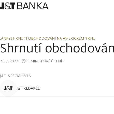
LÁNKY
SHRNUTÍ OBCHODOVÁNÍ NA AMERICKÉM TRHU
LÁNKY
SHRNUTÍ OBCHODOVÁNÍ NA AMERICKÉM TRHU
Shrnutí obchodován
21. 7. 2022
・
1-MINUTOVÉ ČTENÍ
・
J&T SPECIALISTA
J&T REDAKCE