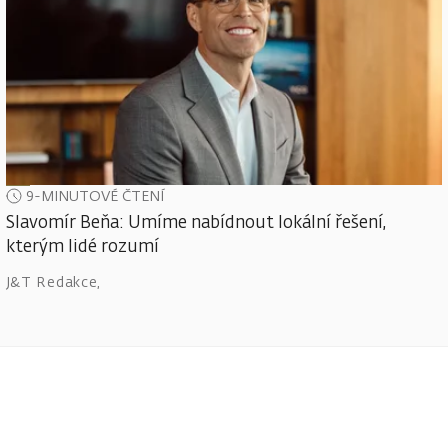
9-MINUTOVÉ ČTENÍ
Slavomír Beňa: Umíme nabídnout lokální řešení,
kterým lidé rozumí
J&T Redakce
,