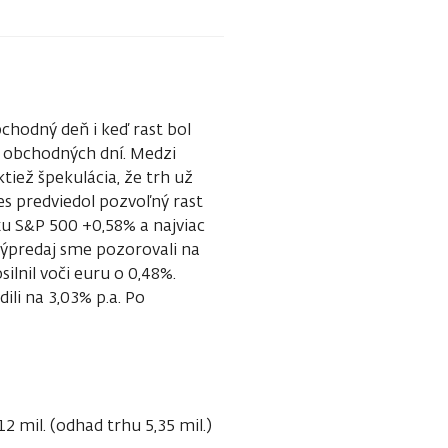
bchodný deň i keď rast bol
 4 obchodných dní. Medzi
tiež špekulácia, že trh už
es predviedol pozvoľný rast
dexu S&P 500 +0,58% a najviac
 Výpredaj sme pozorovali na
lnil voči euru o 0,48%.
li na 3,03% p.a. Po
 mil. (odhad trhu 5,35 mil.)