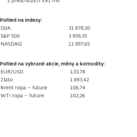
z předchozích 5,41 mil.
Pohled na indexy:
DJIA
31 878,20
S&P 500
3 959,35
NASDAQ
11 897,65
Pohled na vybrané akcie, měny a komodity:
EUR/USD
1,0178
Zlato
1 693,42
Brent ropa – future
106,74
WTI ropa – future
102,26